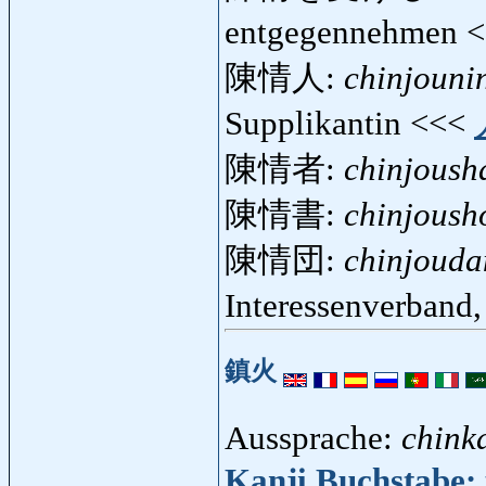
entgegennehmen 
陳情人:
chinjouni
Supplikantin <<<
陳情者:
chinjoush
陳情書:
chinjoush
陳情団:
chinjouda
Interessenverband,
鎮火
Aussprache:
chink
Kanji Buchstabe: