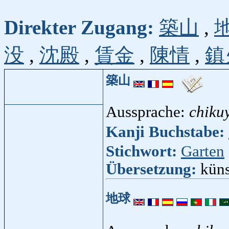
Direkter Zugang:
築山
,
没
,
沈殿
,
賃金
,
陳情
,
鎮
築山
Aussprache:
chiku
Kanji Buchstabe:
Stichwort:
Garten
Übersetzung:
küns
地球