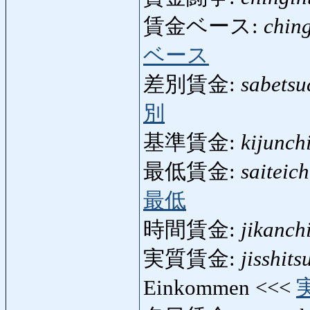
賃金ベース:
chin
ベース
差別賃金:
sabetsu
別
基準賃金:
kijunch
最低賃金:
saiteic
最低
時間賃金:
jikanch
実質賃金:
jisshits
Einkommen <<<