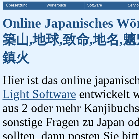
Übersetzung
Wörterbuch
Software
Servic
Online Japanisches Wö
築山,地球,致命,地名,魑
鎮火
Hier ist das online japanis
Light Software
entwickelt w
aus 2 oder mehr Kanjibuchst
sonstige Fragen zu Japan o
sollten, dann posten Sie bi