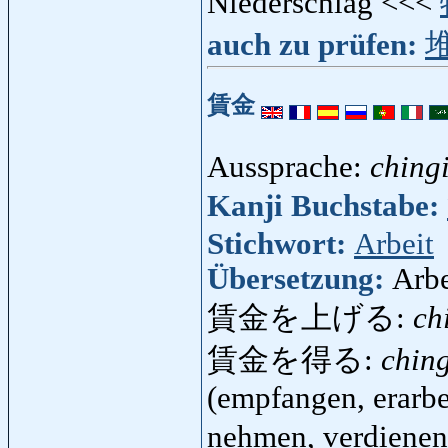
Niederschlag <<<
auch zu prüfen:
賃金
Aussprache:
ching
Kanji Buchstabe:
Stichwort:
Arbeit
Übersetzung:
Arbe
賃金を上げる:
ch
賃金を得る:
chin
(empfangen, erarbe
nehmen, verdienen