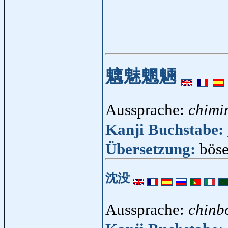
魑魅魍魎
Aussprache:
chimi
Kanji Buchstabe:
Übersetzung:
böse
沈没
Aussprache:
chinb