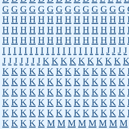
G
G
G
G
G
G
G
G
G
G
G
G
G
G
H
H
H
H
H
H
H
H
H
H
H
H
H
H
H
H
H
H
H
H
H
H
H
H
H
H
H
H
H
H
H
H
H
H
H
H
H
H
H
H
H
H
I
I
I
I
I
I
I
I
I
I
I
I
I
I
I
I
I
I
I
J
J
J
J
J
J
J
J
J
J
J
K
K
K
K
K
K
K
K
K
K
K
K
K
K
K
K
K
K
K
K
K
K
K
K
K
K
K
K
K
K
K
K
K
K
K
K
K
K
K
K
K
K
K
K
K
K
K
K
K
K
K
K
K
K
K
K
K
K
K
K
K
K
K
K
K
K
K
K
K
K
K
K
K
K
K
K
K
K
K
K
K
K
K
K
M
M
M
M
M
M
M
M