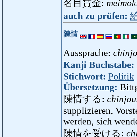
名目賃金:
meimok
auch zu prüfen:
陳情
Aussprache:
chinj
Kanji Buchstabe:
Stichwort:
Politik
Übersetzung:
Bitt
陳情する:
chinjou
supplizieren, Vors
werden, sich wend
陳情を受ける:
ch