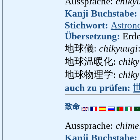
Aussprache:
chiky
Kanji Buchstabe:
Stichwort:
Astron
Übersetzung:
Erde
地球儀:
chikyuugi
地球温暖化:
chik
地球物理学:
chik
auch zu prüfen:
致命
Aussprache:
chime
Kanji Buchstabe: