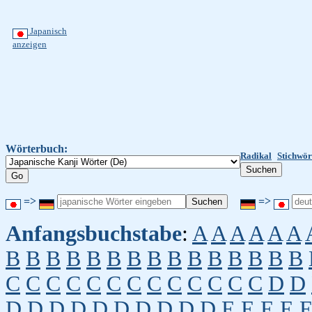
Japanisch
anzeigen
Wörterbuch:
Radikal
Stichwör
=>
=>
Anfangsbuchstabe
:
A
A
A
A
A
A
B
B
B
B
B
B
B
B
B
B
B
B
B
B
B
C
C
C
C
C
C
C
C
C
C
C
C
C
D
D
D
D
D
D
D
D
D
D
D
D
E
E
E
E