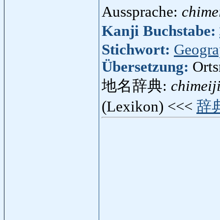
Aussprache:
chime
Kanji Buchstabe:
Stichwort:
Geogra
Übersetzung:
Ort
地名辞典:
chimeij
(Lexikon) <<<
辞