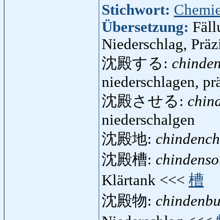
Stichwort:
Chemi
Übersetzung:
Fäll
Niederschlag, Präzi
沈殿する:
chinde
niederschlagen, prä
沈殿させる:
chin
niederschalgen
沈殿地:
chindench
沈殿槽:
chindenso
Klärtank <<<
槽
沈殿物:
chindenbu