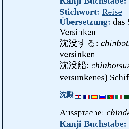
Kanji Buchstabe:
Stichwort:
Reise
Übersetzung:
das 
Versinken
沈没する:
chinbot
versinken
沈没船:
chinbotsu
versunkenes) Schi
沈殿
Aussprache:
chind
Kanji Buchstabe: