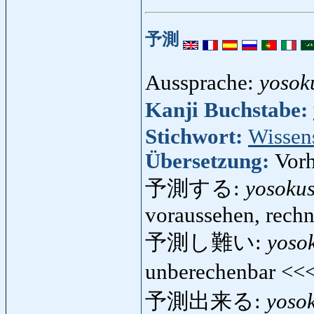
予測
Aussprache:
yosok
Kanji Buchstabe:
Stichwort:
Wissen
Übersetzung:
Vorh
予測する:
yosoku
voraussehen, rechn
予測し難い:
yoso
unberechenbar <<
予測出来る:
yoso