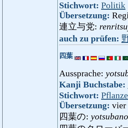
Stichwort:
Politik
Übersetzung:
Regi
連立与党:
renrits
auch zu prüfen:
四葉
Aussprache:
yotsu
Kanji Buchstabe:
Stichwort:
Pflanze
Übersetzung:
vier
四葉の:
yotsuban