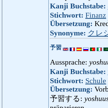
Kanji Buchstabe:
Stichwort:
Finanz
Übersetzung:
Kred
Synonyme:
クレ
予習
Aussprache:
yoshu
Kanji Buchstabe:
Stichwort:
Schule
Übersetzung:
Vorb
予習する:
yoshuu
präparieren