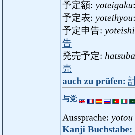
予定額:
yoteigaku
予定表:
yoteihyou
予定申告:
yoteish
告
発売予定:
hatsuba
売
auch zu prüfen:
与党
Aussprache:
yotou
Kanji Buchstabe: