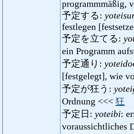
programmmäßig, vo
予定する:
yoteisu
festlegen [festsetz
予定を立てる:
yo
ein Programm aufs
予定通り:
yoteido
[festgelegt], wie 
予定が狂う:
yote
Ordnung <<<
狂
予定日:
yoteibi
: e
voraussichtliches