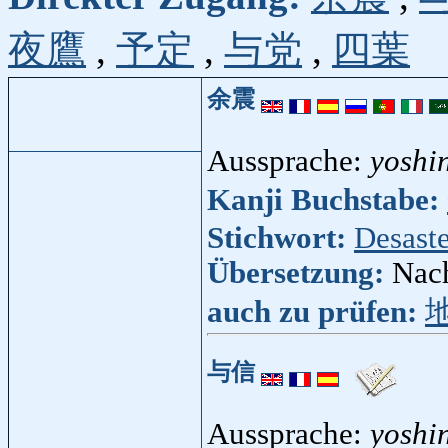
夜鷹
,
予定
,
与党
,
四葉
余震
Aussprache:
yoshi
Kanji Buchstabe:
Stichwort:
Desaste
Übersetzung:
Nac
auch zu prüfen:
与信
Aussprache:
yoshi