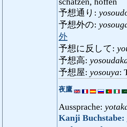
schätzen, hoffen
予想通り:
yosoud
予想外の:
yosoug
外
予想に反して:
yo
予想高:
yosoudak
予想屋:
yosouya
:
夜鷹
Aussprache:
yotak
Kanji Buchstabe: