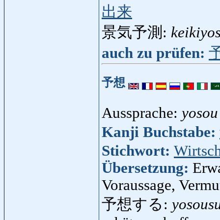
出来
景気予測:
keikiyo
auch zu prüfen:
予想
Aussprache:
yosou
Kanji Buchstabe:
Stichwort:
Wirtsch
Übersetzung:
Erwa
Voraussage, Vermu
予想する:
yosous