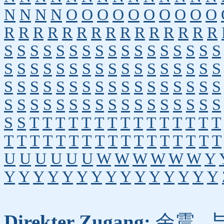
N
N
N
N
O
O
O
O
O
O
O
O
O
O
R
R
R
R
R
R
R
R
R
R
R
R
R
R
R
S
S
S
S
S
S
S
S
S
S
S
S
S
S
S
S
S
S
S
S
S
S
S
S
S
S
S
S
S
S
S
S
S
S
S
S
S
S
S
S
S
S
S
S
S
S
S
S
S
S
S
S
S
S
S
S
S
S
S
S
S
S
S
S
S
S
S
S
S
S
T
T
T
T
T
T
T
T
T
T
T
T
T
T
T
T
T
T
T
T
T
T
T
T
T
T
T
T
T
T
T
T
U
U
U
U
U
U
W
W
W
W
W
W
Y
Y
Y
Y
Y
Y
Y
Y
Y
Y
Y
Y
Y
Y
Y
Y
Direkter Zugang:
余震
,