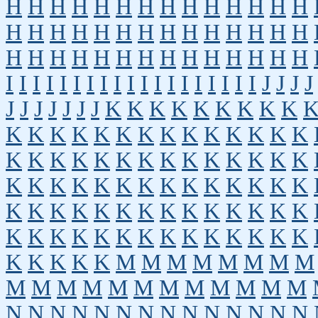
H
H
H
H
H
H
H
H
H
H
H
H
H
H
H
H
H
H
H
H
H
H
H
H
H
H
H
H
H
H
H
H
H
H
H
H
H
H
H
H
H
H
I
I
I
I
I
I
I
I
I
I
I
I
I
I
I
I
I
I
I
J
J
J
J
J
J
J
J
J
J
J
K
K
K
K
K
K
K
K
K
K
K
K
K
K
K
K
K
K
K
K
K
K
K
K
K
K
K
K
K
K
K
K
K
K
K
K
K
K
K
K
K
K
K
K
K
K
K
K
K
K
K
K
K
K
K
K
K
K
K
K
K
K
K
K
K
K
K
K
K
K
K
K
K
K
K
K
K
K
K
K
K
K
K
K
M
M
M
M
M
M
M
M
M
M
M
M
M
M
M
M
M
M
M
M
N
N
N
N
N
N
N
N
N
N
N
N
N
N