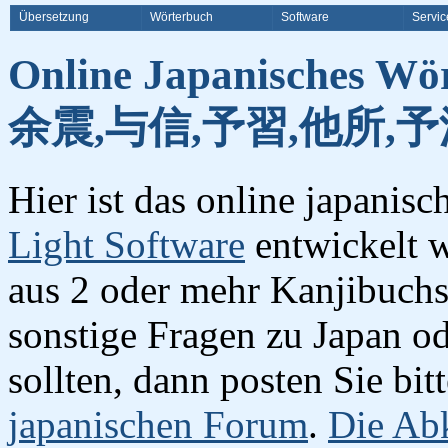
Übersetzung
Wörterbuch
Software
Servic
Online Japanisches Wö
余震,与信,予習,他所,予
Hier ist das online japanis
Light Software
entwickelt w
aus 2 oder mehr Kanjibuchst
sonstige Fragen zu Japan o
sollten, dann posten Sie bi
japanischen Forum
.
Die Abk