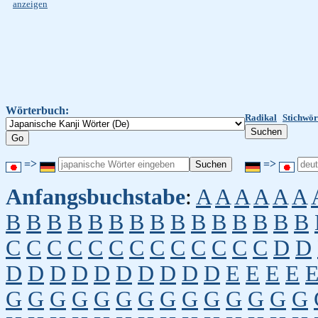
anzeigen
Wörterbuch:
Radikal
Stichwör
=>
=>
Anfangsbuchstabe
:
A
A
A
A
A
A
B
B
B
B
B
B
B
B
B
B
B
B
B
B
B
C
C
C
C
C
C
C
C
C
C
C
C
C
D
D
D
D
D
D
D
D
D
D
D
D
E
E
E
E
G
G
G
G
G
G
G
G
G
G
G
G
G
G