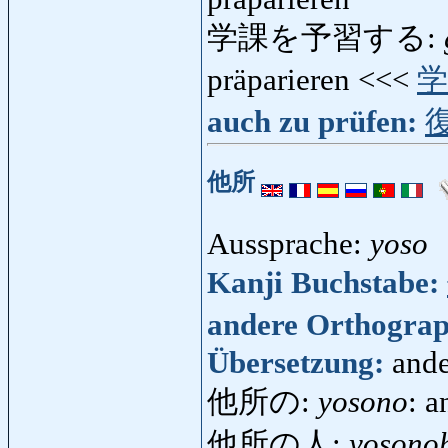
学課を予習する:
präparieren <<<
学
auch zu prüfen:
他所
Aussprache:
yoso
Kanji Buchstabe:
andere Orthogra
Übersetzung:
ande
他所の:
yosono
: a
他所の人:
yosonoh