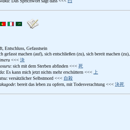
iwaku
: Das Sprichwort sagt dass <<<
曰
ft, Entschluss, Gefasstsein
ich gefasst machen (auf), sich entschließen (zu), sich bereit machen (zu
imeru
<<<
決
gosuru
: sich mit dem Sterben abfinden <<<
死
da
: Es kann mich jetzt nichts mehr erschüttern <<<
上
atsu
: versätzlicher Selbstmord <<<
自殺
kakugode
: bereit das leben zu opfern, mit Todesverachtung <<<
決死