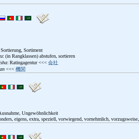
Sortierung, Sortiment
ru
: (in Rangklassen) abstufen, sortieren
isha
: Ratingagentur <<<
会社
kan
<<<
機関
, Ausnahme, Ungewöhnlichkeit
onders, eigens, extra, speziell, vorwiegend, vornehmlich, vorzugswe