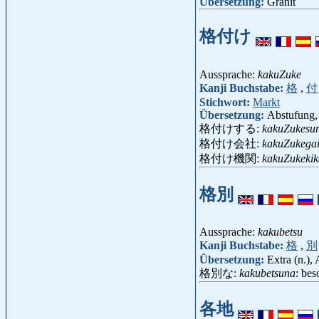
Übersetzung:
Granit
格付け
Aussprache:
kakuZuke
Kanji Buchstabe:
格
,
付
Stichwort:
Markt
Übersetzung:
Abstufung, 
格付けする:
kakuZukesu
格付け会社:
kakuZukega
格付け機関:
kakuZukeki
格別
Aussprache:
kakubetsu
Kanji Buchstabe:
格
,
別
Übersetzung:
Extra (n.)
格別な:
kakubetsuna
: bes
各地