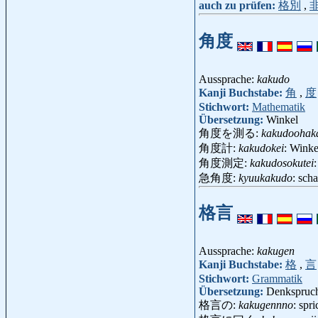
auch zu prüfen:
格別
,
角度
Aussprache:
kakudo
Kanji Buchstabe:
角
,
度
Stichwort:
Mathematik
Übersetzung:
Winkel
角度を測る:
kakudoohak
角度計:
kakudokei
: Wink
角度測定:
kakudosokutei
急角度:
kyuukakudo
: sch
格言
Aussprache:
kakugen
Kanji Buchstabe:
格
,
言
Stichwort:
Grammatik
Übersetzung:
Denkspruch
格言の:
kakugennno
: spr