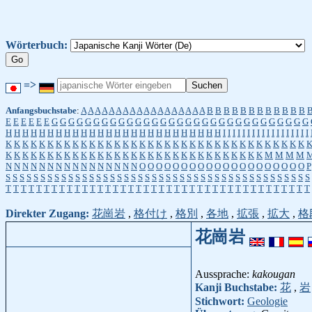
Wörterbuch:
=>
Anfangsbuchstabe
:
A
A
A
A
A
A
A
A
A
A
A
A
A
A
A
A
A
A
B
B
B
B
B
B
B
B
B
B
B
B
E
E
E
E
E
E
G
G
G
G
G
G
G
G
G
G
G
G
G
G
G
G
G
G
G
G
G
G
G
G
G
G
G
G
G
G
G
H
H
H
H
H
H
H
H
H
H
H
H
H
H
H
H
H
H
H
H
H
H
H
H
H
H
I
I
I
I
I
I
I
I
I
I
I
I
I
I
I
I
I
I
K
K
K
K
K
K
K
K
K
K
K
K
K
K
K
K
K
K
K
K
K
K
K
K
K
K
K
K
K
K
K
K
K
K
K
K
K
K
K
K
K
K
K
K
K
K
K
K
K
K
K
K
K
K
K
K
K
K
K
K
K
K
K
K
K
K
K
M
M
M
M
N
N
N
N
N
N
N
N
N
N
N
N
N
N
N
N
O
O
O
O
O
O
O
O
O
O
O
O
O
O
O
O
O
O
O
O
P
S
S
S
S
S
S
S
S
S
S
S
S
S
S
S
S
S
S
S
S
S
S
S
S
S
S
S
S
S
S
S
S
S
S
S
S
S
S
S
S
S
S
S
S
T
T
T
T
T
T
T
T
T
T
T
T
T
T
T
T
T
T
T
T
T
T
T
T
T
T
T
T
T
T
T
T
T
T
T
T
T
T
T
T
Direkter Zugang:
花崗岩
,
格付け
,
格別
,
各地
,
拡張
,
拡大
,
格
花崗岩
Aussprache:
kakougan
Kanji Buchstabe:
花
,
岩
Stichwort:
Geologie