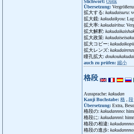
Stichwort:
Optik
Übersetzung:
Vergrößeru
拡大する:
kakudaisuru
: 
拡大鏡:
kakudaikyou
: Lu
拡大率:
kakudairitsu
: Ver
拡大解釈:
kakudaikaisha
拡大政策:
kakudaiseisaku
拡大コピー:
kakudaikopi
拡大レンズ:
kakudairenz
瞳孔拡大:
doukoukakuda
auch zu prüfen:
縮小
格段
Aussprache:
kakudan
Kanji Buchstabe:
格
,
段
Übersetzung:
Extra, Beso
格段の:
kakudannno
: him
格段に:
kakudannni
: him
格段の相違:
kakudannno
格段の進歩:
kakudannno