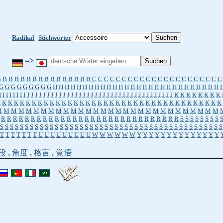
Radikal
Stichwörter
=>
B
B
B
B
B
B
B
B
B
B
B
B
B
B
B
B
C
C
C
C
C
C
C
C
C
C
C
C
C
C
C
C
C
C
C
C
C
C
G
G
G
G
G
G
G
G
G
H
H
H
H
H
H
H
H
H
H
H
H
H
H
H
H
H
H
H
H
H
H
H
H
H
H
H
H
I
I
I
I
I
I
I
I
J
J
J
J
J
J
J
J
J
J
J
J
J
J
J
J
J
J
J
J
J
J
J
J
J
J
J
J
J
J
J
J
J
J
J
J
J
K
K
K
K
K
K
K
K
K
K
K
K
K
K
K
K
K
K
K
K
K
K
K
K
K
K
K
K
K
K
K
K
K
K
K
K
K
K
K
K
K
K
K
K
K
K
M
M
M
M
M
M
M
M
M
M
M
M
M
M
M
M
M
M
M
M
M
M
M
M
M
M
M
M
M
M
R
R
R
R
R
R
R
R
R
R
R
R
R
R
R
R
R
R
R
R
R
R
R
R
R
R
R
R
R
R
S
S
S
S
S
S
S
S
S
S
S
S
S
S
S
S
S
S
S
S
S
S
S
S
S
S
S
S
S
S
S
S
S
S
S
S
S
S
S
S
S
S
S
S
S
S
S
S
S
S
S
S
S
T
T
T
T
T
T
T
U
U
U
U
U
U
U
U
U
W
W
W
W
W
W
Y
Y
Y
Y
Y
Y
Y
Y
Y
Y
Y
Y
Y
Y
段
,
角度
,
格言
,
覚悟