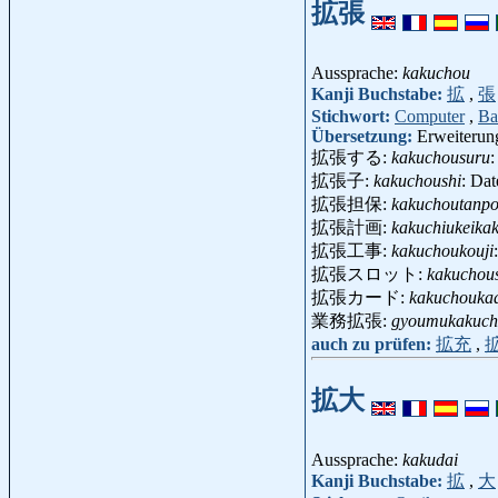
拡張
Aussprache:
kakuchou
Kanji Buchstabe:
拡
,
張
Stichwort:
Computer
,
Ba
Übersetzung:
Erweiterun
拡張する:
kakuchousuru
:
拡張子:
kakuchoushi
: Da
拡張担保:
kakuchoutanp
拡張計画:
kakuchiukeika
拡張工事:
kakuchoukouji
拡張スロット:
kakuchous
拡張カード:
kakuchouka
業務拡張:
gyoumukakuch
auch zu prüfen:
拡充
,
拡大
Aussprache:
kakudai
Kanji Buchstabe:
拡
,
大