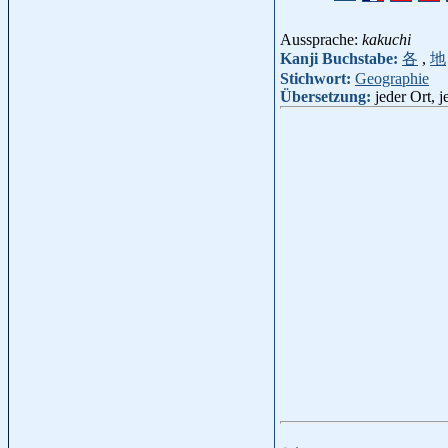
Aussprache:
kakuchi
Kanji Buchstabe:
各
,
地
Stichwort:
Geographie
Übersetzung:
jeder Ort, 