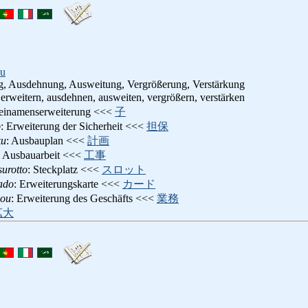
u
g, Ausdehnung, Ausweitung, Vergrößerung, Verstärkung
 erweitern, ausdehnen, ausweiten, vergrößern, verstärken
teinamenserweiterung <<<
子
o
: Erweiterung der Sicherheit <<<
担保
ku
: Ausbauplan <<<
計画
: Ausbauarbeit <<<
工事
urotto
: Steckplatz <<<
スロット
ado
: Erweiterungskarte <<<
カード
ou
: Erweiterung des Geschäfts <<<
業務
拡大