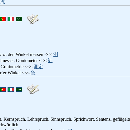
非常
aru
: den Winkel messen <<<
測
elmesser, Goniometer <<<
計
: Goniometrie <<<
測定
arfer Winkel <<<
急
, Kernspruch, Lehrspruch, Sinnspruch, Sprichwort, Sentenz, geflügel
ichwörtlich