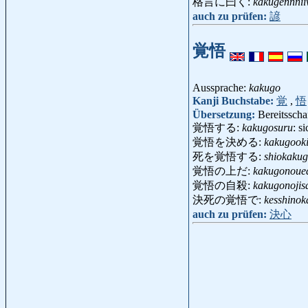
格言に曰く:
kakugennni
auch zu prüfen:
諺
覚悟
Aussprache:
kakugo
Kanji Buchstabe:
覚
,
悟
Übersetzung:
Bereitsscha
覚悟する:
kakugosuru
: s
覚悟を決める:
kakugook
死を覚悟する:
shiokaku
覚悟の上だ:
kakugonoue
覚悟の自殺:
kakugonojis
決死の覚悟で:
kesshino
auch zu prüfen:
決心