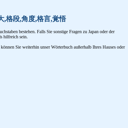
拡張,拡大,格段,角度,格言,覚悟
uchstaben bestehen. Falls Sie sonstige Fragen zu Japan oder der
s hilfreich sein.
n, können Sie weiterhin unser Wörterbuch außerhalb Ihres Hauses oder