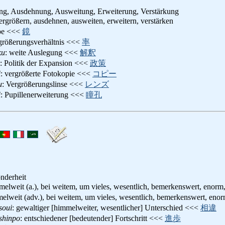
ng, Ausdehnung, Ausweitung, Erweiterung, Verstärkung
vergrößern, ausdehnen, ausweiten, erweitern, verstärken
pe <<<
鏡
größerungsverhältnis <<<
率
ku
: weite Auslegung <<<
解釈
: Politik der Expansion <<<
政策
i
: vergrößerte Fotokopie <<<
コピー
u
: Vergrößerungslinse <<<
レンズ
i
: Pupillenerweiterung <<<
瞳孔
nderheit
melweit (a.), bei weitem, um vieles, wesentlich, bemerkenswert, enorm
melweit (adv.), bei weitem, um vieles, wesentlich, bemerkenswert, enor
soui
: gewaltiger [himmelweiter, wesentlicher] Unterschied <<<
相違
shinpo
: entschiedener [bedeutender] Fortschritt <<<
進歩