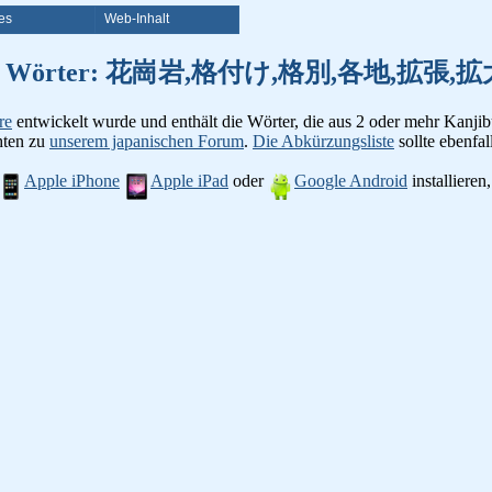
es
Web-Inhalt
on Kanji Wörter: 花崗岩,格付け,格別,各地,
re
entwickelt wurde und enthält die Wörter, die aus 2 oder mehr Kanjib
chten zu
unserem japanischen Forum
.
Die Abkürzungsliste
sollte ebenfall
Apple iPhone
Apple iPad
oder
Google Android
installiere