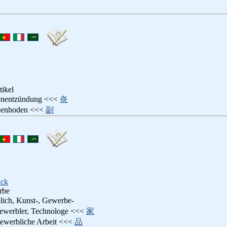
tikel
enentzündung <<<
炎
benhoden <<<
副
ck
rbe
lich, Kunst-, Gewerbe-
gewerbler, Technologe <<<
家
gewerbliche Arbeit <<<
品