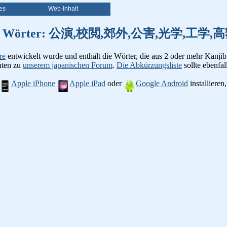
es
Web-Inhalt
on Kanji Wörter: 公演,校閲,郊外,公害,光学,
re
entwickelt wurde und enthält die Wörter, die aus 2 oder mehr Kanjib
chten zu
unserem japanischen Forum
.
Die Abkürzungsliste
sollte ebenfall
Apple iPhone
Apple iPad
oder
Google Android
installiere