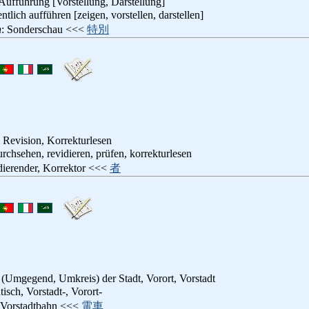
 Aufführung [Vorstellung, Darstellung]
entlich aufführen [zeigen, vorstellen, darstellen]
n
: Sonderschau <<<
特別
 Revision, Korrekturlesen
urchsehen, revidieren, prüfen, korrekturlesen
dierender, Korrektor <<<
者
Umgegend, Umkreis) der Stadt, Vorort, Vorstadt
dtisch, Vorstadt-, Vorort-
 Vorstadtbahn <<<
電車