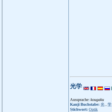
光学
Aussprache:
kougaku
Kanji Buchstabe:
光
,
学
Stichwort:
Optik