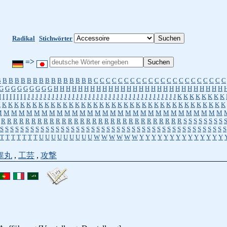
Radikal
Stichwörter
=>
B
B
B
B
B
B
B
B
B
B
B
B
B
B
B
B
C
C
C
C
C
C
C
C
C
C
C
C
C
C
C
C
C
C
C
C
C
C
G
G
G
G
G
G
G
G
G
H
H
H
H
H
H
H
H
H
H
H
H
H
H
H
H
H
H
H
H
H
H
H
H
H
H
H
H
I
I
I
I
I
I
I
I
J
J
J
J
J
J
J
J
J
J
J
J
J
J
J
J
J
J
J
J
J
J
J
J
J
J
J
J
J
J
J
J
J
J
J
J
J
K
K
K
K
K
K
K
K
K
K
K
K
K
K
K
K
K
K
K
K
K
K
K
K
K
K
K
K
K
K
K
K
K
K
K
K
K
K
K
K
K
K
K
K
K
K
M
M
M
M
M
M
M
M
M
M
M
M
M
M
M
M
M
M
M
M
M
M
M
M
M
M
M
M
M
M
R
R
R
R
R
R
R
R
R
R
R
R
R
R
R
R
R
R
R
R
R
R
R
R
R
R
R
R
R
R
S
S
S
S
S
S
S
S
S
S
S
S
S
S
S
S
S
S
S
S
S
S
S
S
S
S
S
S
S
S
S
S
S
S
S
S
S
S
S
S
S
S
S
S
S
S
S
S
S
S
S
S
S
T
T
T
T
T
T
T
U
U
U
U
U
U
U
U
U
W
W
W
W
W
W
Y
Y
Y
Y
Y
Y
Y
Y
Y
Y
Y
Y
Y
Y
睾丸
,
工芸
,
攻撃