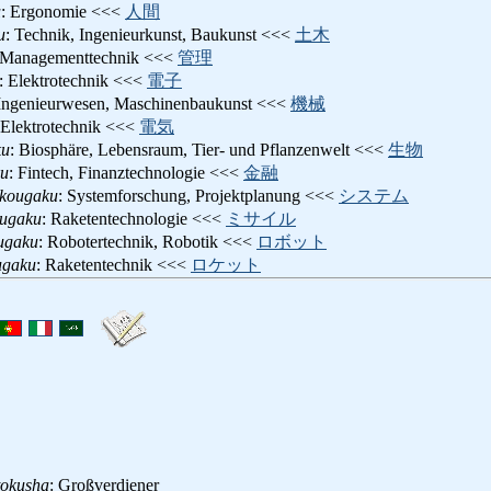
u
: Ergonomie <<<
人間
u
: Technik, Ingenieurkunst, Baukunst <<<
土木
 Managementtechnik <<<
管理
: Elektrotechnik <<<
電子
 Ingenieurwesen, Maschinenbaukunst <<<
機械
 Elektrotechnik <<<
電気
ku
: Biosphäre, Lebensraum, Tier- und Pflanzenwelt <<<
生物
ku
: Fintech, Finanztechnologie <<<
金融
ukougaku
: Systemforschung, Projektplanung <<<
システム
ougaku
: Raketentechnologie <<<
ミサイル
ugaku
: Robotertechnik, Robotik <<<
ロボット
ugaku
: Raketentechnik <<<
ロケット
tokusha
: Großverdiener