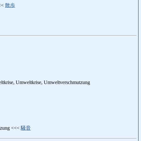
<<<
散歩
ltkrise, Umweltkrise, Umweltverschmutzung
utzung <<<
騒音