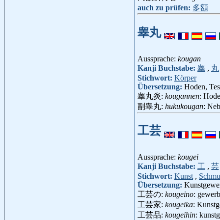
auch zu prüfen:
多額
睾丸
Aussprache:
kougan
Kanji Buchstabe:
睾
,
丸
Stichwort:
Körper
Übersetzung:
Hoden, Tes
睾丸炎:
kougannen
: Hod
副睾丸:
hukukougan
: Ne
工芸
Aussprache:
kougei
Kanji Buchstabe:
工
,
芸
Stichwort:
Kunst
,
Schmu
Übersetzung:
Kunstgewe
工芸の:
kougeino
: gewerb
工芸家:
kougeika
: Kunst
工芸品:
kougeihin
: kunst