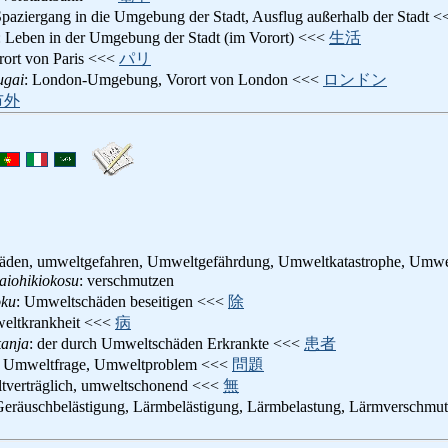
Spaziergang in die Umgebung der Stadt, Ausflug außerhalb der Stadt 
: Leben in der Umgebung der Stadt (im Vorort) <<<
生活
rort von Paris <<<
パリ
ugai
: London-Umgebung, Vorort von London <<<
ロンドン
市外
den, umweltgefahren, Umweltgefährdung, Umweltkatastrophe, Umwe
aiohikiokosu
: verschmutzen
oku
: Umweltschäden beseitigen <<<
除
eltkrankheit <<<
病
anja
: der durch Umweltschäden Erkrankte <<<
患者
: Umweltfrage, Umweltproblem <<<
問題
tverträglich, umweltschonend <<<
無
Geräuschbelästigung, Lärmbelästigung, Lärmbelastung, Lärmverschm