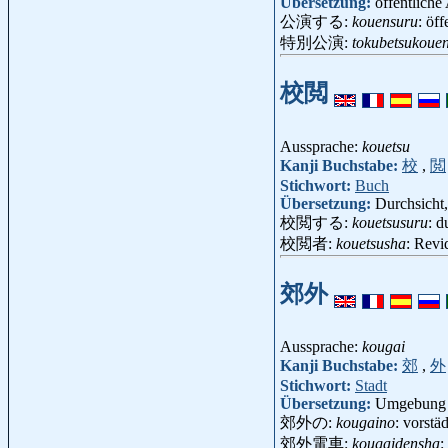
Übersetzung:
öffentliche
公演する:
kouensuru
: öff
特別公演:
tokubetsukoue
校閲
Aussprache:
kouetsu
Kanji Buchstabe:
校
,
閲
Stichwort:
Buch
Übersetzung:
Durchsicht,
校閲する:
kouetsusuru
: d
校閲者:
kouetsusha
: Revi
郊外
Aussprache:
kougai
Kanji Buchstabe:
郊
,
外
Stichwort:
Stadt
Übersetzung:
Umgebung (
郊外の:
kougaino
: vorstä
郊外電車:
kougaidensha
: