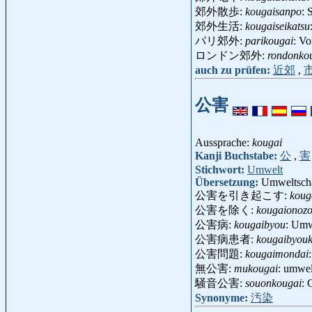
郊外散歩:
kougaisanpo
: 
郊外生活:
kougaiseikatsu
パリ郊外:
parikougai
: Vo
ロンドン郊外:
rondonko
auch zu prüfen:
近郊
,
公害
Aussprache:
kougai
Kanji Buchstabe:
公
,
害
Stichwort:
Umwelt
Übersetzung:
Umweltschä
公害を引き起こす:
koug
公害を除く:
kougaionoz
公害病:
kougaibyou
: Umw
公害病患者:
kougaibyouk
公害問題:
kougaimondai
無公害:
mukougai
: umwel
騒音公害:
souonkougai
: 
Synonyme:
汚染