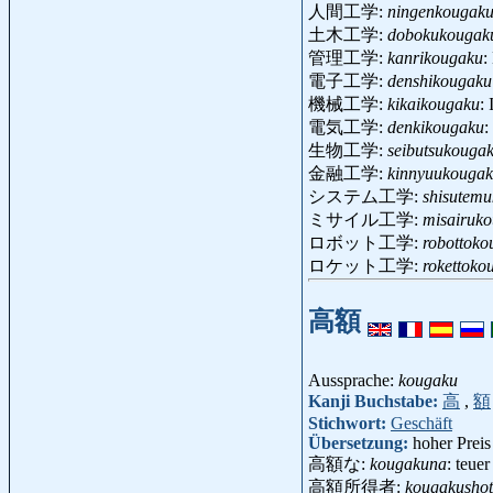
人間工学:
ningenkougak
土木工学:
dobokukougak
管理工学:
kanrikougaku
:
電子工学:
denshikougaku
機械工学:
kikaikougaku
:
電気工学:
denkikougaku
:
生物工学:
seibutsukouga
金融工学:
kinnyuukouga
システム工学:
shisutem
ミサイル工学:
misairuk
ロボット工学:
robottoko
ロケット工学:
rokettoko
高額
Aussprache:
kougaku
Kanji Buchstabe:
高
,
額
Stichwort:
Geschäft
Übersetzung:
hoher Preis
高額な:
kougakuna
: teuer
高額所得者:
kougakusho