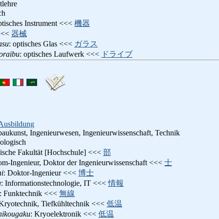
tlehre
ch
ptisches Instrument <<<
機器
<<
器械
asu
: optisches Glas <<<
ガラス
oraibu
: optisches Laufwerk <<<
ドライブ
Ausbildung
aukunst, Ingenieurwesen, Ingenieurwissenschaft, Technik
nologisch
nische Fakultät [Hochschule] <<<
部
lom-Ingenieur, Doktor der Ingenieurwissenschaft <<<
士
i
: Doktor-Ingenieur <<<
博士
u
: Informationstechnologie, IT <<<
情報
: Funktechnik <<<
無線
 Kryotechnik, Tiefkühltechnik <<<
低温
hikougaku
: Kryoelektronik <<<
低温