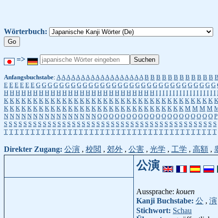
Wörterbuch:
=>
Anfangsbuchstabe
:
A
A
A
A
A
A
A
A
A
A
A
A
A
A
A
A
A
A
B
B
B
B
B
B
B
B
B
B
B
B
E
E
E
E
E
E
G
G
G
G
G
G
G
G
G
G
G
G
G
G
G
G
G
G
G
G
G
G
G
G
G
G
G
G
G
G
G
H
H
H
H
H
H
H
H
H
H
H
H
H
H
H
H
H
H
H
H
H
H
H
H
H
H
I
I
I
I
I
I
I
I
I
I
I
I
I
I
I
I
I
I
K
K
K
K
K
K
K
K
K
K
K
K
K
K
K
K
K
K
K
K
K
K
K
K
K
K
K
K
K
K
K
K
K
K
K
K
K
K
K
K
K
K
K
K
K
K
K
K
K
K
K
K
K
K
K
K
K
K
K
K
K
K
K
K
K
K
K
M
M
M
M
N
N
N
N
N
N
N
N
N
N
N
N
N
N
N
N
O
O
O
O
O
O
O
O
O
O
O
O
O
O
O
O
O
O
O
O
P
S
S
S
S
S
S
S
S
S
S
S
S
S
S
S
S
S
S
S
S
S
S
S
S
S
S
S
S
S
S
S
S
S
S
S
S
S
S
S
S
S
S
S
S
T
T
T
T
T
T
T
T
T
T
T
T
T
T
T
T
T
T
T
T
T
T
T
T
T
T
T
T
T
T
T
T
T
T
T
T
T
T
T
T
Direkter Zugang:
公演
,
校閲
,
郊外
,
公害
,
光学
,
工学
,
高額
,
公演
Aussprache:
kouen
Kanji Buchstabe:
公
,
演
Stichwort:
Schau