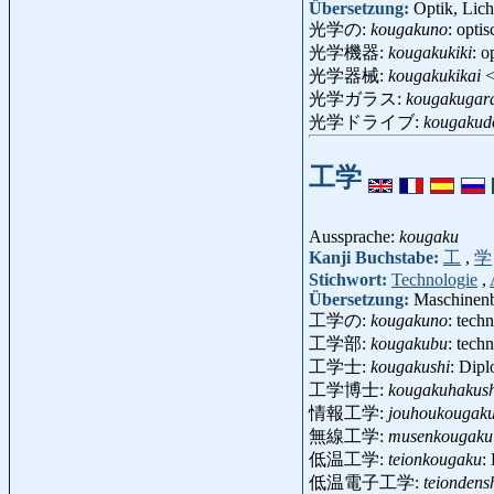
Übersetzung:
Optik, Lich
光学の:
kougakuno
: optis
光学機器:
kougakukiki
: o
光学器械:
kougakukikai
<
光学ガラス:
kougakugar
光学ドライブ:
kougakud
工学
Aussprache:
kougaku
Kanji Buchstabe:
工
,
学
Stichwort:
Technologie
,
Übersetzung:
Maschinenb
工学の:
kougakuno
: tech
工学部:
kougakubu
: tech
工学士:
kougakushi
: Dip
工学博士:
kougakuhakush
情報工学:
jouhoukougak
無線工学:
musenkougaku
低温工学:
teionkougaku
:
低温電子工学:
teiondens