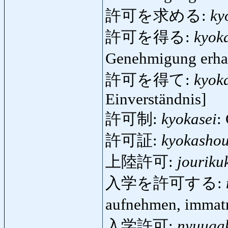
許可を求める:
ky
許可を得る:
kyok
Genehmigung erha
許可を得て:
kyok
Einverständnis]
許可制:
kyokasei
:
許可証:
kyokasho
上陸許可:
jouriku
入学を許可する:
aufnehmen, immat
入学許可:
nyuuga