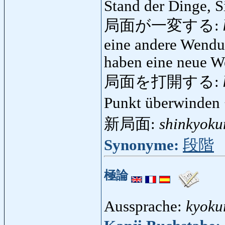
Stand der Dinge, S
局面が一変する:
eine andere Wend
haben eine neue 
局面を打開する:
Punkt überwinden
新局面:
shinkyok
Synonyme:
段階
極論
Aussprache:
kyoku