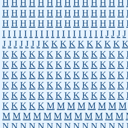
H
H
H
H
H
H
H
H
H
H
H
H
H
H
H
H
H
H
H
H
H
H
H
H
H
H
H
H
H
H
H
H
H
H
H
H
H
H
H
H
H
H
I
I
I
I
I
I
I
I
I
I
I
I
I
I
I
I
I
I
I
J
J
J
J
J
J
J
J
J
J
J
K
K
K
K
K
K
K
K
K
K
K
K
K
K
K
K
K
K
K
K
K
K
K
K
K
K
K
K
K
K
K
K
K
K
K
K
K
K
K
K
K
K
K
K
K
K
K
K
K
K
K
K
K
K
K
K
K
K
K
K
K
K
K
K
K
K
K
K
K
K
K
K
K
K
K
K
K
K
K
K
K
K
K
K
M
M
M
M
M
M
M
M
M
M
M
M
M
M
M
M
M
M
M
M
N
N
N
N
N
N
N
N
N
N
N
N
N
N