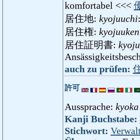
komfortabel <<<
居住地:
kyojuuchi
居住権:
kyojuuken
居住証明書:
kyoj
Ansässigkeitsbesc
auch zu prüfen:
許可
Aussprache:
kyoka
Kanji Buchstabe:
Stichwort:
Verwal