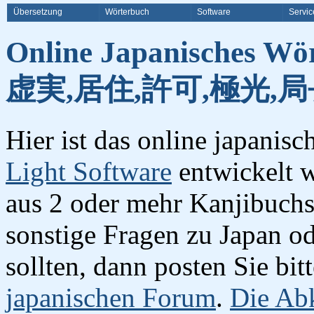
Übersetzung
Wörterbuch
Software
Servic
Online Japanisches Wö
虚実,居住,許可,極光,局
Hier ist das online japanis
Light Software
entwickelt w
aus 2 oder mehr Kanjibuchst
sonstige Fragen zu Japan o
sollten, dann posten Sie bi
japanischen Forum
.
Die Abk