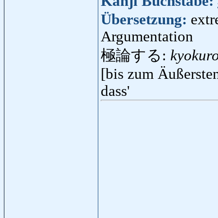
Kanji Buchstabe:
Übersetzung:
extr
Argumentation
極論する:
kyokur
[bis zum Äußersten
dass'