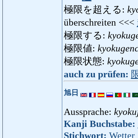
極限を超える:
ky
überschreiten <<<
極限する:
kyokug
極限値:
kyokugenc
極限状態:
kyokuge
auch zu prüfen:
旭日
Aussprache:
kyokuj
Kanji Buchstabe:
Stichwort:
Wetter