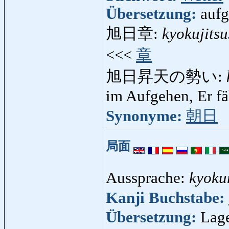
Übersetzung:
auf
旭日章:
kyokujits
<<<
章
旭日昇天の勢い:
im Aufgehen, Er fäh
Synonyme:
朝日
局面
Aussprache:
kyok
Kanji Buchstabe:
Übersetzung:
Lage