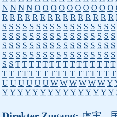
N
N
N
N
O
O
O
O
O
O
O
O
O
O
R
R
R
R
R
R
R
R
R
R
R
R
R
R
R
S
S
S
S
S
S
S
S
S
S
S
S
S
S
S
S
S
S
S
S
S
S
S
S
S
S
S
S
S
S
S
S
S
S
S
S
S
S
S
S
S
S
S
S
S
S
S
S
S
S
S
S
S
S
S
S
S
S
S
S
S
S
S
S
S
S
S
S
S
S
T
T
T
T
T
T
T
T
T
T
T
T
T
T
T
T
T
T
T
T
T
T
T
T
T
T
T
T
T
T
T
T
U
U
U
U
U
U
W
W
W
W
W
W
Y
Y
Y
Y
Y
Y
Y
Y
Y
Y
Y
Y
Y
Y
Y
Y
Direkter Zugang:
虚実
,