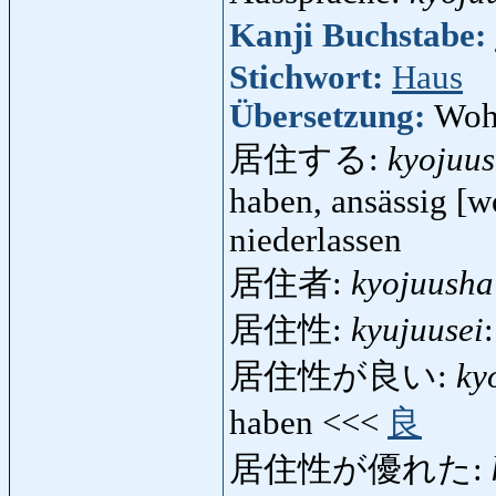
Kanji Buchstabe:
Stichwort:
Haus
Übersetzung:
Woh
居住する:
kyojuu
haben, ansässig [w
niederlassen
居住者:
kyojuusha
居住性:
kyujuusei
居住性が良い:
ky
haben <<<
良
居住性が優れた: