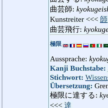
曲芸師:
kyokugeis
Kunstreiter <<<
師
曲芸飛行:
kyokuge
極限
Aussprache:
kyoku
Kanji Buchstabe:
Stichwort:
Wissen
Übersetzung:
Gren
極限に達する:
ky
<<<
達