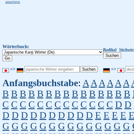
anzeigen
Wörterbuch:
Radikal
Stichwör
=>
=>
Anfangsbuchstabe
:
A
A
A
A
A
A
B
B
B
B
B
B
B
B
B
B
B
B
B
B
B
C
C
C
C
C
C
C
C
C
C
C
C
C
D
D
D
D
D
D
D
D
D
D
D
D
E
E
E
E
G
G
G
G
G
G
G
G
G
G
G
G
G
G