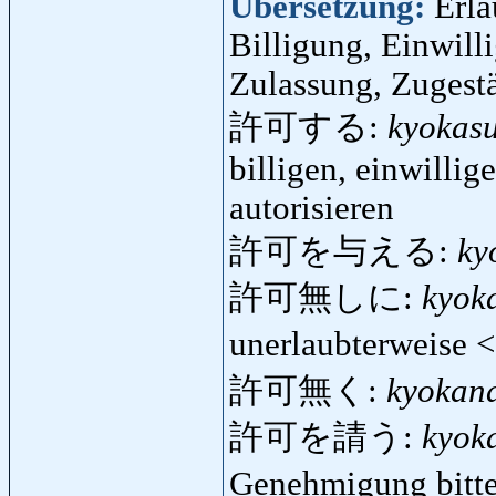
Übersetzung:
Erla
Billigung, Einwil
Zulassung, Zugestä
許可する:
kyokas
billigen, einwilli
autorisieren
許可を与える:
ky
許可無しに:
kyok
unerlaubterweise 
許可無く:
kyokan
許可を請う:
kyok
Genehmigung bitt