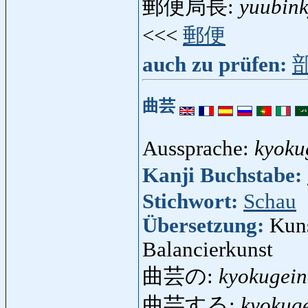
郵便局長:
yuubin
<<<
郵便
auch zu prüfen:
曲芸
Aussprache:
kyoku
Kanji Buchstabe:
Stichwort:
Schau
Übersetzung:
Kuns
Balancierkunst
曲芸の:
kyokugei
曲芸する:
kyokug