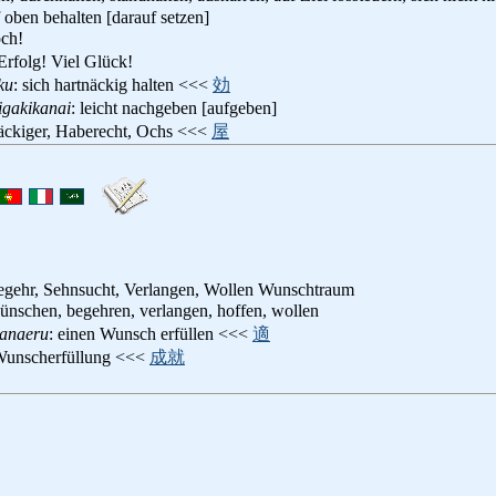
 oben behalten [darauf setzen]
och!
 Erfolg! Viel Glück!
ku
: sich hartnäckig halten <<<
効
igakikanai
: leicht nachgeben [aufgeben]
näckiger, Haberecht, Ochs <<<
屋
gehr, Sehnsucht, Verlangen, Wollen Wunschtraum
ünschen, begehren, verlangen, hoffen, wollen
anaeru
: einen Wunsch erfüllen <<<
適
Wunscherfüllung <<<
成就