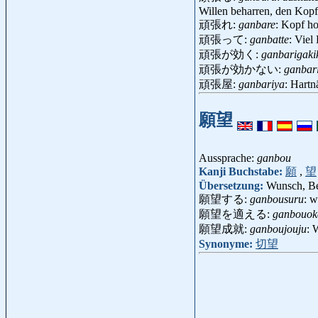
Willen beharren, den Kopf
頑張れ:
ganbare
: Kopf h
頑張って:
ganbatte
: Viel
頑張が効く:
ganbarigaki
頑張が効かない:
ganbar
頑張屋:
ganbariya
: Hart
願望
Aussprache:
ganbou
Kanji Buchstabe:
願
,
望
Übersetzung:
Wunsch, Be
願望する:
ganbousuru
: w
願望を適える:
ganbouok
願望成就:
ganboujouju
: 
Synonyme:
切望