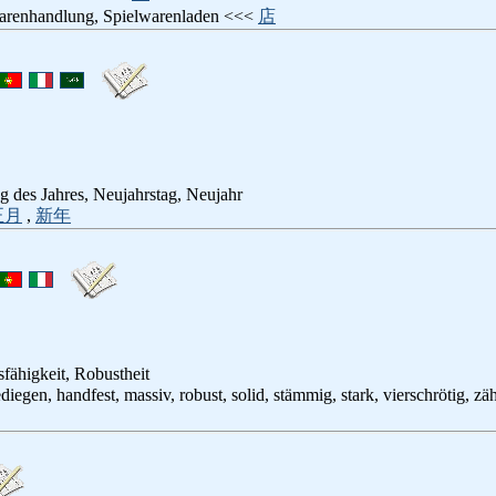
warenhandlung, Spielwarenladen <<<
店
ag des Jahres, Neujahrstag, Neujahr
正月
,
新年
fähigkeit, Robustheit
gediegen, handfest, massiv, robust, solid, stämmig, stark, vierschrötig, zä