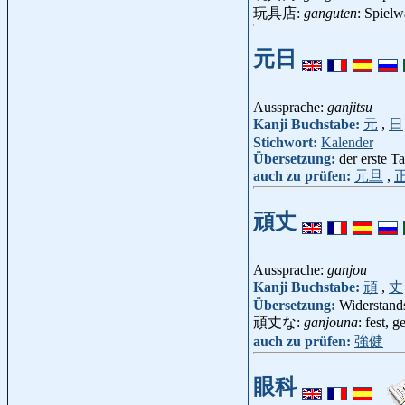
玩具店:
ganguten
: Spiel
元日
Aussprache:
ganjitsu
Kanji Buchstabe:
元
,
日
Stichwort:
Kalender
Übersetzung:
der erste T
auch zu prüfen:
元旦
,
頑丈
Aussprache:
ganjou
Kanji Buchstabe:
頑
,
丈
Übersetzung:
Widerstands
頑丈な:
ganjouna
: fest, 
auch zu prüfen:
強健
眼科