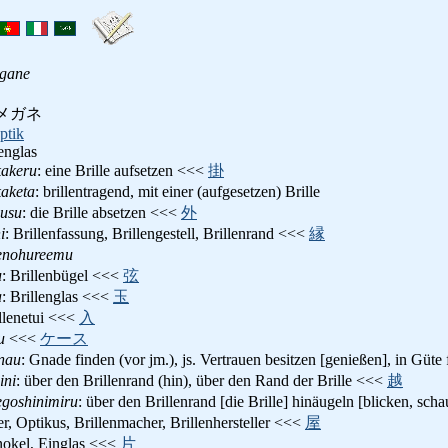
gane
メガネ
ptik
englas
akeru
: eine Brille aufsetzen <<<
掛
aketa
: brillentragend, mit einer (aufgesetzen) Brille
usu
: die Brille absetzen <<<
外
i
: Brillenfassung, Brillengestell, Brillenrand <<<
縁
enohureemu
u
: Brillenbügel <<<
弦
a
: Brillenglas <<<
玉
illenetui <<<
入
u
<<<
ケース
nau
: Gnade finden (vor jm.), js. Vertrauen besitzen [genießen], in Güte
ini
: über den Brillenrand (hin), über den Rand der Brille <<<
越
goshinimiru
: über den Brillenrand [die Brille] hinäugeln [blicken, sc
er, Optikus, Brillenmacher, Brillenhersteller <<<
屋
nokel, Einglas <<<
片