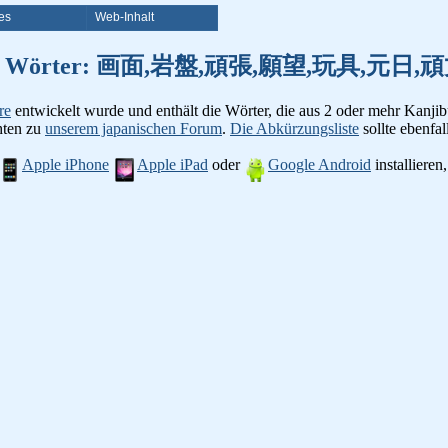
es
Web-Inhalt
on Kanji Wörter: 画面,岩盤,頑張,願望,玩具,
re
entwickelt wurde und enthält die Wörter, die aus 2 oder mehr Kanjib
chten zu
unserem japanischen Forum
.
Die Abkürzungsliste
sollte ebenfall
Apple iPhone
Apple iPad
oder
Google Android
installiere