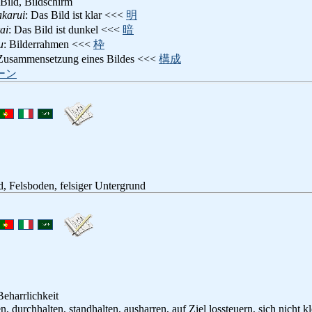
 Bild, Bildschirm
karui
: Das Bild ist klar <<<
明
ai
: Das Bild ist dunkel <<<
暗
u
: Bilderrahmen <<<
枠
 Zusammensetzung eines Bildes <<<
構成
ーン
, Felsboden, felsiger Untergrund
eharrlichkeit
en, durchhalten, standhalten, ausharren, auf Ziel lossteuern, sich nicht 