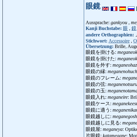
眼鏡
Aussprache:
gankyou
,
me
Kanji Buchstabe:
眼
,
鏡
andere Orthographien:
Stichwort:
Accessoire
,
O
Übersetzung:
Brille, Aug
眼鏡を掛ける:
meganeok
眼鏡を掛けた:
meganeok
眼鏡を外す:
meganeohaz
眼鏡の縁:
meganenohuch
眼鏡のフレーム:
megan
眼鏡の弦:
meganenotsur
眼鏡の玉:
meganenotam
眼鏡入れ:
meganeire
: Br
眼鏡ケース:
meganekees
眼鏡に適う:
meganenika
眼鏡越しに:
meganegosh
眼鏡越しに見る:
megane
眼鏡屋:
meganeya
: Optik
片眼鏡:
katamegane
: Mo