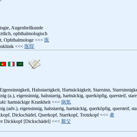
ogie, Augenheilkunde
rztlich, ophthalmologisch
zt, Ophthalmologe <<<
医
enklinik <<<
医院
Eigensinnigkeit, Halsstarrigkeit, Hartnäckigkeit, Starrsinn, Starrsinnigke
nig (a.), eigensinnig, halsstarrig, hartnäckig, querköpfig, quersteif, starr
uki
: hartnäckige Krankheit <<<
病気
ig (adv.), eigensinnig, halsstarrig, hartnäckig, querköpfig, quersteif, sta
kkopf, Dickschädel, Querkopf, Starrkopf, Trotzkopf <<<
者
lter Dickkopf [Dickschädel] <<<
親父