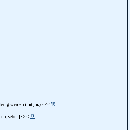
 fertig werden (mit jm.) <<<
適
hauen, sehen] <<<
見