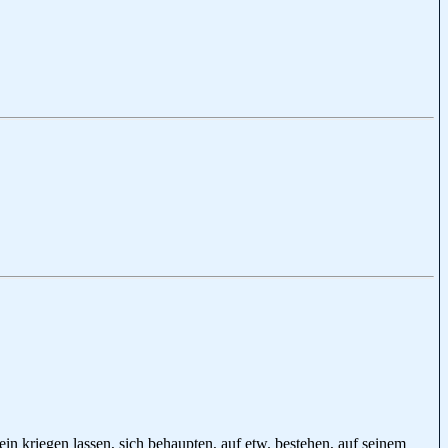
klein kriegen lassen, sich behaupten, auf etw. bestehen, auf seinem