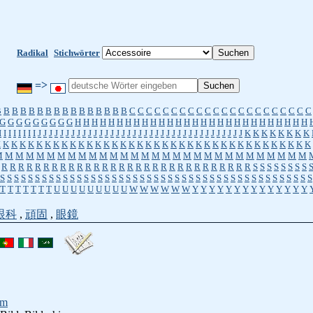
Radikal
Stichwörter
=>
B
B
B
B
B
B
B
B
B
B
B
B
B
B
B
B
C
C
C
C
C
C
C
C
C
C
C
C
C
C
C
C
C
C
C
C
C
C
G
G
G
G
G
G
G
G
G
H
H
H
H
H
H
H
H
H
H
H
H
H
H
H
H
H
H
H
H
H
H
H
H
H
H
H
H
I
I
I
I
I
I
I
I
J
J
J
J
J
J
J
J
J
J
J
J
J
J
J
J
J
J
J
J
J
J
J
J
J
J
J
J
J
J
J
J
J
J
J
J
J
K
K
K
K
K
K
K
K
K
K
K
K
K
K
K
K
K
K
K
K
K
K
K
K
K
K
K
K
K
K
K
K
K
K
K
K
K
K
K
K
K
K
K
K
K
K
M
M
M
M
M
M
M
M
M
M
M
M
M
M
M
M
M
M
M
M
M
M
M
M
M
M
M
M
M
M
R
R
R
R
R
R
R
R
R
R
R
R
R
R
R
R
R
R
R
R
R
R
R
R
R
R
R
R
R
R
S
S
S
S
S
S
S
S
S
S
S
S
S
S
S
S
S
S
S
S
S
S
S
S
S
S
S
S
S
S
S
S
S
S
S
S
S
S
S
S
S
S
S
S
S
S
S
S
S
S
S
S
S
T
T
T
T
T
T
T
U
U
U
U
U
U
U
U
U
W
W
W
W
W
W
Y
Y
Y
Y
Y
Y
Y
Y
Y
Y
Y
Y
Y
Y
眼科
,
頑固
,
眼鏡
lm