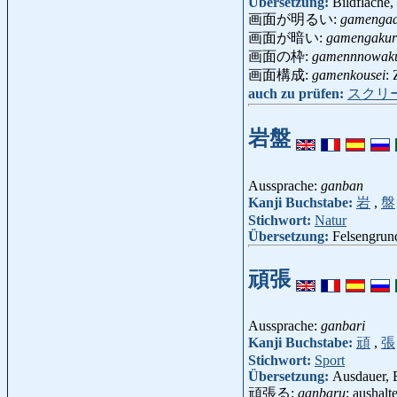
Übersetzung:
Bildfläche,
画面が明るい:
gamengaa
画面が暗い:
gamengakur
画面の枠:
gamennnowak
画面構成:
gamenkousei
:
auch zu prüfen:
スクリ
岩盤
Aussprache:
ganban
Kanji Buchstabe:
岩
,
盤
Stichwort:
Natur
Übersetzung:
Felsengrund
頑張
Aussprache:
ganbari
Kanji Buchstabe:
頑
,
張
Stichwort:
Sport
Übersetzung:
Ausdauer, B
頑張る:
ganbaru
: aushalt