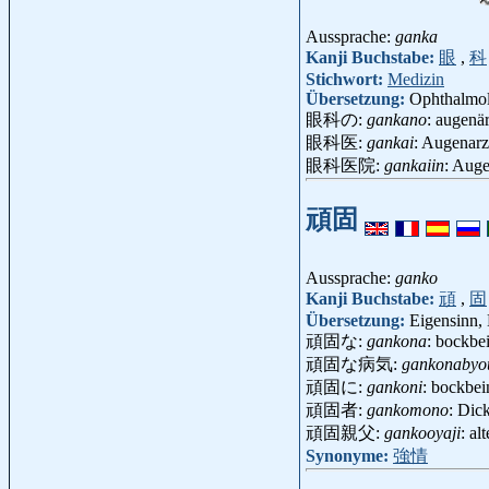
Aussprache:
ganka
Kanji Buchstabe:
眼
,
科
Stichwort:
Medizin
Übersetzung:
Ophthalmol
眼科の:
gankano
: augenä
眼科医:
gankai
: Augenar
眼科医院:
gankaiin
: Aug
頑固
Aussprache:
ganko
Kanji Buchstabe:
頑
,
固
Übersetzung:
Eigensinn, 
頑固な:
gankona
: bockbei
頑固な病気:
gankonabyo
頑固に:
gankoni
: bockbein
頑固者:
gankomono
: Dic
頑固親父:
gankooyaji
: a
Synonyme:
強情