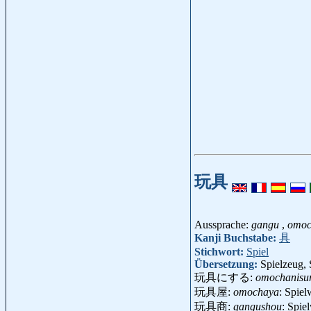
玩具
Aussprache:
gangu
,
omoc
Kanji Buchstabe:
具
Stichwort:
Spiel
Übersetzung:
Spielzeug, 
玩具にする:
omochanisu
玩具屋:
omochaya
: Spie
玩具商:
gangushou
: Spie