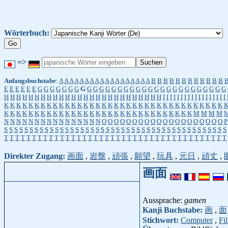
Wörterbuch:
=>
Anfangsbuchstabe
:
A
A
A
A
A
A
A
A
A
A
A
A
A
A
A
A
A
A
B
B
B
B
B
B
B
B
B
B
B
B
E
E
E
E
E
E
G
G
G
G
G
G
G
G
G
G
G
G
G
G
G
G
G
G
G
G
G
G
G
G
G
G
G
G
G
G
G
H
H
H
H
H
H
H
H
H
H
H
H
H
H
H
H
H
H
H
H
H
H
H
H
H
H
I
I
I
I
I
I
I
I
I
I
I
I
I
I
I
I
I
I
K
K
K
K
K
K
K
K
K
K
K
K
K
K
K
K
K
K
K
K
K
K
K
K
K
K
K
K
K
K
K
K
K
K
K
K
K
K
K
K
K
K
K
K
K
K
K
K
K
K
K
K
K
K
K
K
K
K
K
K
K
K
K
K
K
K
K
M
M
M
M
N
N
N
N
N
N
N
N
N
N
N
N
N
N
N
N
O
O
O
O
O
O
O
O
O
O
O
O
O
O
O
O
O
O
O
O
P
S
S
S
S
S
S
S
S
S
S
S
S
S
S
S
S
S
S
S
S
S
S
S
S
S
S
S
S
S
S
S
S
S
S
S
S
S
S
S
S
S
S
S
S
T
T
T
T
T
T
T
T
T
T
T
T
T
T
T
T
T
T
T
T
T
T
T
T
T
T
T
T
T
T
T
T
T
T
T
T
T
T
T
T
Direkter Zugang:
画面
,
岩盤
,
頑張
,
願望
,
玩具
,
元日
,
頑丈
,
画面
Aussprache:
gamen
Kanji Buchstabe:
画
,
面
Stichwort:
Computer
,
Fi