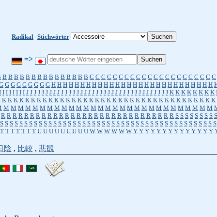
Radikal
Stichwörter
=>
B
B
B
B
B
B
B
B
B
B
B
B
B
B
B
B
C
C
C
C
C
C
C
C
C
C
C
C
C
C
C
C
C
C
C
C
C
C
G
G
G
G
G
G
G
G
G
H
H
H
H
H
H
H
H
H
H
H
H
H
H
H
H
H
H
H
H
H
H
H
H
H
H
H
H
I
I
I
I
I
I
I
I
J
J
J
J
J
J
J
J
J
J
J
J
J
J
J
J
J
J
J
J
J
J
J
J
J
J
J
J
J
J
J
J
J
J
J
J
J
K
K
K
K
K
K
K
K
K
K
K
K
K
K
K
K
K
K
K
K
K
K
K
K
K
K
K
K
K
K
K
K
K
K
K
K
K
K
K
K
K
K
K
K
K
K
M
M
M
M
M
M
M
M
M
M
M
M
M
M
M
M
M
M
M
M
M
M
M
M
M
M
M
M
M
M
R
R
R
R
R
R
R
R
R
R
R
R
R
R
R
R
R
R
R
R
R
R
R
R
R
R
R
R
R
R
S
S
S
S
S
S
S
S
S
S
S
S
S
S
S
S
S
S
S
S
S
S
S
S
S
S
S
S
S
S
S
S
S
S
S
S
S
S
S
S
S
S
S
S
S
S
S
S
S
S
S
S
S
T
T
T
T
T
T
T
U
U
U
U
U
U
U
U
U
W
W
W
W
W
W
Y
Y
Y
Y
Y
Y
Y
Y
Y
Y
Y
Y
Y
Y
日陰
,
比較
,
悲観