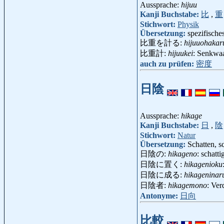
Aussprache:
hijuu
Kanji Buchstabe:
比
,
重
Stichwort:
Physik
Übersetzung:
spezifisch
比重を計る:
hijuuohakar
比重計:
hijuukei
: Senkwaa
auch zu prüfen:
密度
日陰
Aussprache:
hikage
Kanji Buchstabe:
日
,
陰
Stichwort:
Natur
Übersetzung:
Schatten, sc
日陰の:
hikageno
: schatti
日陰に置く:
hikagenioku
日陰に成る:
hikageninar
日陰者:
hikagemono
: Ver
Antonyme:
日向
比較