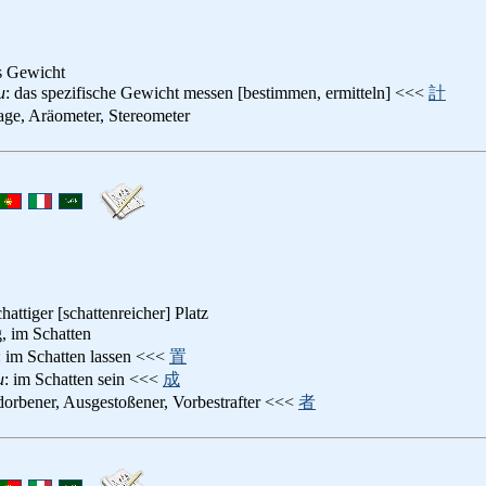
es Gewicht
u
: das spezifische Gewicht messen [bestimmen, ermitteln] <<<
計
ge, Aräometer, Stereometer
hattiger [schattenreicher] Platz
g, im Schatten
: im Schatten lassen <<<
置
u
: im Schatten sein <<<
成
dorbener, Ausgestoßener, Vorbestrafter <<<
者