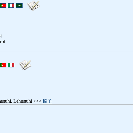
t
rot
mstuhl, Lehnstuhl <<<
椅子