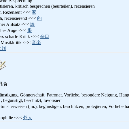
tische Besprechung
itisieren, kritisch besprechen (beurteilen), rezensieren
er, Rezensent <<<
家
sch, rezensierend <<<
的
scher Aufsatz <<<
論
isches Auge <<<
眼
ou
: scharfe Kritik <<<
辛口
: Musikkritik <<<
音楽
批判
贔負
ünstigung, Gönnerschaft, Patronat, Vorliebe, besondere Neigung, Hang
-, begünstigt, beschützt, favorisiert
Gunst erweisen (jm.), begünstigen, beschützen, protegieren, Vorliebe ha
nophilie <<<
外人