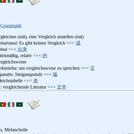
,
Grammatik
rgleichen (mit), eine Vergleich anstellen (mit)
ninaranai
: Es gibt keinen Vergleich <<<
成
inai
<<<
出来
ltnismäßig, relativ <<<
的
ergleichsweise
ekiniieba
: um vergleichsweise zu sprechen <<<
言
parativ, Steigungsstufe <<<
級
gleichstabelle <<<
表
u
: vergleichende Literatur <<<
文学
s, Melancholie