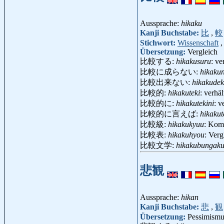
Aussprache:
hikaku
Kanji Buchstabe:
比
,
較
Stichwort:
Wissenschaft
Übersetzung:
Vergleich
比較する:
hikakusuru
: ve
比較に成らない:
hikaku
比較出来ない:
hikakudek
比較的:
hikakuteki
: verhä
比較的に:
hikakutekini
: v
比較的に言えば:
hikakut
比較級:
hikakukyuu
: Kom
比較表:
hikakuhyou
: Ver
比較文学:
hikakubungak
悲観
Aussprache:
hikan
Kanji Buchstabe:
悲
,
観
Übersetzung:
Pessimismu