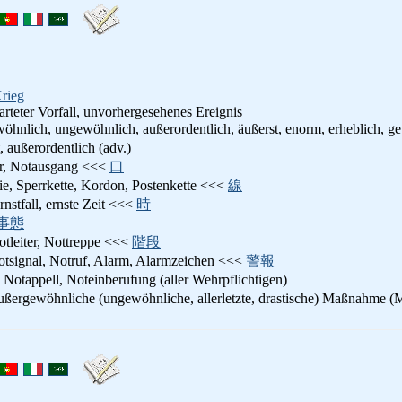
rieg
rteter Vorfall, unvorhergesehenes Ereignis
wöhnlich, ungewöhnlich, außerordentlich, äußerst, enorm, erheblich, g
t, außerordentlich (adv.)
ür, Notausgang <<<
口
nie, Sperrkette, Kordon, Postenkette <<<
線
Ernstfall, ernste Zeit <<<
時
事態
otleiter, Nottreppe <<<
階段
otsignal, Notruf, Alarm, Alarmzeichen <<<
警報
: Notappell, Noteinberufung (aller Wehrpflichtigen)
außergewöhnliche (ungewöhnliche, allerletzte, drastische) Maßnahme 