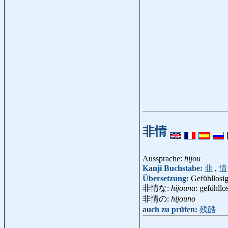
非情
Aussprache:
hijou
Kanji Buchstabe:
非
,
情
Übersetzung:
Gefühllosig
非情な:
hijouna
: gefühllo
非情の:
hijouno
auch zu prüfen:
残酷