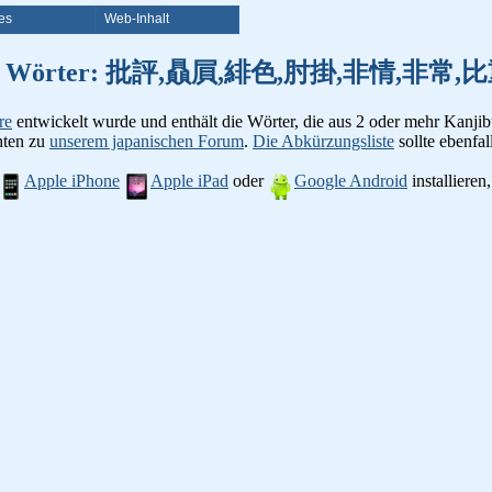
es
Web-Inhalt
on Kanji Wörter: 批評,贔屓,緋色,肘掛,非情,
re
entwickelt wurde und enthält die Wörter, die aus 2 oder mehr Kanjib
chten zu
unserem japanischen Forum
.
Die Abkürzungsliste
sollte ebenfall
Apple iPhone
Apple iPad
oder
Google Android
installiere