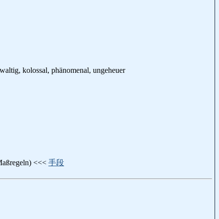
ewaltig, kolossal, phänomenal, ungeheuer
(Maßregeln) <<<
手段