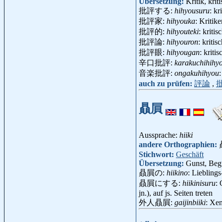
Übersetzung:
Kritik, kri
批評する:
hihyousuru
: kr
批評家:
hihyouka
: Kritik
批評的:
hihyouteki
: kriti
批評論:
hihyouron
: kriti
批評眼:
hihyougan
: krit
辛口批評:
karakuchihihy
音楽批評:
ongakuhihyou
auch zu prüfen:
評論
,
贔屓
Aussprache:
hiiki
andere Orthographien:
Stichwort:
Geschäft
Übersetzung:
Gunst, Beg
贔屓の:
hiikino
: Lieblings
贔屓にする:
hiikinisuru
: 
jn.), auf js. Seiten treten
外人贔屓:
gaijinbiiki
: Xe