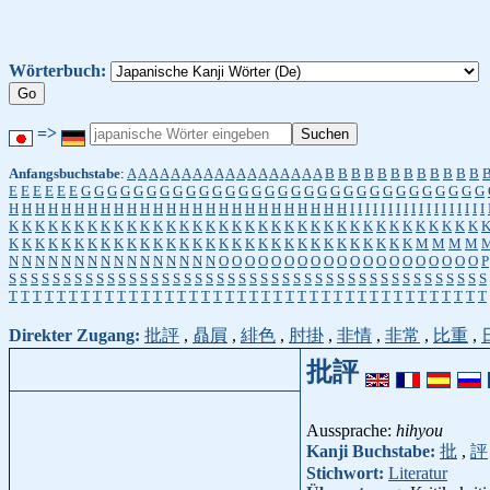
Wörterbuch:
=>
Anfangsbuchstabe
:
A
A
A
A
A
A
A
A
A
A
A
A
A
A
A
A
A
A
B
B
B
B
B
B
B
B
B
B
B
B
E
E
E
E
E
E
G
G
G
G
G
G
G
G
G
G
G
G
G
G
G
G
G
G
G
G
G
G
G
G
G
G
G
G
G
G
G
H
H
H
H
H
H
H
H
H
H
H
H
H
H
H
H
H
H
H
H
H
H
H
H
H
H
I
I
I
I
I
I
I
I
I
I
I
I
I
I
I
I
I
I
K
K
K
K
K
K
K
K
K
K
K
K
K
K
K
K
K
K
K
K
K
K
K
K
K
K
K
K
K
K
K
K
K
K
K
K
K
K
K
K
K
K
K
K
K
K
K
K
K
K
K
K
K
K
K
K
K
K
K
K
K
K
K
K
K
K
K
M
M
M
M
N
N
N
N
N
N
N
N
N
N
N
N
N
N
N
N
O
O
O
O
O
O
O
O
O
O
O
O
O
O
O
O
O
O
O
O
P
S
S
S
S
S
S
S
S
S
S
S
S
S
S
S
S
S
S
S
S
S
S
S
S
S
S
S
S
S
S
S
S
S
S
S
S
S
S
S
S
S
S
S
S
T
T
T
T
T
T
T
T
T
T
T
T
T
T
T
T
T
T
T
T
T
T
T
T
T
T
T
T
T
T
T
T
T
T
T
T
T
T
T
T
Direkter Zugang:
批評
,
贔屓
,
緋色
,
肘掛
,
非情
,
非常
,
比重
,
批評
Aussprache:
hihyou
Kanji Buchstabe:
批
,
評
Stichwort:
Literatur