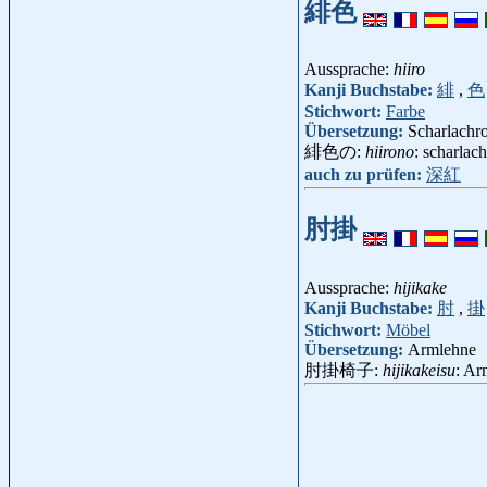
緋色
Aussprache:
hiiro
Kanji Buchstabe:
緋
,
色
Stichwort:
Farbe
Übersetzung:
Scharlachro
緋色の:
hiirono
: scharlach
auch zu prüfen:
深紅
肘掛
Aussprache:
hijikake
Kanji Buchstabe:
肘
,
掛
Stichwort:
Möbel
Übersetzung:
Armlehne
肘掛椅子:
hijikakeisu
: Ar