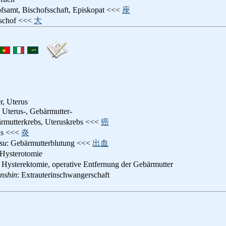
ofsamt, Bischofsschaft, Episkopat <<<
座
ischof <<<
大
r, Uterus
n, Uterus-, Gebärmutter-
ärmutterkrebs, Uteruskrebs <<<
癌
tis <<<
炎
su
: Gebärmutterblutung <<<
出血
 Hysterotomie
: Hysterektomie, operative Entfernung der Gebärmutter
inshin
: Extrauterinschwangerschaft