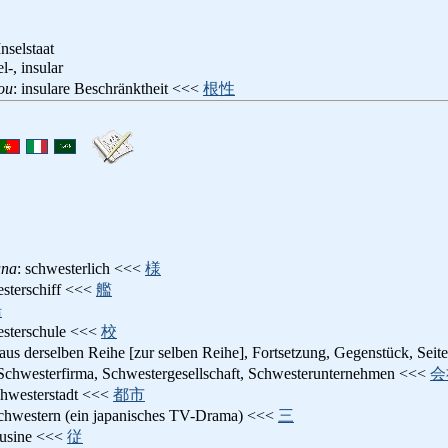
Inselstaat
el-, insular
ou
: insulare Beschränktheit <<<
根性
una
: schwesterlich <<<
様
esterschiff <<<
艦
船
esterschule <<<
校
aus derselben Reihe [zur selben Reihe], Fortsetzung, Gegenstück, Sei
 Schwesterfirma, Schwestergesellschaft, Schwesterunternehmen <<<
会
chwesterstadt <<<
都市
Schwestern (ein japanisches TV-Drama) <<<
三
Kusine <<<
従