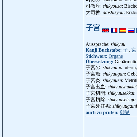
司教座:
shikyouza
: Bisch
大司教:
daishikyou
: Erzb
子宮
Aussprache:
shikyuu
Kanji Buchstabe:
子
,
宮
Stichwort:
Organe
Übersetzung:
Gebärmutte
子宮の:
shikyuuno
: uteri
子宮癌:
shikyuugan
: Geb
子宮炎:
shikyuuen
: Metri
子宮出血:
shikyuushukket
子宮切開:
shikyuusekkai
:
子宮切除:
shikyuusetsujo
子宮外妊娠:
shikyuugain
auch zu prüfen:
卵巣