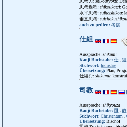
思考力:
shikouryoku
: De
思考過程:
shikoukatei
: G
水平思考:
suiheishikou
: 
垂直思考:
suichokushiko
auch zu prüfen:
考慮
仕組
Aussprache:
shikumi
Kanji Buchstabe:
仕
,
組
Stichwort:
Industrie
Übersetzung:
Plan, Prog
仕組む:
shikumu
: konstru
司教
Aussprache:
shikyouza
Kanji Buchstabe:
司
,
教
Stichwort:
Christentum
,
Übersetzung:
Bischof
司教の:
shikyouno
: bischö