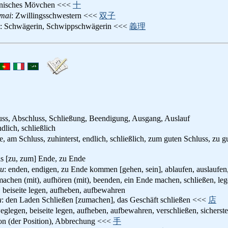
anisches Mövchen <<<
十
imai
: Zwillingsschwestern <<<
双子
: Schwägerin, Schwippschwägerin <<<
義理
uss, Abschluss, Schließung, Beendigung, Ausgang, Auslauf
endlich, schließlich
, am Schluss, zuhinterst, endlich, schließlich, zum guten Schluss, zu gu
bis [zu, zum] Ende, zu Ende
ru
: enden, endigen, zu Ende kommen [gehen, sein], ablaufen, auslaufen
machen (mit), aufhören (mit), beenden, ein Ende machen, schließen, legen 
 beiseite legen, aufheben, aufbewahren
u
: den Laden Schließen [zumachen], das Geschäft schließen <<<
店
weglegen, beiseite legen, aufheben, aufbewahren, verschließen, sicherst
ion (der Position), Abbrechung <<<
手