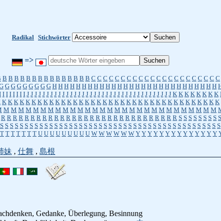
Radikal
Stichwörter
=>
B
B
B
B
B
B
B
B
B
B
B
B
B
B
B
B
C
C
C
C
C
C
C
C
C
C
C
C
C
C
C
C
C
C
C
C
C
C
G
G
G
G
G
G
G
G
G
H
H
H
H
H
H
H
H
H
H
H
H
H
H
H
H
H
H
H
H
H
H
H
H
H
H
H
H
I
I
I
I
I
I
I
I
J
J
J
J
J
J
J
J
J
J
J
J
J
J
J
J
J
J
J
J
J
J
J
J
J
J
J
J
J
J
J
J
J
J
J
J
J
K
K
K
K
K
K
K
K
K
K
K
K
K
K
K
K
K
K
K
K
K
K
K
K
K
K
K
K
K
K
K
K
K
K
K
K
K
K
K
K
K
K
K
K
K
K
M
M
M
M
M
M
M
M
M
M
M
M
M
M
M
M
M
M
M
M
M
M
M
M
M
M
M
M
M
M
R
R
R
R
R
R
R
R
R
R
R
R
R
R
R
R
R
R
R
R
R
R
R
R
R
R
R
R
R
R
S
S
S
S
S
S
S
S
S
S
S
S
S
S
S
S
S
S
S
S
S
S
S
S
S
S
S
S
S
S
S
S
S
S
S
S
S
S
S
S
S
S
S
S
S
S
S
S
S
S
S
S
S
T
T
T
T
T
T
T
U
U
U
U
U
U
U
U
U
W
W
W
W
W
W
Y
Y
Y
Y
Y
Y
Y
Y
Y
Y
Y
Y
Y
Y
姉妹
,
仕舞
,
島根
chdenken, Gedanke, Überlegung, Besinnung