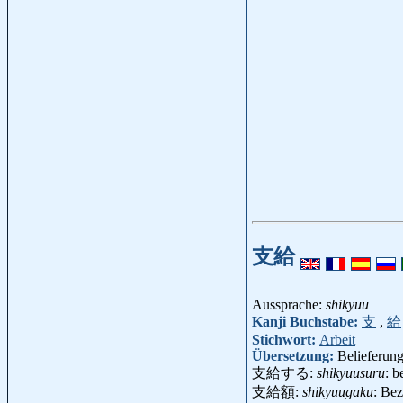
支給
Aussprache:
shikyuu
Kanji Buchstabe:
支
,
給
Stichwort:
Arbeit
Übersetzung:
Belieferun
支給する:
shikyuusuru
: b
支給額:
shikyuugaku
: Be