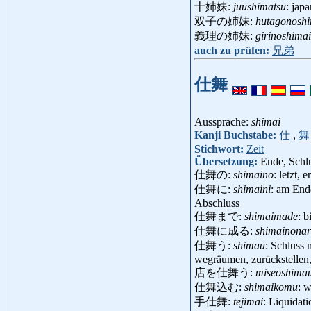
十姉妹:
juushimatsu
: jap
双子の姉妹:
hutagonosh
義理の姉妹:
girinoshimai
auch zu prüfen:
兄弟
仕舞
Aussprache:
shimai
Kanji Buchstabe:
仕
,
舞
Stichwort:
Zeit
Übersetzung:
Ende, Schl
仕舞の:
shimaino
: letzt, 
仕舞に:
shimaini
: am Ende
Abschluss
仕舞まで:
shimaimade
: 
仕舞に成る:
shimainona
仕舞う:
shimau
: Schluss 
wegräumen, zurückstellen,
店を仕舞う:
miseoshima
仕舞込む:
shimaikomu
: 
手仕舞:
tejimai
: Liquidat