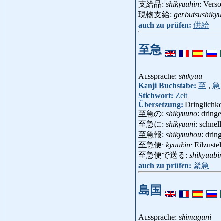
支給品:
shikyuuhin
: Vers
現物支給:
genbutsushiky
auch zu prüfen:
供給
至急
Aussprache:
shikyuu
Kanji Buchstabe:
至
,
急
Stichwort:
Zeit
Übersetzung:
Dringlichke
至急の:
shikyuuno
: dring
至急に:
shikyuuni
: schnel
至急報:
shikyuuhou
: dri
至急便:
kyuubin
: Eilzust
至急便で送る:
shikyuubi
auch zu prüfen:
緊急
島国
Aussprache:
shimaguni