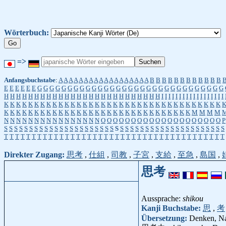
Wörterbuch:
=>
Anfangsbuchstabe
:
A
A
A
A
A
A
A
A
A
A
A
A
A
A
A
A
A
A
B
B
B
B
B
B
B
B
B
B
B
B
E
E
E
E
E
E
G
G
G
G
G
G
G
G
G
G
G
G
G
G
G
G
G
G
G
G
G
G
G
G
G
G
G
G
G
G
G
H
H
H
H
H
H
H
H
H
H
H
H
H
H
H
H
H
H
H
H
H
H
H
H
H
H
I
I
I
I
I
I
I
I
I
I
I
I
I
I
I
I
I
I
K
K
K
K
K
K
K
K
K
K
K
K
K
K
K
K
K
K
K
K
K
K
K
K
K
K
K
K
K
K
K
K
K
K
K
K
K
K
K
K
K
K
K
K
K
K
K
K
K
K
K
K
K
K
K
K
K
K
K
K
K
K
K
K
K
K
K
M
M
M
M
N
N
N
N
N
N
N
N
N
N
N
N
N
N
N
N
O
O
O
O
O
O
O
O
O
O
O
O
O
O
O
O
O
O
O
O
P
S
S
S
S
S
S
S
S
S
S
S
S
S
S
S
S
S
S
S
S
S
S
S
S
S
S
S
S
S
S
S
S
S
S
S
S
S
S
S
S
S
S
S
S
T
T
T
T
T
T
T
T
T
T
T
T
T
T
T
T
T
T
T
T
T
T
T
T
T
T
T
T
T
T
T
T
T
T
T
T
T
T
T
T
Direkter Zugang:
思考
,
仕組
,
司教
,
子宮
,
支給
,
至急
,
島国
,
思考
Aussprache:
shikou
Kanji Buchstabe:
思
,
考
Übersetzung:
Denken, Na