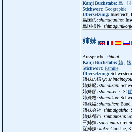
Kanji Buchstabe:
島
,
国
Stichwort:
Geographie
Übersetzung:
Inselreich, 
島国の:
shimagunino
: Ins
島国根性:
shimagunikonj
姉妹
Aussprache:
shimai
Kanji Buchstabe:
姉
,
妹
Stichwort:
Familie
Übersetzung:
Schwestern
姉妹の様な:
shimainoyo
姉妹艦:
shimaikan
: Schw
姉妹船:
shimaisen
<<<
姉妹校:
shimaikou
: Schw
姉妹編:
shimaihen
: Band 
姉妹会社:
shimaigaisha
:
姉妹都市:
shimaitoshi
: S
三姉妹:
sanshimai
: drei 
従姉妹:
itoko
: Cousine, 