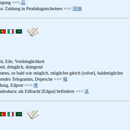
orgung <<<
品
uu
: Zahlung in Produktgutscheinen <<<
現物
it, Eile, Vordringlichkeit
end, dringlich, drängend
lstens, so bald wie möglich, möglichst gleich [sofort], baldmöglichst
ngendes Telegramm, Depesche <<<
報
ellung, Eilpost <<<
便
ndeokuru
: als Eilfracht [Eilgut] befördern <<<
送