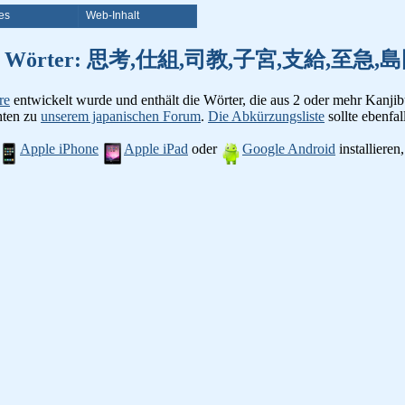
es
Web-Inhalt
on Kanji Wörter: 思考,仕組,司教,子宮,支給,
re
entwickelt wurde und enthält die Wörter, die aus 2 oder mehr Kanjib
chten zu
unserem japanischen Forum
.
Die Abkürzungsliste
sollte ebenfall
Apple iPhone
Apple iPad
oder
Google Android
installiere