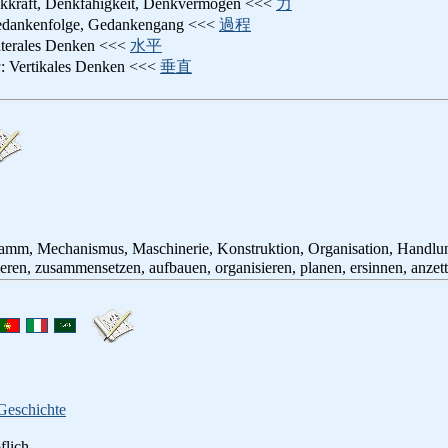
nkkraft, Denkfähigkeit, Denkvermögen <<<
力
edankenfolge, Gedankengang <<<
過程
laterales Denken <<<
水平
u
: Vertikales Denken <<<
垂直
ramm, Mechanismus, Maschinerie, Konstruktion, Organisation, Handlu
ieren, zusammensetzen, aufbauen, organisieren, planen, ersinnen, anzet
Geschichte
flich