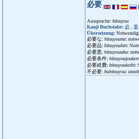
必要
Aussprache:
hitsuyou
Kanji Buchstabe:
必
,
要
Übersetzung:
Notwendigke
必要な:
hitsuyouna
: notwe
必要品:
hitsuyouhin
: Not
必要悪:
hitsuyouaku
: not
必要条件:
hitsuyoujouken
必要経費:
hitsuyoukeihi
:
不必要:
huhitsuyou
: unnö