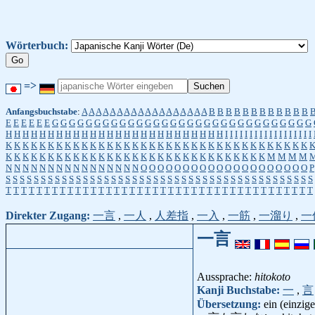
Wörterbuch:
=>
Anfangsbuchstabe
:
A
A
A
A
A
A
A
A
A
A
A
A
A
A
A
A
A
A
B
B
B
B
B
B
B
B
B
B
B
B
E
E
E
E
E
E
G
G
G
G
G
G
G
G
G
G
G
G
G
G
G
G
G
G
G
G
G
G
G
G
G
G
G
G
G
G
G
H
H
H
H
H
H
H
H
H
H
H
H
H
H
H
H
H
H
H
H
H
H
H
H
H
H
I
I
I
I
I
I
I
I
I
I
I
I
I
I
I
I
I
I
K
K
K
K
K
K
K
K
K
K
K
K
K
K
K
K
K
K
K
K
K
K
K
K
K
K
K
K
K
K
K
K
K
K
K
K
K
K
K
K
K
K
K
K
K
K
K
K
K
K
K
K
K
K
K
K
K
K
K
K
K
K
K
K
K
K
K
M
M
M
M
N
N
N
N
N
N
N
N
N
N
N
N
N
N
N
N
O
O
O
O
O
O
O
O
O
O
O
O
O
O
O
O
O
O
O
O
P
S
S
S
S
S
S
S
S
S
S
S
S
S
S
S
S
S
S
S
S
S
S
S
S
S
S
S
S
S
S
S
S
S
S
S
S
S
S
S
S
S
S
S
S
T
T
T
T
T
T
T
T
T
T
T
T
T
T
T
T
T
T
T
T
T
T
T
T
T
T
T
T
T
T
T
T
T
T
T
T
T
T
T
T
Direkter Zugang:
一言
,
一人
,
人差指
,
一入
,
一筋
,
一溜り
,
一
一言
Aussprache:
hitokoto
Kanji Buchstabe:
一
,
言
Übersetzung:
ein (einzig