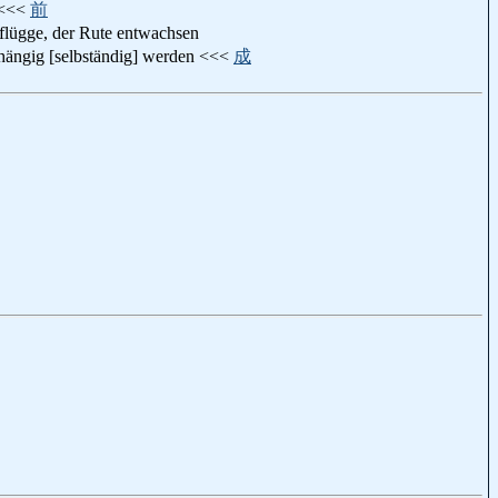
t <<<
前
, flügge, der Rute entwachsen
bhängig [selbständig] werden <<<
成