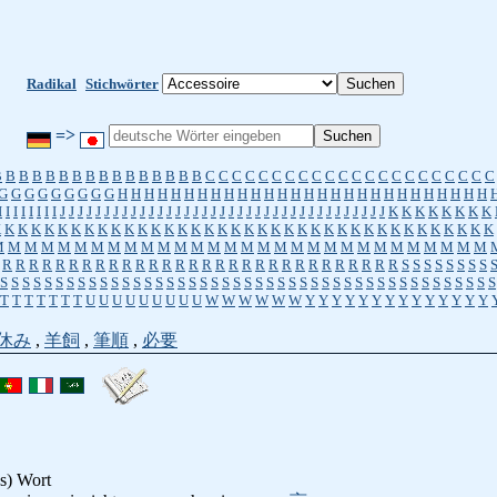
Radikal
Stichwörter
=>
B
B
B
B
B
B
B
B
B
B
B
B
B
B
B
B
C
C
C
C
C
C
C
C
C
C
C
C
C
C
C
C
C
C
C
C
C
C
G
G
G
G
G
G
G
G
G
H
H
H
H
H
H
H
H
H
H
H
H
H
H
H
H
H
H
H
H
H
H
H
H
H
H
H
H
I
I
I
I
I
I
I
I
J
J
J
J
J
J
J
J
J
J
J
J
J
J
J
J
J
J
J
J
J
J
J
J
J
J
J
J
J
J
J
J
J
J
J
J
J
K
K
K
K
K
K
K
K
K
K
K
K
K
K
K
K
K
K
K
K
K
K
K
K
K
K
K
K
K
K
K
K
K
K
K
K
K
K
K
K
K
K
K
K
K
K
M
M
M
M
M
M
M
M
M
M
M
M
M
M
M
M
M
M
M
M
M
M
M
M
M
M
M
M
M
M
R
R
R
R
R
R
R
R
R
R
R
R
R
R
R
R
R
R
R
R
R
R
R
R
R
R
R
R
R
R
S
S
S
S
S
S
S
S
S
S
S
S
S
S
S
S
S
S
S
S
S
S
S
S
S
S
S
S
S
S
S
S
S
S
S
S
S
S
S
S
S
S
S
S
S
S
S
S
S
S
S
S
S
T
T
T
T
T
T
T
U
U
U
U
U
U
U
U
U
W
W
W
W
W
W
Y
Y
Y
Y
Y
Y
Y
Y
Y
Y
Y
Y
Y
Y
休み
,
羊飼
,
筆順
,
必要
es) Wort