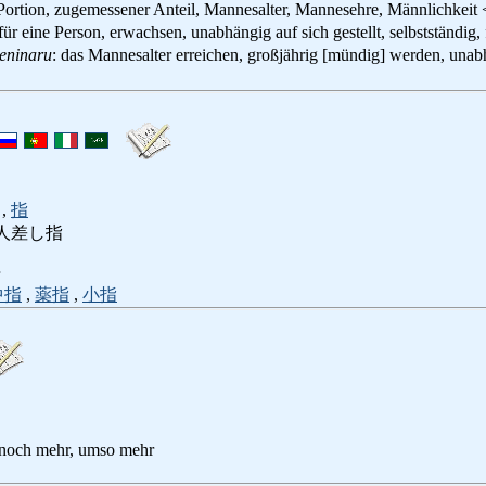
 Portion, zugemessener Anteil, Mannesalter, Mannesehre, Männlichkei
 für eine Person, erwachsen, unabhängig auf sich gestellt, selbstständig
eninaru
: das Mannesalter erreichen, großjährig [mündig] werden, una
,
指
人差し指
中指
,
薬指
,
小指
 noch mehr, umso mehr