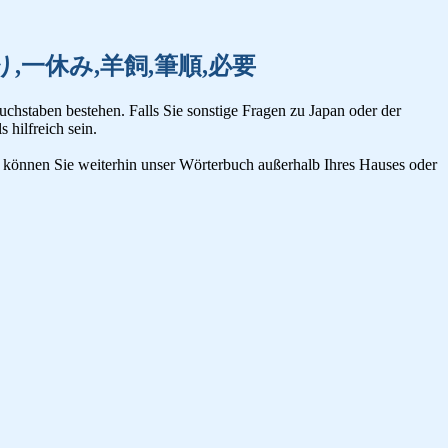
筋,一溜り,一休み,羊飼,筆順,必要
uchstaben bestehen. Falls Sie sonstige Fragen zu Japan oder der
s hilfreich sein.
n, können Sie weiterhin unser Wörterbuch außerhalb Ihres Hauses oder