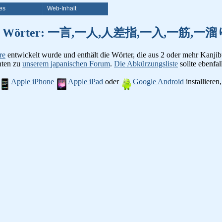
es
Web-Inhalt
von Kanji Wörter: 一言,一人,人差指,一入,一
re
entwickelt wurde und enthält die Wörter, die aus 2 oder mehr Kanjib
chten zu
unserem japanischen Forum
.
Die Abkürzungsliste
sollte ebenfall
Apple iPhone
Apple iPad
oder
Google Android
installiere