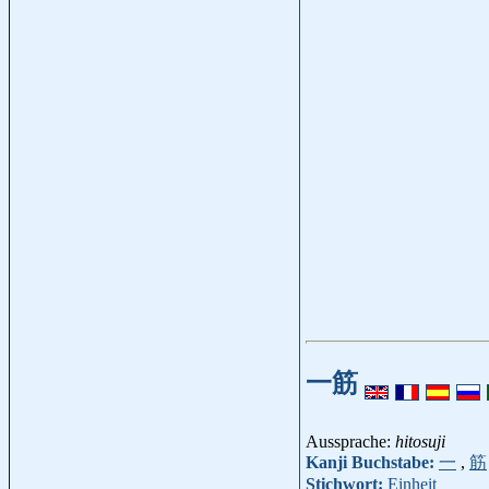
一筋
Aussprache:
hitosuji
Kanji Buchstabe:
一
,
筋
Stichwort:
Einheit