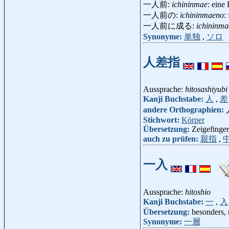
一人前:
ichininmae
: eine
一人前の:
ichininmaeno
:
一人前に成る:
ichininma
Synonyme:
単独
,
ソロ
人差指
Aussprache:
hitosashiyubi
Kanji Buchstabe:
人
,
差
andere Orthographien:
Stichwort:
Körper
Übersetzung:
Zeigefinger
auch zu prüfen:
親指
,
一入
Aussprache:
hitoshio
Kanji Buchstabe:
一
,
入
Übersetzung:
besonders,
Synonyme:
一層