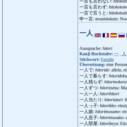
一言も言わない:
hitoko
一言も言わず:
hitokoto
一言で言うと:
hitokotod
申一言:
mouhitokoto
: No
一人
Aussprache:
hitori
Kanji Buchstabe:
一
,
人
Stichwort:
Familie
Übersetzung:
eine Person
一人で:
hitoride
: allein, e
一人で暮らす:
hitoridek
一人残らず:
hitorinokora
一人ずつ:
hitorizutsu
: Ma
一人一人:
hitorihitori
一人当たり:
hitoriatari
: 
一人っ子:
hitorikko
: ein
一人娘:
hitorimusume
: e
一人息子:
hitorimusuko
:
一人部屋:
hitoribeya
: Ei