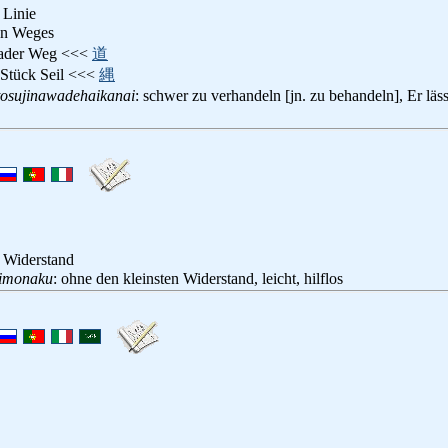
 Linie
en Weges
rader Weg <<<
道
n Stück Seil <<<
縄
tosujinawadehaikanai
: schwer zu verhandeln [jn. zu behandeln], Er läs
e Widerstand
rimonaku
: ohne den kleinsten Widerstand, leicht, hilflos