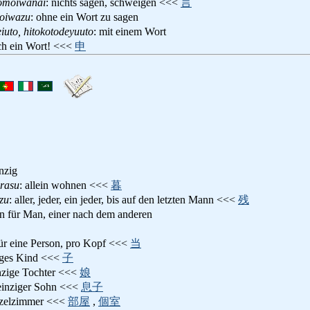
tomoiwanai
: nichts sagen, schweigen <<<
言
moiwazu
: ohne ein Wort zu sagen
eiuto, hitokotodeyuuto
: mit einem Wort
ch ein Wort! <<<
申
inzig
urasu
: allein wohnen <<<
暮
zu
: aller, jeder, ein jeder, bis auf den letzten Mann <<<
残
n für Man, einer nach dem anderen
für eine Person, pro Kopf <<<
当
ziges Kind <<<
子
inzige Tochter <<<
娘
 einziger Sohn <<<
息子
nzelzimmer <<<
部屋
,
個室