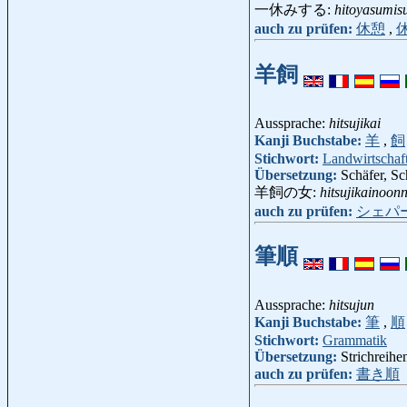
一休みする:
hitoyasumis
auch zu prüfen:
休憩
,
羊飼
Aussprache:
hitsujikai
Kanji Buchstabe:
羊
,
飼
Stichwort:
Landwirtschaf
Übersetzung:
Schäfer, Sc
羊飼の女:
hitsujikainoon
auch zu prüfen:
シェパ
筆順
Aussprache:
hitsujun
Kanji Buchstabe:
筆
,
順
Stichwort:
Grammatik
Übersetzung:
Strichreihe
auch zu prüfen:
書き順