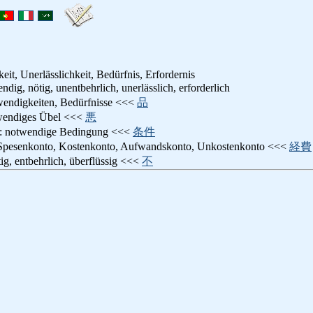
it, Unerlässlichkeit, Bedürfnis, Erfordernis
ndig, nötig, unentbehrlich, unerlässlich, erforderlich
wendigkeiten, Bedürfnisse <<<
品
wendiges Übel <<<
悪
: notwendige Bedingung <<<
条件
 Spesenkonto, Kostenkonto, Aufwandskonto, Unkostenkonto <<<
経費
tig, entbehrlich, überflüssig <<<
不