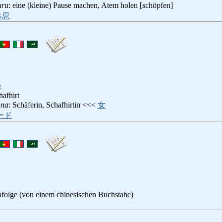
uru
: eine (kleine) Pause machen, Atem holen [schöpfen]
休息
t
hafhirt
nna
: Schäferin, Schafhirtin <<<
女
ード
nfolge (von einem chinesischen Buchstabe)