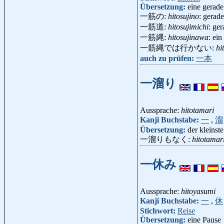
Übersetzung:
eine gerade
一筋の:
hitosujino
: gerad
一筋道:
hitosujimichi
: ge
一筋縄:
hitosujinawa
: ei
一筋縄では行かない:
hi
auch zu prüfen:
一本
一溜り
Aussprache:
hitotamari
Kanji Buchstabe:
一
,
溜
Übersetzung:
der kleinst
一溜りもなく:
hitotama
一休み
Aussprache:
hitoyasumi
Kanji Buchstabe:
一
,
休
Stichwort:
Reise
Übersetzung:
eine Pause