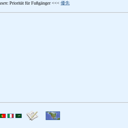
usen
: Priorität für Fußgänger <<<
優先