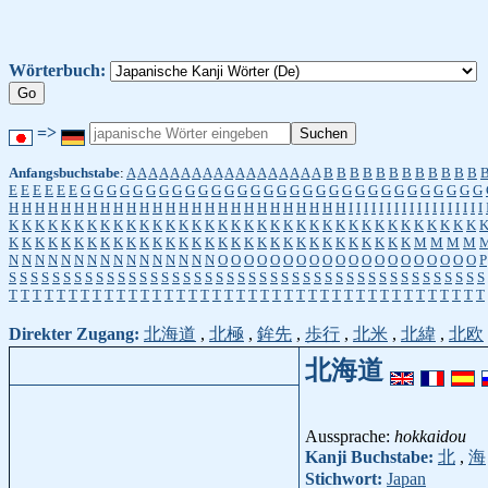
Wörterbuch:
=>
Anfangsbuchstabe
:
A
A
A
A
A
A
A
A
A
A
A
A
A
A
A
A
A
A
B
B
B
B
B
B
B
B
B
B
B
B
E
E
E
E
E
E
G
G
G
G
G
G
G
G
G
G
G
G
G
G
G
G
G
G
G
G
G
G
G
G
G
G
G
G
G
G
G
H
H
H
H
H
H
H
H
H
H
H
H
H
H
H
H
H
H
H
H
H
H
H
H
H
H
I
I
I
I
I
I
I
I
I
I
I
I
I
I
I
I
I
I
K
K
K
K
K
K
K
K
K
K
K
K
K
K
K
K
K
K
K
K
K
K
K
K
K
K
K
K
K
K
K
K
K
K
K
K
K
K
K
K
K
K
K
K
K
K
K
K
K
K
K
K
K
K
K
K
K
K
K
K
K
K
K
K
K
K
K
M
M
M
M
N
N
N
N
N
N
N
N
N
N
N
N
N
N
N
N
O
O
O
O
O
O
O
O
O
O
O
O
O
O
O
O
O
O
O
O
P
S
S
S
S
S
S
S
S
S
S
S
S
S
S
S
S
S
S
S
S
S
S
S
S
S
S
S
S
S
S
S
S
S
S
S
S
S
S
S
S
S
S
S
S
T
T
T
T
T
T
T
T
T
T
T
T
T
T
T
T
T
T
T
T
T
T
T
T
T
T
T
T
T
T
T
T
T
T
T
T
T
T
T
T
Direkter Zugang:
北海道
,
北極
,
鉾先
,
歩行
,
北米
,
北緯
,
北欧
北海道
Aussprache:
hokkaidou
Kanji Buchstabe:
北
,
海
Stichwort:
Japan