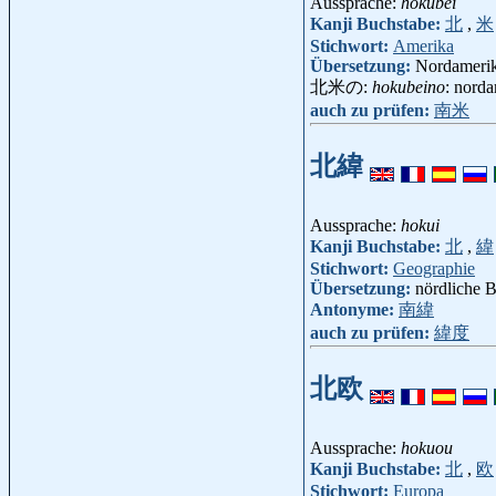
Aussprache:
hokubei
Kanji Buchstabe:
北
,
米
Stichwort:
Amerika
Übersetzung:
Nordameri
北米の:
hokubeino
: nord
auch zu prüfen:
南米
北緯
Aussprache:
hokui
Kanji Buchstabe:
北
,
緯
Stichwort:
Geographie
Übersetzung:
nördliche B
Antonyme:
南緯
auch zu prüfen:
緯度
北欧
Aussprache:
hokuou
Kanji Buchstabe:
北
,
欧
Stichwort:
Europa