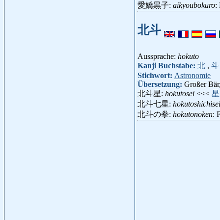
愛嬌黒子:
aikyoubokuro
:
北斗
Aussprache:
hokuto
Kanji Buchstabe:
北
,
斗
Stichwort:
Astronomie
Übersetzung:
Großer Bä
北斗星:
hokutosei
<<<
星
北斗七星:
hokutoshichise
北斗の拳:
hokutonoken
: 