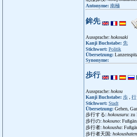
Antonyme:
南極
鉾先
Aussprache:
hokosaki
Kanji Buchstabe:
先
Stichwort:
Politik
Übersetzung:
Lanzenspitz
Synonyme:
歩行
Aussprache:
hokou
Kanji Buchstabe:
歩
,
行
Stichwort:
Stadt
Übersetzung:
Gehen, Gan
歩行する:
hokousuru
: zu
歩行の:
hokouno
: Fußgän
歩行者:
hokousha
: Fußgä
歩行者天国:
hokoushate