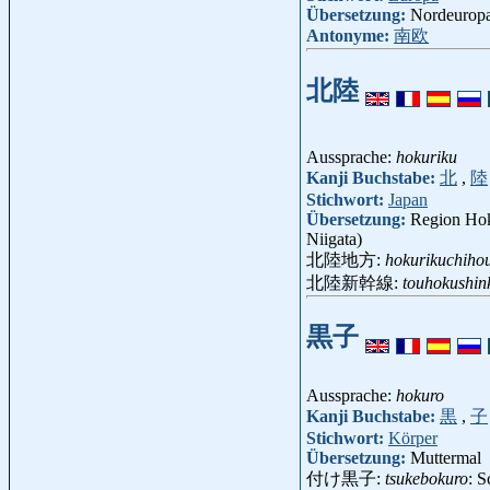
Übersetzung:
Nordeurop
Antonyme:
南欧
北陸
Aussprache:
hokuriku
Kanji Buchstabe:
北
,
陸
Stichwort:
Japan
Übersetzung:
Region Hok
Niigata)
北陸地方:
hokurikuchiho
北陸新幹線:
touhokushin
黒子
Aussprache:
hokuro
Kanji Buchstabe:
黒
,
子
Stichwort:
Körper
Übersetzung:
Muttermal
付け黒子:
tsukebokuro
: 