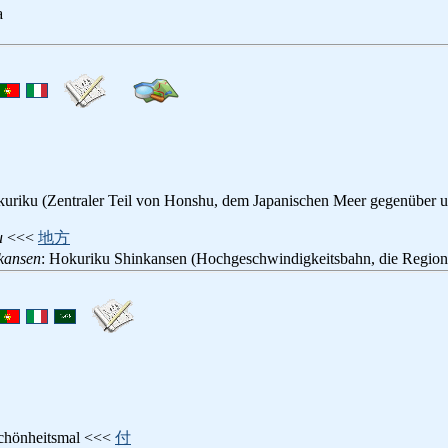
a
uriku (Zentraler Teil von Honshu, dem Japanischen Meer gegenüber un
u
<<<
地方
kansen
: Hokuriku Shinkansen (Hochgeschwindigkeitsbahn, die Region
Schönheitsmal <<<
付