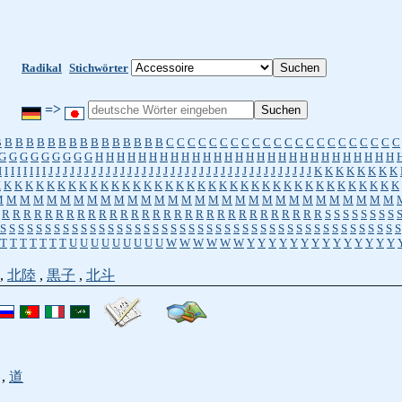
Radikal
Stichwörter
=>
B
B
B
B
B
B
B
B
B
B
B
B
B
B
B
B
C
C
C
C
C
C
C
C
C
C
C
C
C
C
C
C
C
C
C
C
C
C
G
G
G
G
G
G
G
G
G
H
H
H
H
H
H
H
H
H
H
H
H
H
H
H
H
H
H
H
H
H
H
H
H
H
H
H
H
I
I
I
I
I
I
I
I
J
J
J
J
J
J
J
J
J
J
J
J
J
J
J
J
J
J
J
J
J
J
J
J
J
J
J
J
J
J
J
J
J
J
J
J
J
K
K
K
K
K
K
K
K
K
K
K
K
K
K
K
K
K
K
K
K
K
K
K
K
K
K
K
K
K
K
K
K
K
K
K
K
K
K
K
K
K
K
K
K
K
K
M
M
M
M
M
M
M
M
M
M
M
M
M
M
M
M
M
M
M
M
M
M
M
M
M
M
M
M
M
M
R
R
R
R
R
R
R
R
R
R
R
R
R
R
R
R
R
R
R
R
R
R
R
R
R
R
R
R
R
R
S
S
S
S
S
S
S
S
S
S
S
S
S
S
S
S
S
S
S
S
S
S
S
S
S
S
S
S
S
S
S
S
S
S
S
S
S
S
S
S
S
S
S
S
S
S
S
S
S
S
S
S
S
T
T
T
T
T
T
T
U
U
U
U
U
U
U
U
U
W
W
W
W
W
W
Y
Y
Y
Y
Y
Y
Y
Y
Y
Y
Y
Y
Y
Y
,
北陸
,
黒子
,
北斗
,
道