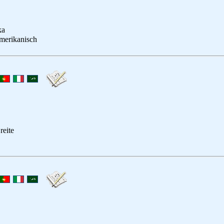
ka
amerikanisch
reite