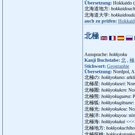
Übersetzung:
Hokkaido (n
北海道地方:
hokkaidouch
北海道大学:
hokkaidoud
auch zu prüfen:
Hokkaid
北極
Aussprache:
hokkyoku
Kanji Buchstabe:
北
,
極
Stichwort:
Geographie
Übersetzung:
Nordpol, Ar
北極の:
hokkyokuno
: ark
北極星:
hokkyokusei
: Nor
北極圏:
hokkyokuken
: No
北極熊:
hokkyokuguma
: 
北極狐:
hokkyokugitsune
:
北極光:
hokkyokukou
: No
北極洋:
hokkyokuyou
: nö
北極海:
hokkyokukai
<<
北極地方:
hokkyokuchiho
北極探検:
hokkyokutanke