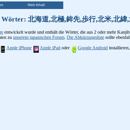
es
Web-Inhalt
on Kanji Wörter: 北海道,北極,鉾先,歩行,北米
re
entwickelt wurde und enthält die Wörter, die aus 2 oder mehr Kanjib
chten zu
unserem japanischen Forum
.
Die Abkürzungsliste
sollte ebenfall
Apple iPhone
Apple iPad
oder
Google Android
installiere