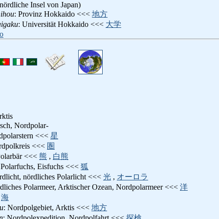
ördliche Insel von Japan)
ihou
: Provinz Hokkaido <<<
地方
aigaku
: Universität Hokkaido <<<
大学
o
ktis
tisch, Nordpolar-
dpolarstern <<<
星
rdpolkreis <<<
圏
Polarbär <<<
熊
,
白熊
 Polarfuchs, Eisfuchs <<<
狐
rdlicht, nördliches Polarlicht <<<
光
,
オーロラ
rdliches Polarmeer, Arktischer Ozean, Nordpolarmeer <<<
洋
<
海
u
: Nordpolgebiet, Arktis <<<
地方
n
: Nordpolexpedition, Nordpolfahrt <<<
探検