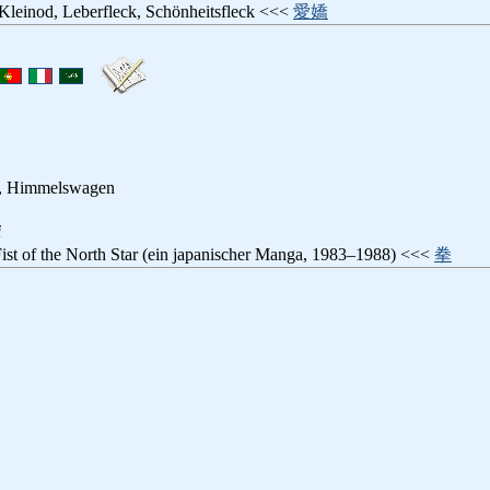
 Kleinod, Leberfleck, Schönheitsfleck <<<
愛嬌
r, Himmelswagen
i
Fist of the North Star (ein japanischer Manga, 1983–1988) <<<
拳