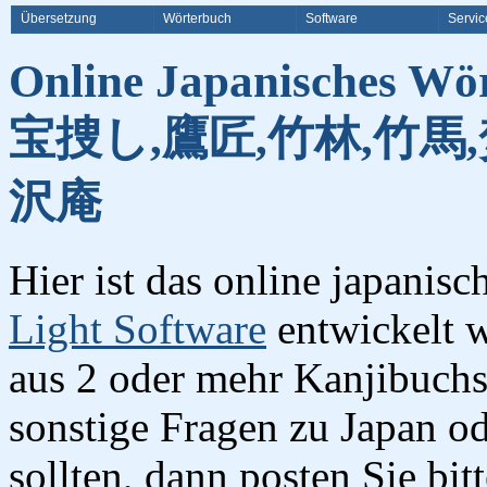
Übersetzung
Wörterbuch
Software
Servic
Online Japanisches Wö
宝捜し,鷹匠,竹林,竹馬,
沢庵
Hier ist das online japanis
Light Software
entwickelt w
aus 2 oder mehr Kanjibuchst
sonstige Fragen zu Japan o
sollten, dann posten Sie bi