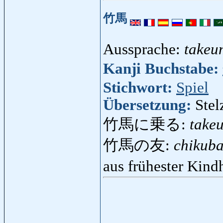
竹馬
Aussprache:
takeu
Kanji Buchstabe:
Stichwort:
Spiel
Übersetzung:
Stel
竹馬に乗る:
take
竹馬の友:
chikub
aus frühester Kind