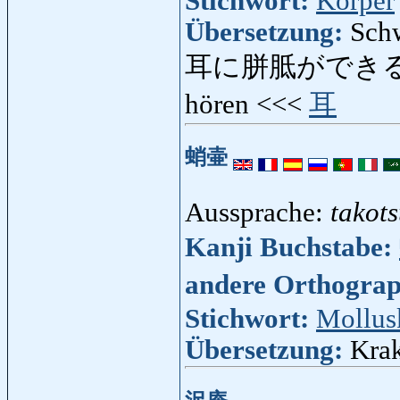
Stichwort:
Körper
Übersetzung:
Schw
耳に胼胝ができる
hören <<<
耳
蛸壷
Aussprache:
takot
Kanji Buchstabe:
andere Orthogra
Stichwort:
Mollus
Übersetzung:
Krak