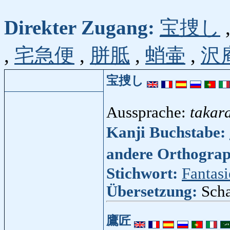
Direkter Zugang:
宝捜し
,
宅急便
,
胼胝
,
蛸壷
,
沢
宝捜し
Aussprache:
takar
Kanji Buchstabe:
andere Orthogra
Stichwort:
Fantasi
Übersetzung:
Sch
鷹匠