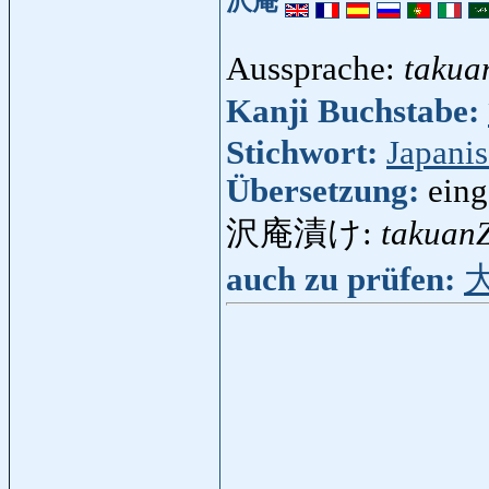
沢庵
Aussprache:
takua
Kanji Buchstabe:
Stichwort:
Japani
Übersetzung:
eing
沢庵漬け:
takuan
auch zu prüfen: