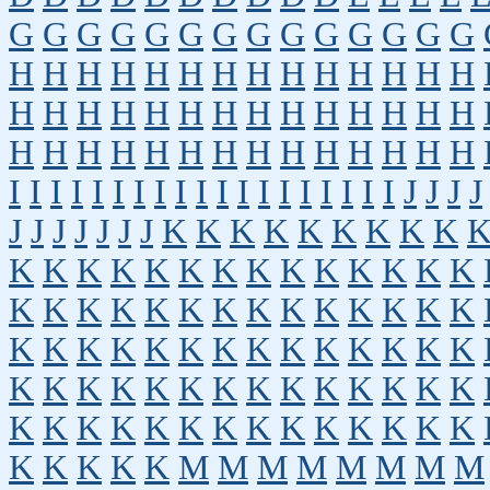
G
G
G
G
G
G
G
G
G
G
G
G
G
G
H
H
H
H
H
H
H
H
H
H
H
H
H
H
H
H
H
H
H
H
H
H
H
H
H
H
H
H
H
H
H
H
H
H
H
H
H
H
H
H
H
H
I
I
I
I
I
I
I
I
I
I
I
I
I
I
I
I
I
I
I
J
J
J
J
J
J
J
J
J
J
J
K
K
K
K
K
K
K
K
K
K
K
K
K
K
K
K
K
K
K
K
K
K
K
K
K
K
K
K
K
K
K
K
K
K
K
K
K
K
K
K
K
K
K
K
K
K
K
K
K
K
K
K
K
K
K
K
K
K
K
K
K
K
K
K
K
K
K
K
K
K
K
K
K
K
K
K
K
K
K
K
K
K
K
K
M
M
M
M
M
M
M
M