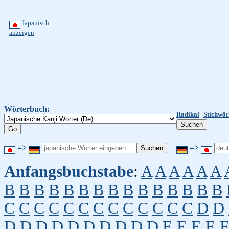
Japanisch
anzeigen
Wörterbuch:
Radikal
Stichwör
=>
=>
Anfangsbuchstabe
:
A
A
A
A
A
A
B
B
B
B
B
B
B
B
B
B
B
B
B
B
B
C
C
C
C
C
C
C
C
C
C
C
C
C
D
D
D
D
D
D
D
D
D
D
D
D
E
E
E
E