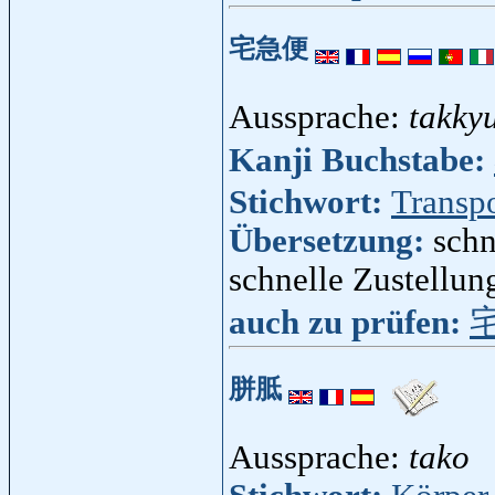
宅急便
Aussprache:
takky
Kanji Buchstabe:
Stichwort:
Transp
Übersetzung:
schn
schnelle Zustellun
auch zu prüfen:
胼胝
Aussprache:
tako