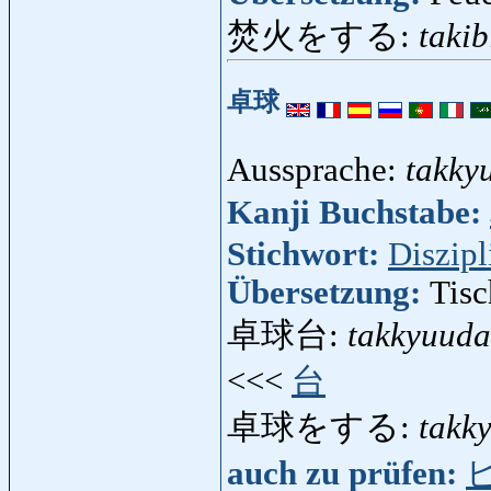
焚火をする:
takib
卓球
Aussprache:
takky
Kanji Buchstabe:
Stichwort:
Diszipl
Übersetzung:
Tisc
卓球台:
takkyuuda
<<<
台
卓球をする:
takk
auch zu prüfen: