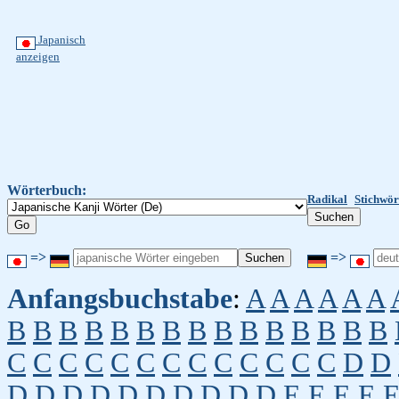
Japanisch
anzeigen
Wörterbuch:
Radikal
Stichwör
=>
=>
Anfangsbuchstabe
:
A
A
A
A
A
A
B
B
B
B
B
B
B
B
B
B
B
B
B
B
B
C
C
C
C
C
C
C
C
C
C
C
C
C
D
D
D
D
D
D
D
D
D
D
D
D
E
E
E
E