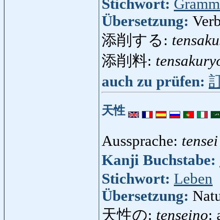
Stichwort:
Gramm
Übersetzung:
Verb
添削する:
tensaku
添削料:
tensakury
auch zu prüfen:
天性
Aussprache:
tensei
Kanji Buchstabe:
Stichwort:
Leben
Übersetzung:
Natu
天性の:
tenseino
: