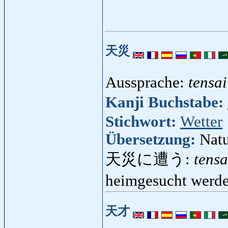
天災
Aussprache:
tensai
Kanji Buchstabe:
Stichwort:
Wetter
Übersetzung:
Natu
天災に遭う:
tensa
heimgesucht werde
天才