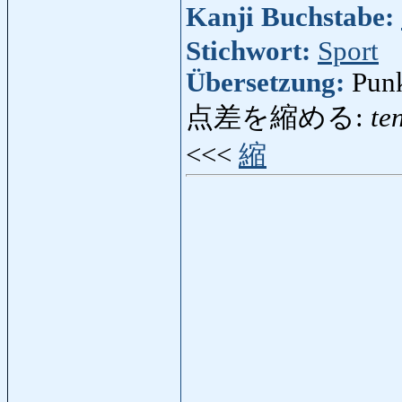
Kanji Buchstabe:
Stichwort:
Sport
Übersetzung:
Pun
点差を縮める:
te
<<<
縮