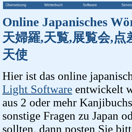
Übersetzung
Wörterbuch
Software
Servic
Online Japanisches Wö
天婦羅,天覧,展覧会,点差
天使
Hier ist das online japanis
Light Software
entwickelt w
aus 2 oder mehr Kanjibuchst
sonstige Fragen zu Japan o
sollten, dann posten Sie bi