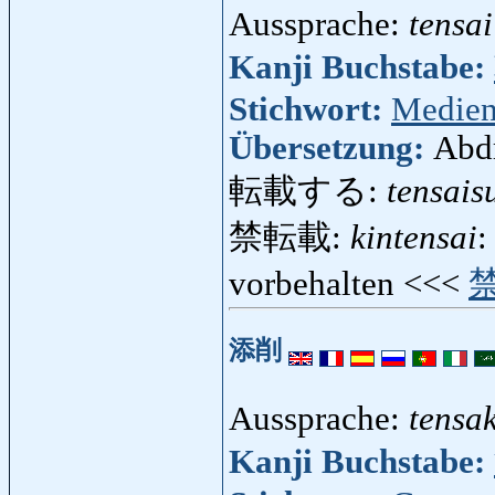
Aussprache:
tensai
Kanji Buchstabe:
Stichwort:
Medie
Übersetzung:
Abd
転載する:
tensais
禁転載:
kintensai
:
vorbehalten <<<
添削
Aussprache:
tensa
Kanji Buchstabe: