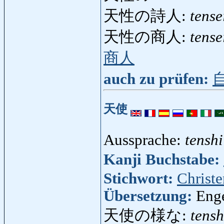
天性の詩人:
tense
天性の商人:
tens
商人
auch zu prüfen:
天使
Aussprache:
tenshi
Kanji Buchstabe:
Stichwort:
Christ
Übersetzung:
Eng
天使の様な:
tens