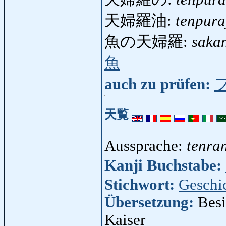
天婦羅油:
tenpura
魚の天婦羅:
saka
魚
auch zu prüfen:
天覧
Aussprache:
tenra
Kanji Buchstabe:
Stichwort:
Geschi
Übersetzung:
Besi
Kaiser