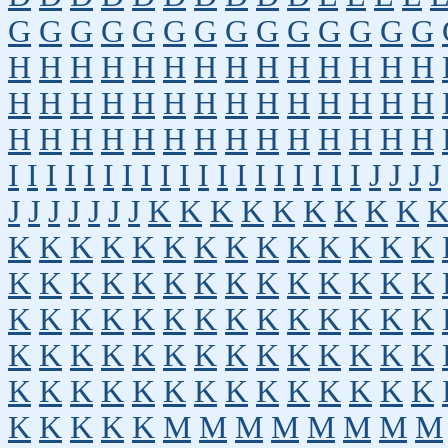
G
G
G
G
G
G
G
G
G
G
G
G
G
G
H
H
H
H
H
H
H
H
H
H
H
H
H
H
H
H
H
H
H
H
H
H
H
H
H
H
H
H
H
H
H
H
H
H
H
H
H
H
H
H
H
H
I
I
I
I
I
I
I
I
I
I
I
I
I
I
I
I
I
I
I
J
J
J
J
J
J
J
J
J
J
J
K
K
K
K
K
K
K
K
K
K
K
K
K
K
K
K
K
K
K
K
K
K
K
K
K
K
K
K
K
K
K
K
K
K
K
K
K
K
K
K
K
K
K
K
K
K
K
K
K
K
K
K
K
K
K
K
K
K
K
K
K
K
K
K
K
K
K
K
K
K
K
K
K
K
K
K
K
K
K
K
K
K
K
K
M
M
M
M
M
M
M
M