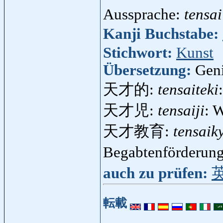
Aussprache:
tensai
Kanji Buchstabe:
Stichwort:
Kunst
Übersetzung:
Geni
天才的:
tensaiteki
天才児:
tensaiji
: 
天才教育:
tensaik
Begabtenförderun
auch zu prüfen:
転載