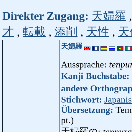
Direkter Zugang:
天婦羅
才
,
転載
,
添削
,
天性
,
天
天婦羅
Aussprache:
tenpu
Kanji Buchstabe:
andere Orthogra
Stichwort:
Japani
Übersetzung:
Temp
pt.)
天婦羅の:
tenpur