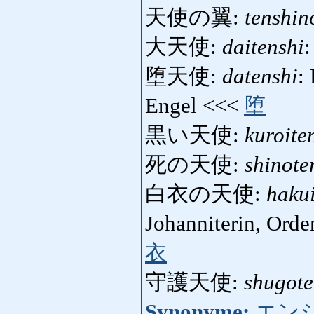
天使の翼:
tenshin
大天使:
daitenshi
:
堕天使:
datenshi
:
Engel <<<
堕
黒い天使:
kuroite
死の天使:
shinote
白衣の天使:
haku
Johanniterin, Ord
衣
守護天使:
shugote
Synonyme:
エン