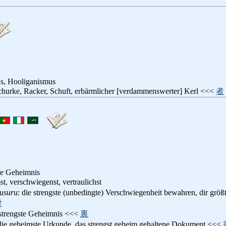
s, Hooliganismus
churke, Racker, Schuft, erbärmlicher [verdammenswerter] Kerl <<<
者
te Geheimnis
st, verschwiegenst, vertraulichst
usuru
: die strengste (unbedingte) Verschwiegenheit bewahren, dir größt
付
 strengste Geheimnis <<<
裏
 die geheimste Urkunde, das strengst geheim gehaltene Dokument <<<