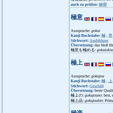
auch zu prüfen:
秘密
極意
Aussprache:
gokui
Kanji Buchstabe:
極
,
意
Stichwort:
Ausbildung
Übersetzung:
das bloß fü
極意を極める:
gokuioki
極上
Aussprache:
gokujou
Kanji Buchstabe:
極
,
上
Stichwort:
Geschäft
Übersetzung:
beste Quali
極上の:
gokujouno
: best,
極上品:
gokujouhin
: Prim