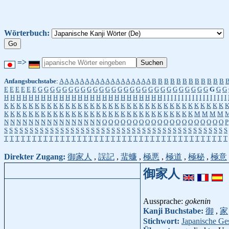
Wörterbuch:
=>
Anfangsbuchstabe
:
A
A
A
A
A
A
A
A
A
A
A
A
A
A
A
A
A
A
B
B
B
B
B
B
B
B
B
B
B
B
E
E
E
E
E
E
G
G
G
G
G
G
G
G
G
G
G
G
G
G
G
G
G
G
G
G
G
G
G
G
G
G
G
G
G
G
G
H
H
H
H
H
H
H
H
H
H
H
H
H
H
H
H
H
H
H
H
H
H
H
H
H
H
I
I
I
I
I
I
I
I
I
I
I
I
I
I
I
I
I
I
K
K
K
K
K
K
K
K
K
K
K
K
K
K
K
K
K
K
K
K
K
K
K
K
K
K
K
K
K
K
K
K
K
K
K
K
K
K
K
K
K
K
K
K
K
K
K
K
K
K
K
K
K
K
K
K
K
K
K
K
K
K
K
K
K
K
K
M
M
M
M
N
N
N
N
N
N
N
N
N
N
N
N
N
N
N
N
O
O
O
O
O
O
O
O
O
O
O
O
O
O
O
O
O
O
O
O
P
S
S
S
S
S
S
S
S
S
S
S
S
S
S
S
S
S
S
S
S
S
S
S
S
S
S
S
S
S
S
S
S
S
S
S
S
S
S
S
S
S
S
S
S
T
T
T
T
T
T
T
T
T
T
T
T
T
T
T
T
T
T
T
T
T
T
T
T
T
T
T
T
T
T
T
T
T
T
T
T
T
T
T
T
Direkter Zugang:
御家人
,
誤記
,
蜚蠊
,
極悪
,
極道
,
極秘
,
極意
御家人
Aussprache:
gokenin
Kanji Buchstabe:
御
,
家
Stichwort:
Japanische Ge