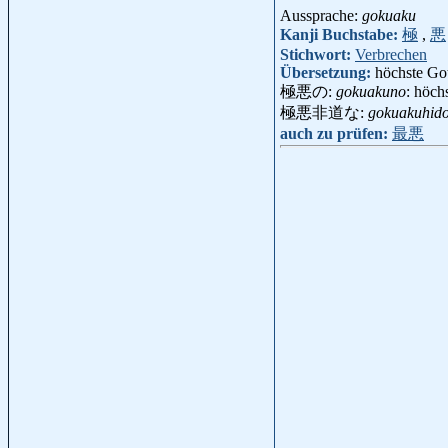
Aussprache:
gokuaku
Kanji Buchstabe:
極
,
悪
Stichwort:
Verbrechen
Übersetzung:
höchste Got
極悪の:
gokuakuno
: höch
極悪非道な:
gokuakuhid
auch zu prüfen:
最悪