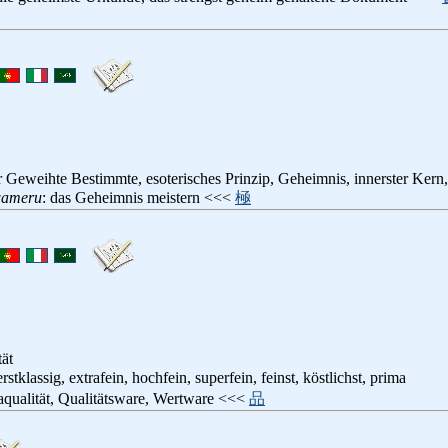
r Geweihte Bestimmte, esoterisches Prinzip, Geheimnis, innerster Kern,
wameru
: das Geheimnis meistern <<<
極
tät
 erstklassig, extrafein, hochfein, superfein, feinst, köstlichst, prima
aqualität, Qualitätsware, Wertware <<<
品