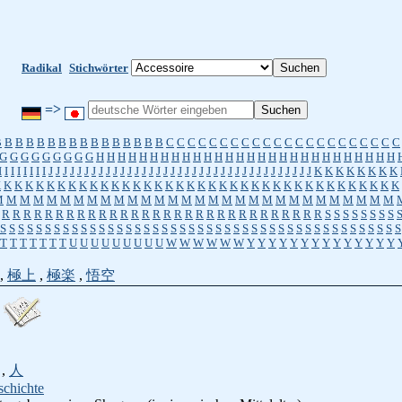
Radikal
Stichwörter
=>
B
B
B
B
B
B
B
B
B
B
B
B
B
B
B
B
C
C
C
C
C
C
C
C
C
C
C
C
C
C
C
C
C
C
C
C
C
C
G
G
G
G
G
G
G
G
G
H
H
H
H
H
H
H
H
H
H
H
H
H
H
H
H
H
H
H
H
H
H
H
H
H
H
H
H
I
I
I
I
I
I
I
I
J
J
J
J
J
J
J
J
J
J
J
J
J
J
J
J
J
J
J
J
J
J
J
J
J
J
J
J
J
J
J
J
J
J
J
J
J
K
K
K
K
K
K
K
K
K
K
K
K
K
K
K
K
K
K
K
K
K
K
K
K
K
K
K
K
K
K
K
K
K
K
K
K
K
K
K
K
K
K
K
K
K
K
M
M
M
M
M
M
M
M
M
M
M
M
M
M
M
M
M
M
M
M
M
M
M
M
M
M
M
M
M
M
R
R
R
R
R
R
R
R
R
R
R
R
R
R
R
R
R
R
R
R
R
R
R
R
R
R
R
R
R
R
S
S
S
S
S
S
S
S
S
S
S
S
S
S
S
S
S
S
S
S
S
S
S
S
S
S
S
S
S
S
S
S
S
S
S
S
S
S
S
S
S
S
S
S
S
S
S
S
S
S
S
S
S
T
T
T
T
T
T
T
U
U
U
U
U
U
U
U
U
W
W
W
W
W
W
Y
Y
Y
Y
Y
Y
Y
Y
Y
Y
Y
Y
Y
Y
,
極上
,
極楽
,
悟空
,
人
schichte