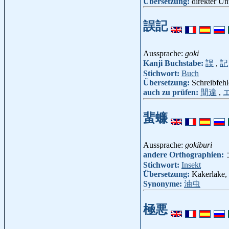
Übersetzung:
direkter Un
誤記
Aussprache:
goki
Kanji Buchstabe:
誤
,
記
Stichwort:
Buch
Übersetzung:
Schreibfehl
auch zu prüfen:
間違
,
蜚蠊
Aussprache:
gokiburi
andere Orthographien:
Stichwort:
Insekt
Übersetzung:
Kakerlake,
Synonyme:
油虫
極悪