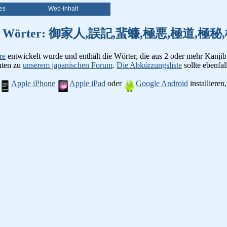
es
Web-Inhalt
on Kanji Wörter: 御家人,誤記,蜚蠊,極悪,極道
re
entwickelt wurde und enthält die Wörter, die aus 2 oder mehr Kanjib
chten zu
unserem japanischen Forum
.
Die Abkürzungsliste
sollte ebenfall
Apple iPhone
Apple iPad
oder
Google Android
installiere