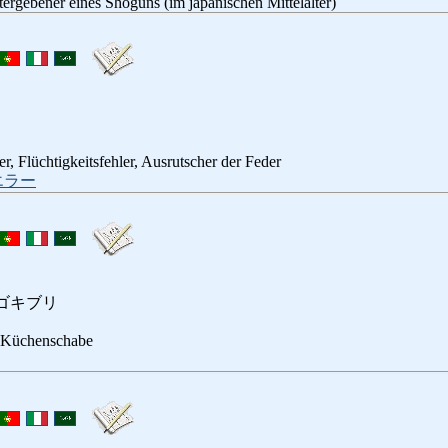
tergebener eines Shoguns (im japanischen Mittelalter)
er, Flüchtigkeitsfehler, Ausrutscher der Feder
エラー
ゴキブリ
 Küchenschabe