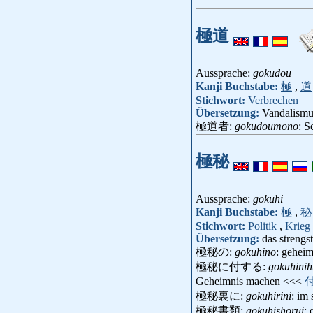
極道
Aussprache:
gokudou
Kanji Buchstabe:
極
,
道
Stichwort:
Verbrechen
Übersetzung:
Vandalismu
極道者:
gokudoumono
: S
極秘
Aussprache:
gokuhi
Kanji Buchstabe:
極
,
秘
Stichwort:
Politik
,
Krieg
Übersetzung:
das strengs
極秘の:
gokuhino
: geheim
極秘に付する:
gokuhinih
Geheimnis machen <<<
極秘裏に:
gokuhirini
: im
極秘書類:
gokuhishorui
: