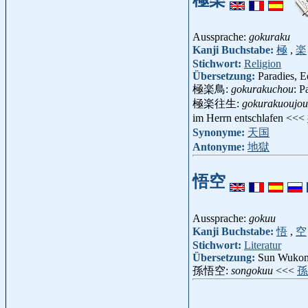
極楽
Aussprache:
gokuraku
Kanji Buchstabe:
極
,
楽
Stichwort:
Religion
Übersetzung:
Paradies, E
極楽鳥:
gokurakuchou
: P
極楽往生:
gokurakuoujou
im Herrn entschlafen <<<
Synonyme:
天国
Antonyme:
地獄
悟空
Aussprache:
gokuu
Kanji Buchstabe:
悟
,
空
Stichwort:
Literatur
Übersetzung:
Sun Wukong
孫悟空:
songokuu
<<<
孫