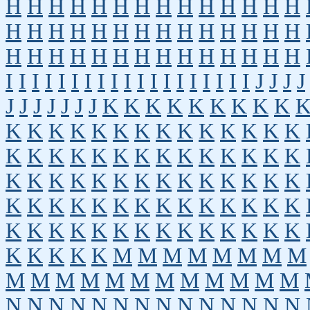
H
H
H
H
H
H
H
H
H
H
H
H
H
H
H
H
H
H
H
H
H
H
H
H
H
H
H
H
H
H
H
H
H
H
H
H
H
H
H
H
H
H
I
I
I
I
I
I
I
I
I
I
I
I
I
I
I
I
I
I
I
J
J
J
J
J
J
J
J
J
J
J
K
K
K
K
K
K
K
K
K
K
K
K
K
K
K
K
K
K
K
K
K
K
K
K
K
K
K
K
K
K
K
K
K
K
K
K
K
K
K
K
K
K
K
K
K
K
K
K
K
K
K
K
K
K
K
K
K
K
K
K
K
K
K
K
K
K
K
K
K
K
K
K
K
K
K
K
K
K
K
K
K
K
K
K
M
M
M
M
M
M
M
M
M
M
M
M
M
M
M
M
M
M
M
M
N
N
N
N
N
N
N
N
N
N
N
N
N
N