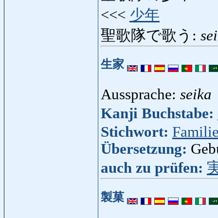
<<<
少年
聖歌隊で歌う:
se
生家
Aussprache:
seika
Kanji Buchstabe:
Stichwort:
Famili
Übersetzung:
Gebu
auch zu prüfen:
製菓