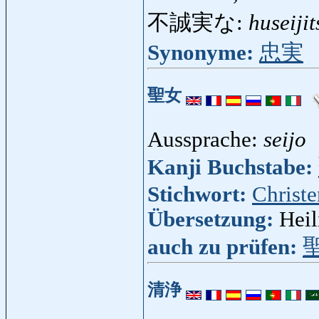
不誠実な:
huseiji
Synonyme:
忠実
聖女
Aussprache:
seijo
Kanji Buchstabe:
Stichwort:
Christ
Übersetzung:
Heil
auch zu prüfen:
清浄