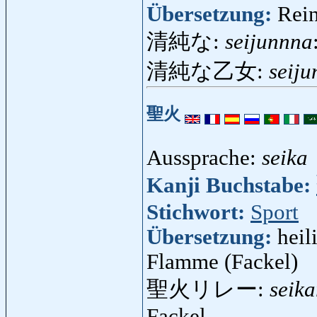
Übersetzung:
Rein
清純な:
seijunnna
清純な乙女:
seij
聖火
Aussprache:
seika
Kanji Buchstabe:
Stichwort:
Sport
Übersetzung:
heil
Flamme (Fackel)
聖火リレー:
seika
Fackel