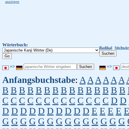
anzeigen
Wörterbuch:
Radikal
Stichwör
=>
=>
Anfangsbuchstabe
:
A
A
A
A
A
A
B
B
B
B
B
B
B
B
B
B
B
B
B
B
B
C
C
C
C
C
C
C
C
C
C
C
C
C
D
D
D
D
D
D
D
D
D
D
D
D
E
E
E
E
G
G
G
G
G
G
G
G
G
G
G
G
G
G