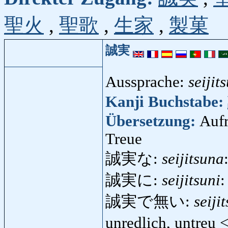
聖火
,
聖歌
,
生家
,
製菓
誠実
Aussprache:
seijit
Kanji Buchstabe:
Übersetzung:
Aufr
Treue
誠実な:
seijitsuna
誠実に:
seijitsuni
:
誠実で無い:
seiji
unredlich, untreu