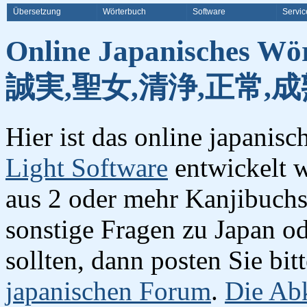
Übersetzung
Wörterbuch
Software
Servic
Online Japanisches Wö
誠実,聖女,清浄,正常,成
Hier ist das online japanis
Light Software
entwickelt w
aus 2 oder mehr Kanjibuchst
sonstige Fragen zu Japan o
sollten, dann posten Sie bi
japanischen Forum
.
Die Abk