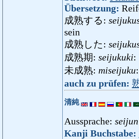
Übersetzung:
Reif
成熟する:
seijuku
sein
成熟した:
seijuku
成熟期:
seijukuki
:
未成熟:
miseijuku
auch zu prüfen:
清純
Aussprache:
seijun
Kanji Buchstabe: