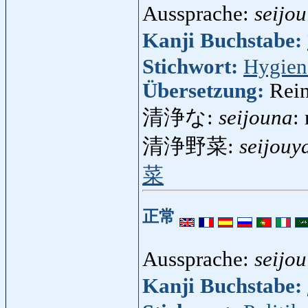
Aussprache:
seijou
Kanji Buchstabe:
Stichwort:
Hygien
Übersetzung:
Rein
清浄な:
seijouna
:
清浄野菜:
seijouy
菜
正常
Aussprache:
seijou
Kanji Buchstabe: