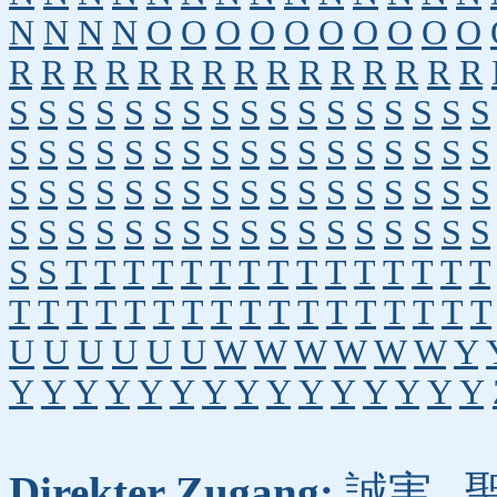
N
N
N
N
O
O
O
O
O
O
O
O
O
O
R
R
R
R
R
R
R
R
R
R
R
R
R
R
R
S
S
S
S
S
S
S
S
S
S
S
S
S
S
S
S
S
S
S
S
S
S
S
S
S
S
S
S
S
S
S
S
S
S
S
S
S
S
S
S
S
S
S
S
S
S
S
S
S
S
S
S
S
S
S
S
S
S
S
S
S
S
S
S
S
S
S
S
S
S
T
T
T
T
T
T
T
T
T
T
T
T
T
T
T
T
T
T
T
T
T
T
T
T
T
T
T
T
T
T
T
T
U
U
U
U
U
U
W
W
W
W
W
W
Y
Y
Y
Y
Y
Y
Y
Y
Y
Y
Y
Y
Y
Y
Y
Y
Direkter Zugang:
誠実
,