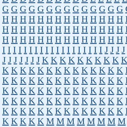
G
G
G
G
G
G
G
G
G
G
G
G
G
G
H
H
H
H
H
H
H
H
H
H
H
H
H
H
H
H
H
H
H
H
H
H
H
H
H
H
H
H
H
H
H
H
H
H
H
H
H
H
H
H
H
H
I
I
I
I
I
I
I
I
I
I
I
I
I
I
I
I
I
I
I
J
J
J
J
J
J
J
J
J
J
J
K
K
K
K
K
K
K
K
K
K
K
K
K
K
K
K
K
K
K
K
K
K
K
K
K
K
K
K
K
K
K
K
K
K
K
K
K
K
K
K
K
K
K
K
K
K
K
K
K
K
K
K
K
K
K
K
K
K
K
K
K
K
K
K
K
K
K
K
K
K
K
K
K
K
K
K
K
K
K
K
K
K
K
K
M
M
M
M
M
M
M
M