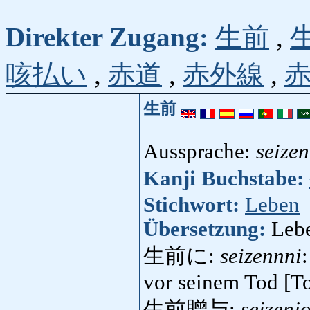
Direkter Zugang:
生前
,
咳払い
,
赤道
,
赤外線
,
生前
Aussprache:
seizen
Kanji Buchstabe:
Stichwort:
Leben
Übersetzung:
Lebe
生前に:
seizennni
vor seinem Tod [T
生前贈与:
seizenj