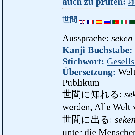
auch zu prüfen:
世間
Aussprache:
seken
Kanji Buchstabe:
Stichwort:
Gesells
Übersetzung:
Welt
Publikum
世間に知れる:
se
werden, Alle Welt
世間に出る:
seke
unter die Mensche