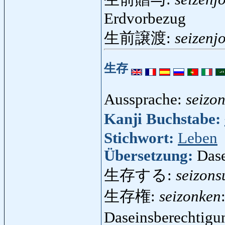
Erdvorbezug
生前譲渡:
seizenj
生存
Aussprache:
seizo
Kanji Buchstabe:
Stichwort:
Leben
Übersetzung:
Dase
生存する:
seizons
生存権:
seizonken
Daseinsberechtig