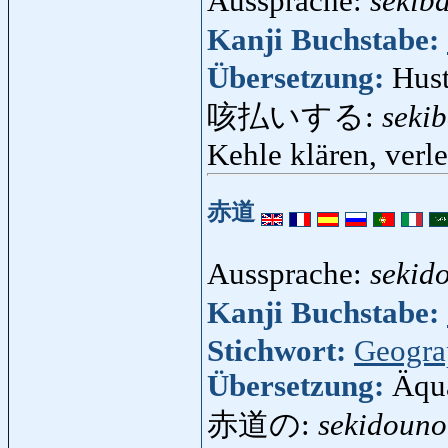
Aussprache:
sekib
Kanji Buchstabe:
Übersetzung:
Hus
咳払いする:
seki
Kehle klären, verl
赤道
Aussprache:
sekid
Kanji Buchstabe:
Stichwort:
Geogra
Übersetzung:
Äqu
赤道の:
sekidouno