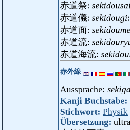
赤道祭:
sekidousa
赤道儀:
sekidougi
赤道面:
sekidoum
赤道流:
sekidoury
赤道海流:
sekidou
赤外線
Aussprache:
sekig
Kanji Buchstabe:
Stichwort:
Physik
Übersetzung:
ultr