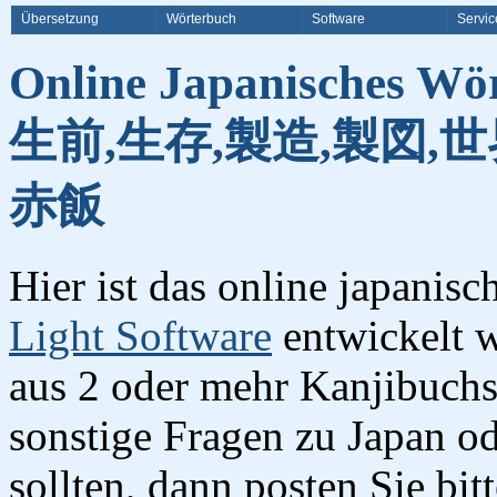
Übersetzung
Wörterbuch
Software
Servic
Online Japanisches Wö
生前,生存,製造,製図,世
赤飯
Hier ist das online japanis
Light Software
entwickelt w
aus 2 oder mehr Kanjibuchst
sonstige Fragen zu Japan o
sollten, dann posten Sie bi