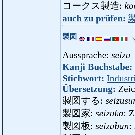
コークス製造:
ko
auch zu prüfen:
製図
Aussprache:
seizu
Kanji Buchstabe:
Stichwort:
Industr
Übersetzung:
Zeic
製図する:
seizusu
製図家:
seizuka
: 
製図板:
seizuban
: