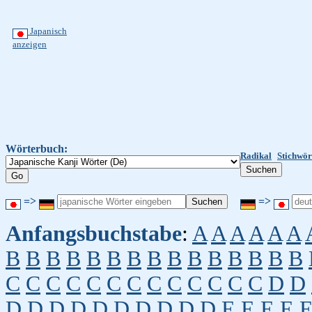
Japanisch
anzeigen
Wörterbuch:
Radikal
Stichwör
=>
=>
Anfangsbuchstabe
:
A
A
A
A
A
A
B
B
B
B
B
B
B
B
B
B
B
B
B
B
B
C
C
C
C
C
C
C
C
C
C
C
C
C
D
D
D
D
D
D
D
D
D
D
D
D
E
E
E
E