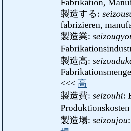
Fabrikation, Manuf
製造する:
seizous
fabrizieren, manufa
製造業:
seizougyo
Fabrikationsindust
製造高:
seizoudak
Fabrikationsmenge
<<<
高
製造費:
seizouhi
: 
Produktionskoste
製造場:
seizoujou