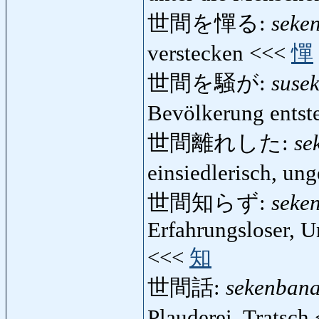
世間を憚る:
seke
verstecken <<<
憚
世間を騒が:
suse
Bevölkerung entst
世間離れした:
se
einsiedlerisch, un
世間知らず:
seke
Erfahrungsloser, U
<<<
知
世間話:
sekenbana
Plauderei, Tratsch