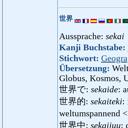
世界
Aussprache:
sekai
Kanji Buchstabe:
Stichwort:
Geogra
Übersetzung:
Welt
Globus, Kosmos, U
世界で:
sekaide
: 
世界的:
sekaiteki
:
weltumspannend 
世界中:
sekaijuu
: