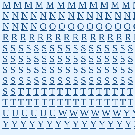
M
M
M
M
M
M
M
M
M
M
M
M
N
N
N
N
N
N
N
N
N
N
N
N
N
N
N
N
N
N
O
O
O
O
O
O
O
O
O
O
R
R
R
R
R
R
R
R
R
R
R
R
R
R
R
S
S
S
S
S
S
S
S
S
S
S
S
S
S
S
S
S
S
S
S
S
S
S
S
S
S
S
S
S
S
S
S
S
S
S
S
S
S
S
S
S
S
S
S
S
S
S
S
S
S
S
S
S
S
S
S
S
S
S
S
S
S
S
S
S
S
S
S
S
S
T
T
T
T
T
T
T
T
T
T
T
T
T
T
T
T
T
T
T
T
T
T
T
T
T
T
T
T
T
T
T
T
U
U
U
U
U
U
W
W
W
W
W
W
Y
Y
Y
Y
Y
Y
Y
Y
Y
Y
Y
Y
Y
Y
Y
Y