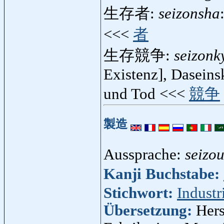
生存者:
seizonsha
<<<
者
生存競争:
seizonk
Existenz], Dasein
und Tod <<<
競争
製造
Aussprache:
seizo
Kanji Buchstabe:
Stichwort:
Industr
Übersetzung:
Hers