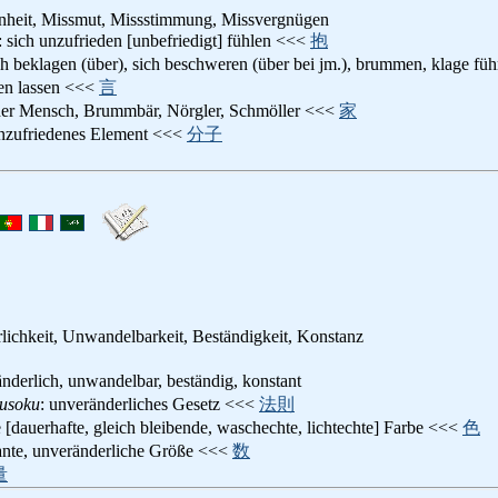
nheit, Missmut, Missstimmung, Missvergnügen
: sich unzufrieden [unbefriedigt] fühlen <<<
抱
ich beklagen (über), sich beschweren (über bei jm.), brummen, klage führ
den lassen <<<
言
cher Mensch, Brummbär, Nörgler, Schmöller <<<
家
unzufriedenes Element <<<
分子
lichkeit, Unwandelbarkeit, Beständigkeit, Konstanz
änderlich, unwandelbar, beständig, konstant
usoku
: unveränderliches Gesetz <<<
法則
te [dauerhafte, gleich bleibende, waschechte, lichtechte] Farbe <<<
色
ante, unveränderliche Größe <<<
数
量