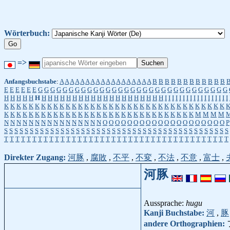
Wörterbuch:
=>
Anfangsbuchstabe
:
A
A
A
A
A
A
A
A
A
A
A
A
A
A
A
A
A
A
B
B
B
B
B
B
B
B
B
B
B
B
E
E
E
E
E
E
G
G
G
G
G
G
G
G
G
G
G
G
G
G
G
G
G
G
G
G
G
G
G
G
G
G
G
G
G
G
G
H
H
H
H
H
H
H
H
H
H
H
H
H
H
H
H
H
H
H
H
H
H
H
H
H
H
I
I
I
I
I
I
I
I
I
I
I
I
I
I
I
I
I
I
K
K
K
K
K
K
K
K
K
K
K
K
K
K
K
K
K
K
K
K
K
K
K
K
K
K
K
K
K
K
K
K
K
K
K
K
K
K
K
K
K
K
K
K
K
K
K
K
K
K
K
K
K
K
K
K
K
K
K
K
K
K
K
K
K
K
K
M
M
M
M
N
N
N
N
N
N
N
N
N
N
N
N
N
N
N
N
O
O
O
O
O
O
O
O
O
O
O
O
O
O
O
O
O
O
O
O
P
S
S
S
S
S
S
S
S
S
S
S
S
S
S
S
S
S
S
S
S
S
S
S
S
S
S
S
S
S
S
S
S
S
S
S
S
S
S
S
S
S
S
S
S
T
T
T
T
T
T
T
T
T
T
T
T
T
T
T
T
T
T
T
T
T
T
T
T
T
T
T
T
T
T
T
T
T
T
T
T
T
T
T
T
Direkter Zugang:
河豚
,
腐敗
,
不平
,
不変
,
不法
,
不意
,
富士
,
河豚
Aussprache:
hugu
Kanji Buchstabe:
河
,
豚
andere Orthographien: