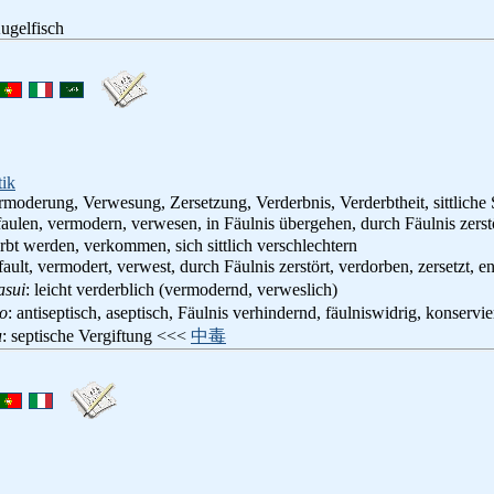
Kugelfisch
tik
rmoderung, Verwesung, Zersetzung, Verderbnis, Verderbtheit, sittliche 
faulen, vermodern, verwesen, in Fäulnis übergehen, durch Fäulnis zerstö
rbt werden, verkommen, sich sittlich verschlechtern
fault, vermodert, verwest, durch Fäulnis zerstört, verdorben, zersetzt, en
asui
: leicht verderblich (vermodernd, verweslich)
o
: antiseptisch, aseptisch, Fäulnis verhindernd, fäulniswidrig, konserv
u
: septische Vergiftung <<<
中毒