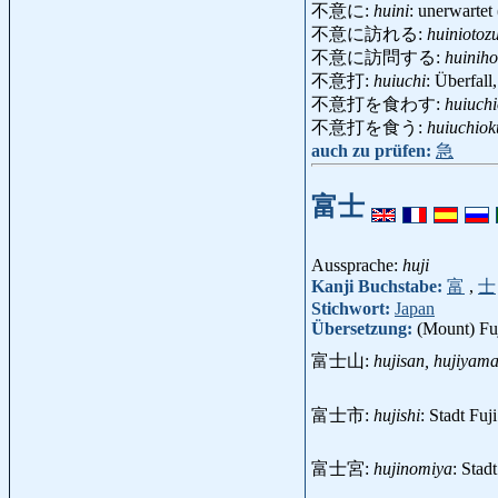
不意に:
huini
: unerwartet
不意に訪れる:
huiniotoz
不意に訪問する:
huinih
不意打:
huiuchi
: Überfal
不意打を食わす:
huiuch
不意打を食う:
huiuchiok
auch zu prüfen:
急
富士
Aussprache:
huji
Kanji Buchstabe:
富
,
士
Stichwort:
Japan
Übersetzung:
(Mount) Fu
富士山:
hujisan, hujiyam
富士市:
hujishi
: Stadt Fu
富士宮:
hujinomiya
: Sta