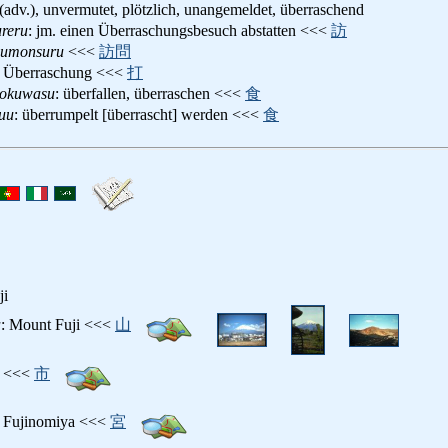
 (adv.), unvermutet, plötzlich, unangemeldet, überraschend
ureru
: jm. einen Überraschungsbesuch abstatten <<<
訪
oumonsuru
<<<
訪問
l, Überraschung <<<
打
iokuwasu
: überfallen, überraschen <<<
食
uu
: überrumpelt [überrascht] werden <<<
食
ji
a
: Mount Fuji <<<
山
ji <<<
市
dt Fujinomiya <<<
宮