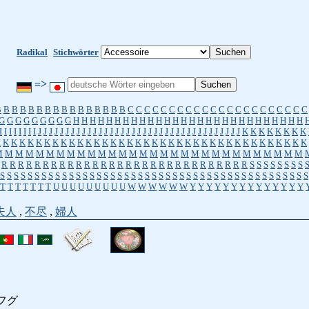
Radikal
Stichwörter
=>
B
B
B
B
B
B
B
B
B
B
B
B
B
B
B
B
C
C
C
C
C
C
C
C
C
C
C
C
C
C
C
C
C
C
C
C
C
C
G
G
G
G
G
G
G
G
G
H
H
H
H
H
H
H
H
H
H
H
H
H
H
H
H
H
H
H
H
H
H
H
H
H
H
H
H
I
I
I
I
I
I
I
I
J
J
J
J
J
J
J
J
J
J
J
J
J
J
J
J
J
J
J
J
J
J
J
J
J
J
J
J
J
J
J
J
J
J
J
J
J
K
K
K
K
K
K
K
K
K
K
K
K
K
K
K
K
K
K
K
K
K
K
K
K
K
K
K
K
K
K
K
K
K
K
K
K
K
K
K
K
K
K
K
K
K
K
M
M
M
M
M
M
M
M
M
M
M
M
M
M
M
M
M
M
M
M
M
M
M
M
M
M
M
M
M
M
R
R
R
R
R
R
R
R
R
R
R
R
R
R
R
R
R
R
R
R
R
R
R
R
R
R
R
R
R
R
S
S
S
S
S
S
S
S
S
S
S
S
S
S
S
S
S
S
S
S
S
S
S
S
S
S
S
S
S
S
S
S
S
S
S
S
S
S
S
S
S
S
S
S
S
S
S
S
S
S
S
S
S
T
T
T
T
T
T
T
U
U
U
U
U
U
U
U
U
W
W
W
W
W
W
Y
Y
Y
Y
Y
Y
Y
Y
Y
Y
Y
Y
Y
Y
夫人
,
不尽
,
婦人
フグ