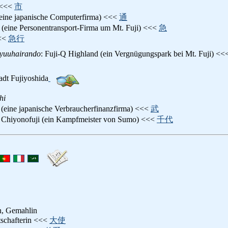
<<<
市
 (eine japanische Computerfirma) <<<
通
u (eine Personentransport-Firma um Mt. Fuji) <<<
急
<<
急行
kyuuhairando
: Fuji-Q Highland (ein Vergnügungspark bei Mt. Fuji) <
tadt Fujiyoshida
hi
i (eine japanische Verbraucherfinanzfirma) <<<
武
: Chiyonofuji (ein Kampfmeister von Sumo) <<<
千代
n, Gemahlin
tschafterin <<<
大使