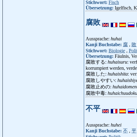
Stichwort:
Fisch
Übersetzung:
Igelfisch, 
腐敗
Aussprache:
huhai
Kanji Buchstabe:
腐
,
敗
Stichwort:
Biologie
,
Poli
Übersetzung:
Fäulnis, Ve
腐敗する:
huhaisuru
: ver
korrumpiert werden, verde
腐敗した:
huhaishita
: ver
腐敗しやすい:
huhaishiy
腐敗止めの:
huhaidomen
腐敗中毒:
huhaichuudok
不平
Aussprache:
huhei
Kanji Buchstabe:
不
,
平
Stichwort:
Politik