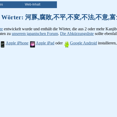
es
Web-Inhalt
on Kanji Wörter: 河豚,腐敗,不平,不変,不法,
re
entwickelt wurde und enthält die Wörter, die aus 2 oder mehr Kanjib
chten zu
unserem japanischen Forum
.
Die Abkürzungsliste
sollte ebenfall
Apple iPhone
Apple iPad
oder
Google Android
installiere