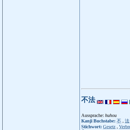
不法
Aussprache:
huhou
Kanji Buchstabe:
不
,
法
Stichwort:
Gesetz
,
Verbr