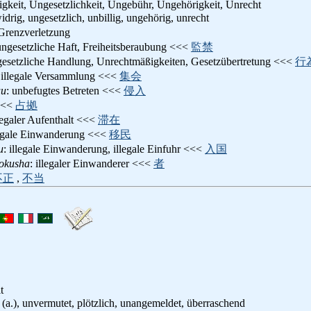
gkeit, Ungesetzlichkeit, Ungebühr, Ungehörigkeit, Unrecht
idrig, ungesetzlich, unbillig, ungehörig, unrecht
 Grenzverletzung
ungesetzliche Haft, Freiheitsberaubung <<<
監禁
gesetzliche Handlung, Unrechtmäßigkeiten, Gesetzübertretung <<<
行
 illegale Versammlung <<<
集会
uu
: unbefugtes Betreten <<<
侵入
<<
占拠
llegaler Aufenthalt <<<
滞在
legale Einwanderung <<<
移民
u
: illegale Einwanderung, illegale Einfuhr <<<
入国
okusha
: illegaler Einwanderer <<<
者
不正
,
不当
t
 (a.), unvermutet, plötzlich, unangemeldet, überraschend