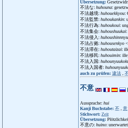
Übersetzung:
Gesetzwidri
不法な:
huhouna
: gesetzw
不法越境:
huhouekkyou
:
不法監禁:
huhoukankin
: 
不法行為:
huhoukoui
: un
不法集会:
huhoushuukai
:
不法侵入:
huhoushinnny
不法占拠:
huhousenkyo
<
不法滞在:
huhoutaizai
: i
不法移民:
huhouimin
: il
不法入国:
huhounyuukok
不法入国者:
huhounyuuk
auch zu prüfen:
違法
,
不意
Aussprache:
hui
Kanji Buchstabe:
不
,
意
Stichwort:
Zeit
Übersetzung:
Plötzlichkei
不意の:
huino
: unerwartet