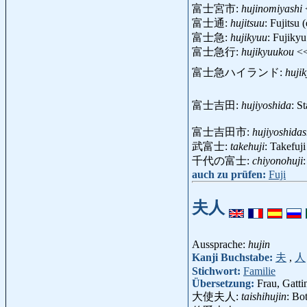
富士宮市:
hujinomiyashi
富士通:
hujitsuu
: Fujitsu
富士急:
hujikyuu
: Fujiky
富士急行:
hujikyuukou
<
富士急ハイランド:
huji
富士吉田:
hujiyoshida
: S
富士吉田市:
hujiyoshidas
武富士:
takehuji
: Takefuj
千代の富士:
chiyonohuji
auch zu prüfen:
Fuji
夫人
Aussprache:
hujin
Kanji Buchstabe:
夫
,
人
Stichwort:
Familie
Übersetzung:
Frau, Gatti
大使夫人:
taishihujin
: Bo