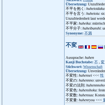
Übersetzung:
Unzufriede
不平を抱く:
huheioidaku
不平を言う:
huheioiu
: s
Unzufriedenheit laut wer
不平家:
huheika
: mürris
不平分子:
huheibunshi
: 
Synonyme:
不満
不変
Aussprache:
huhen
Kanji Buchstabe:
不
,
変
Stichwort:
Wissenschaft
Übersetzung:
Unveränder
不変性:
huhensei
<<<
性
不変の:
huhennno
: unver
不変の法則:
huhennnoho
不変色:
huhenshoku
: fes
不変数:
huhensuu
: Konst
不変量:
huhenryou
<<<