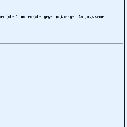
en (über), murren (über gegen jn.), nörgeln (an jm.), seine