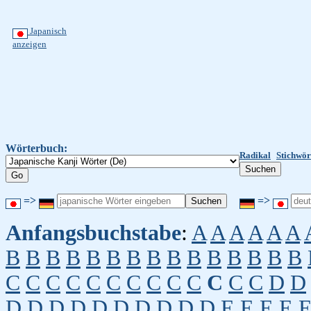
Japanisch
anzeigen
Wörterbuch:
Radikal
Stichwör
=>
=>
Anfangsbuchstabe
:
A
A
A
A
A
A
B
B
B
B
B
B
B
B
B
B
B
B
B
B
B
C
C
C
C
C
C
C
C
C
C
C
C
C
D
D
D
D
D
D
D
D
D
D
D
D
E
E
E
E