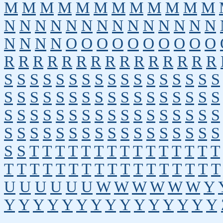
M
M
M
M
M
M
M
M
M
M
M
M
N
N
N
N
N
N
N
N
N
N
N
N
N
N
N
N
N
N
O
O
O
O
O
O
O
O
O
O
R
R
R
R
R
R
R
R
R
R
R
R
R
R
R
S
S
S
S
S
S
S
S
S
S
S
S
S
S
S
S
S
S
S
S
S
S
S
S
S
S
S
S
S
S
S
S
S
S
S
S
S
S
S
S
S
S
S
S
S
S
S
S
S
S
S
S
S
S
S
S
S
S
S
S
S
S
S
S
S
S
S
S
S
S
T
T
T
T
T
T
T
T
T
T
T
T
T
T
T
T
T
T
T
T
T
T
T
T
T
T
T
T
T
T
T
T
U
U
U
U
U
U
W
W
W
W
W
W
Y
Y
Y
Y
Y
Y
Y
Y
Y
Y
Y
Y
Y
Y
Y
Y