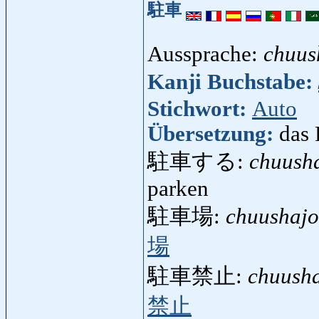
駐車
Aussprache:
chuus
Kanji Buchstabe:
Stichwort:
Auto
Übersetzung:
das 
駐車する:
chuush
parken
駐車場:
chuushaj
場
駐車禁止:
chuusha
禁止