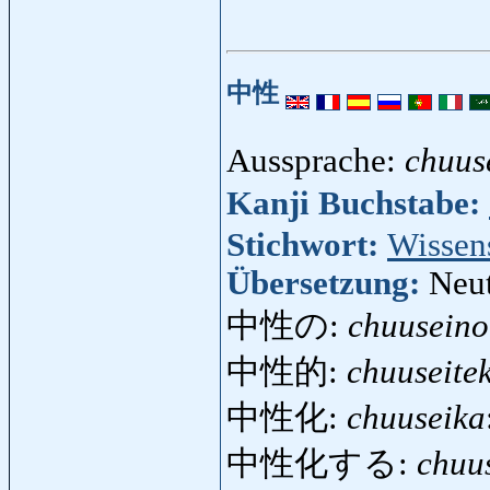
中性
Aussprache:
chuus
Kanji Buchstabe:
Stichwort:
Wissen
Übersetzung:
Neut
中性の:
chuuseino
中性的:
chuuseitek
中性化:
chuuseika
中性化する:
chuu