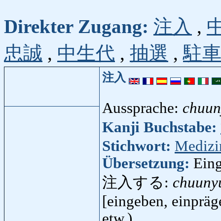
Direkter Zugang:
注入
,
忠誠
,
中生代
,
抽選
,
駐
注入
Aussprache:
chuun
Kanji Buchstabe:
Stichwort:
Medizi
Übersetzung:
Eing
注入する:
chuuny
[eingeben, einpräge
etw.)