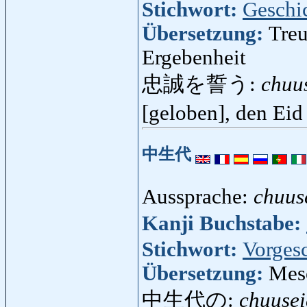
Stichwort:
Geschi
Übersetzung:
Treu
Ergebenheit
忠誠を誓う:
chuu
[geloben], den Eid
中生代
Aussprache:
chuus
Kanji Buchstabe:
Stichwort:
Vorges
Übersetzung:
Mes
中生代の:
chuuse