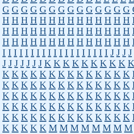
G
G
G
G
G
G
G
G
G
G
G
G
G
G
H
H
H
H
H
H
H
H
H
H
H
H
H
H
H
H
H
H
H
H
H
H
H
H
H
H
H
H
H
H
H
H
H
H
H
H
H
H
H
H
H
H
I
I
I
I
I
I
I
I
I
I
I
I
I
I
I
I
I
I
I
J
J
J
J
J
J
J
J
J
J
J
K
K
K
K
K
K
K
K
K
K
K
K
K
K
K
K
K
K
K
K
K
K
K
K
K
K
K
K
K
K
K
K
K
K
K
K
K
K
K
K
K
K
K
K
K
K
K
K
K
K
K
K
K
K
K
K
K
K
K
K
K
K
K
K
K
K
K
K
K
K
K
K
K
K
K
K
K
K
K
K
K
K
K
K
M
M
M
M
M
M
M
M