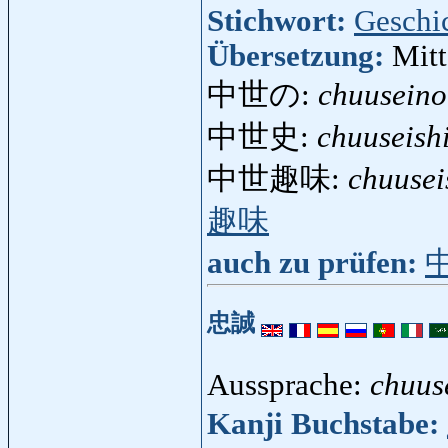
Stichwort:
Geschi
Übersetzung:
Mitt
中世の:
chuuseino
中世史:
chuuseish
中世趣味:
chuuse
趣味
auch zu prüfen:
忠誠
Aussprache:
chuus
Kanji Buchstabe: