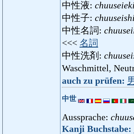
中性液:
chuuseiek
中性子:
chuuseish
中性名詞:
chuusei
<<<
名詞
中性洗剤:
chuusei
Waschmittel, Neut
auch zu prüfen:
中世
Aussprache:
chuus
Kanji Buchstabe: