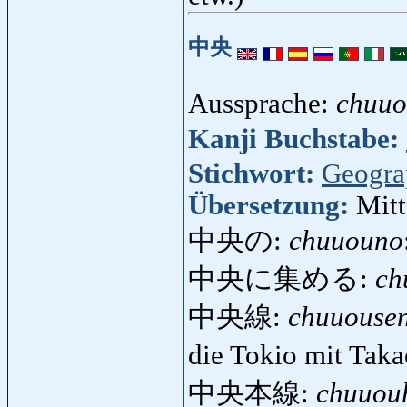
中央
Aussprache:
chuu
Kanji Buchstabe:
Stichwort:
Geogra
Übersetzung:
Mitt
中央の:
chuuouno
中央に集める:
ch
中央線:
chuuouse
die Tokio mit Tak
中央本線:
chuuou