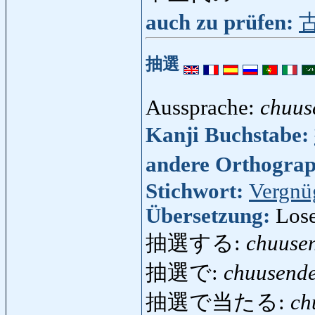
auch zu prüfen:
抽選
Aussprache:
chuus
Kanji Buchstabe:
andere Orthogra
Stichwort:
Vergnü
Übersetzung:
Lose
抽選する:
chuuse
抽選で:
chuusend
抽選で当たる:
ch