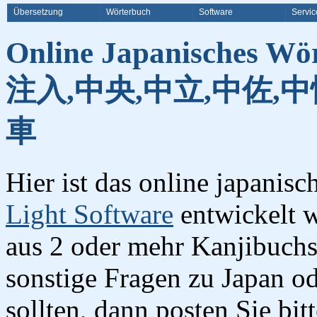
Übersetzung
Wörterbuch
Software
Servic
Online Japanisches Wö
注入,中央,中立,中佐,中
車
Hier ist das online japanis
Light Software
entwickelt w
aus 2 oder mehr Kanjibuchst
sonstige Fragen zu Japan o
sollten, dann posten Sie bi