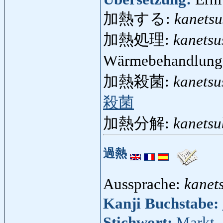
加熱する:
kanetsu
加熱処理:
kanetsu
Wärmebehandlung,
加熱殺菌:
kanetsu
殺菌
加熱分解:
kanetsu
過熱
Aussprache:
kanet
Kanji Buchstabe:
Stichwort:
Markt