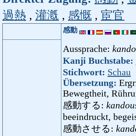
過熱
,
灌漑
,
感慨
,
宦官
感動
Aussprache:
kand
Kanji Buchstabe:
Stichwort:
Schau
Übersetzung:
Ergr
Bewegtheit, Rühru
感動する:
kandou
beeindruckt, begeis
感動させる:
kand