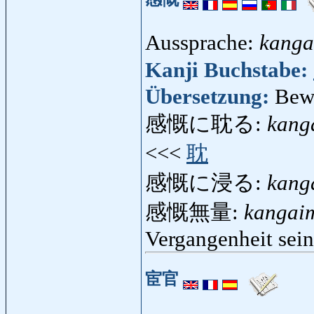
Aussprache:
kanga
Kanji Buchstabe:
Übersetzung:
Bew
感慨に耽る:
kang
<<<
耽
感慨に浸る:
kang
感慨無量:
kangai
Vergangenheit sein
宦官