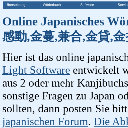
Übersetzung
Wörterbuch
Software
Servic
Online Japanisches Wö
感動,金蔓,兼合,金貸,金
Hier ist das online japanis
Light Software
entwickelt w
aus 2 oder mehr Kanjibuchst
sonstige Fragen zu Japan o
sollten, dann posten Sie bi
japanischen Forum
.
Die Abk