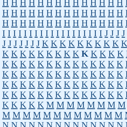
H
H
H
H
H
H
H
H
H
H
H
H
H
H
H
H
H
H
H
H
H
H
H
H
H
H
H
H
H
H
H
H
H
H
H
H
H
H
H
H
H
H
I
I
I
I
I
I
I
I
I
I
I
I
I
I
I
I
I
I
I
J
J
J
J
J
J
J
J
J
J
J
K
K
K
K
K
K
K
K
K
K
K
K
K
K
K
K
K
K
K
K
K
K
K
K
K
K
K
K
K
K
K
K
K
K
K
K
K
K
K
K
K
K
K
K
K
K
K
K
K
K
K
K
K
K
K
K
K
K
K
K
K
K
K
K
K
K
K
K
K
K
K
K
K
K
K
K
K
K
K
K
K
K
K
K
M
M
M
M
M
M
M
M
M
M
M
M
M
M
M
M
M
M
M
M
N
N
N
N
N
N
N
N
N
N
N
N
N
N