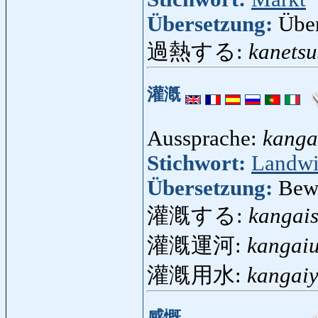
Übersetzung:
Übe
過熱する:
kanetsu
灌漑
Aussprache:
kanga
Stichwort:
Landwi
Übersetzung:
Bewä
灌漑する:
kangai
灌漑運河:
kangai
灌漑用水:
kangaiy
感慨