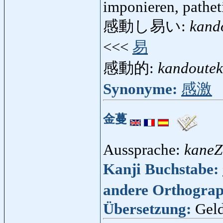
imponieren, pathet
感動し易い:
kand
<<<
易
感動的:
kandoutek
Synonyme:
感激
金蔓
Aussprache:
kaneZ
Kanji Buchstabe:
andere Orthogra
Übersetzung:
Geld