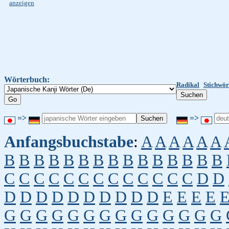
anzeigen
Wörterbuch:
Radikal
Stichwör
=>
=>
Anfangsbuchstabe
:
A
A
A
A
A
A
B
B
B
B
B
B
B
B
B
B
B
B
B
B
B
C
C
C
C
C
C
C
C
C
C
C
C
C
D
D
D
D
D
D
D
D
D
D
D
D
E
E
E
E
G
G
G
G
G
G
G
G
G
G
G
G
G
G