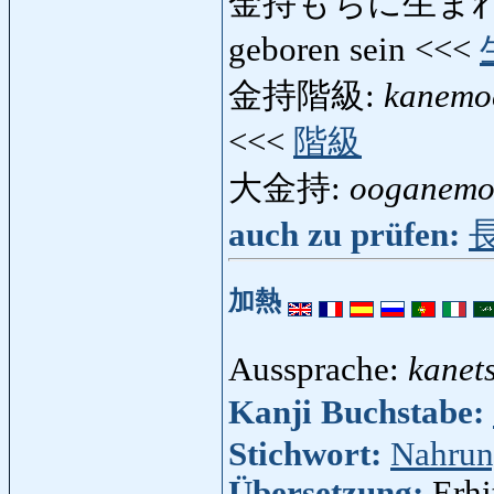
金持もちに生ま
geboren sein <<<
金持階級:
kanemo
<<<
階級
大金持:
ooganemo
auch zu prüfen:
加熱
Aussprache:
kanet
Kanji Buchstabe:
Stichwort:
Nahru
Übersetzung:
Erhi