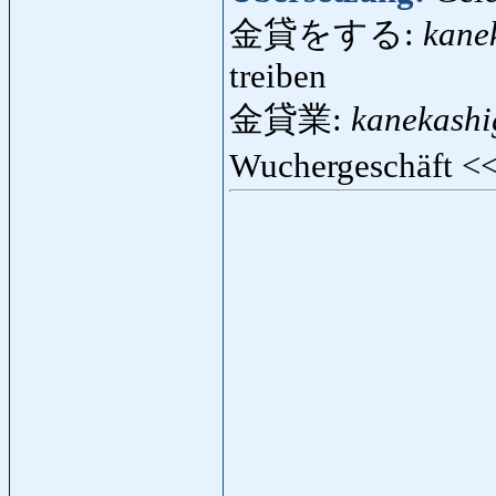
金貸をする:
kane
treiben
金貸業:
kanekashi
Wuchergeschäft <