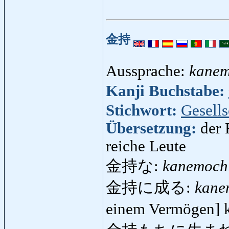
金持
Aussprache:
kanem
Kanji Buchstabe:
Stichwort:
Gesells
Übersetzung:
der 
reiche Leute
金持な:
kanemoch
金持に成る:
kane
einem Vermögen] 