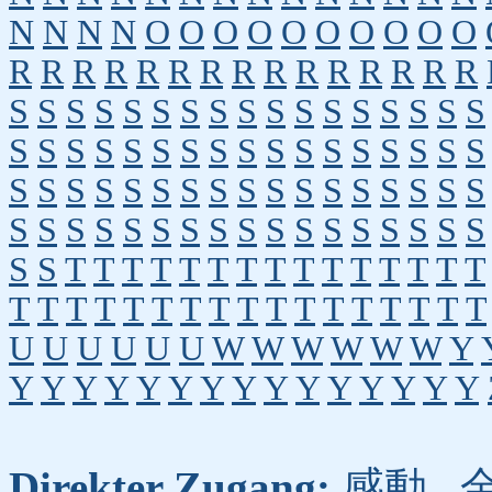
N
N
N
N
O
O
O
O
O
O
O
O
O
O
R
R
R
R
R
R
R
R
R
R
R
R
R
R
R
S
S
S
S
S
S
S
S
S
S
S
S
S
S
S
S
S
S
S
S
S
S
S
S
S
S
S
S
S
S
S
S
S
S
S
S
S
S
S
S
S
S
S
S
S
S
S
S
S
S
S
S
S
S
S
S
S
S
S
S
S
S
S
S
S
S
S
S
S
S
T
T
T
T
T
T
T
T
T
T
T
T
T
T
T
T
T
T
T
T
T
T
T
T
T
T
T
T
T
T
T
T
U
U
U
U
U
U
W
W
W
W
W
W
Y
Y
Y
Y
Y
Y
Y
Y
Y
Y
Y
Y
Y
Y
Y
Y
Direkter Zugang:
感動
,