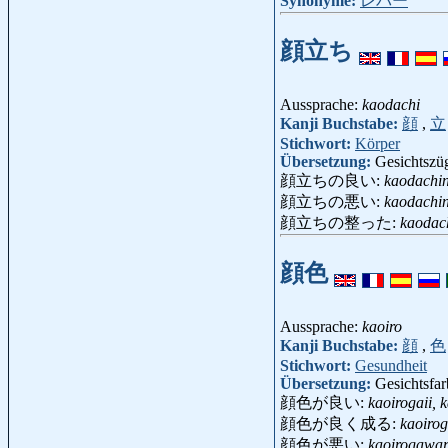
Synonyme:
レバー
顔立ち
Aussprache:
kaodachi
Kanji Buchstabe:
顔
,
立
Stichwort:
Körper
Übersetzung:
Gesichtszü
顔立ちの良い:
kaodachin
顔立ちの悪い:
kaodachi
顔立ちの整った:
kaodach
顔色
Aussprache:
kaoiro
Kanji Buchstabe:
顔
,
色
Stichwort:
Gesundheit
Übersetzung:
Gesichtsfar
顔色が良い:
kaoirogaii, 
顔色が良く成る:
kaoiro
顔色が悪い:
kaoirogawar