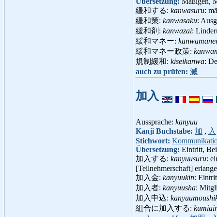
Übersetzung:
Mäßigen, M
緩和する:
kanwasuru
: mä
緩和策:
kanwasaku
: Aus
緩和剤:
kanwazai
: Linde
緩和マネー:
kanwamane
緩和マネー政策:
kanwam
規制緩和:
kiseikanwa
: D
auch zu prüfen:
減
加入
Aussprache:
kanyuu
Kanji Buchstabe:
加
,
入
Stichwort:
Kommunikati
Übersetzung:
Eintritt, B
加入する:
kanyuusuru
: e
[Teilnehmerschaft] erlang
加入金:
kanyuukin
: Eintr
加入者:
kanyuusha
: Mitg
加入申込:
kanyuumoushi
組合に加入する:
kumiai