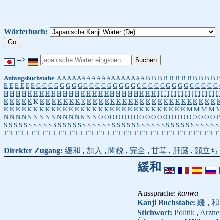
Wörterbuch:
=>
Anfangsbuchstabe
:
A
A
A
A
A
A
A
A
A
A
A
A
A
A
A
A
A
A
B
B
B
B
B
B
B
B
B
B
B
B
E
E
E
E
E
E
G
G
G
G
G
G
G
G
G
G
G
G
G
G
G
G
G
G
G
G
G
G
G
G
G
G
G
G
G
G
G
H
H
H
H
H
H
H
H
H
H
H
H
H
H
H
H
H
H
H
H
H
H
H
H
H
H
I
I
I
I
I
I
I
I
I
I
I
I
I
I
I
I
I
I
K
K
K
K
K
K
K
K
K
K
K
K
K
K
K
K
K
K
K
K
K
K
K
K
K
K
K
K
K
K
K
K
K
K
K
K
K
K
K
K
K
K
K
K
K
K
K
K
K
K
K
K
K
K
K
K
K
K
K
K
K
K
K
K
K
K
K
M
M
M
M
N
N
N
N
N
N
N
N
N
N
N
N
N
N
N
N
O
O
O
O
O
O
O
O
O
O
O
O
O
O
O
O
O
O
O
O
P
S
S
S
S
S
S
S
S
S
S
S
S
S
S
S
S
S
S
S
S
S
S
S
S
S
S
S
S
S
S
S
S
S
S
S
S
S
S
S
S
S
S
S
S
T
T
T
T
T
T
T
T
T
T
T
T
T
T
T
T
T
T
T
T
T
T
T
T
T
T
T
T
T
T
T
T
T
T
T
T
T
T
T
T
Direkter Zugang:
緩和
,
加入
,
関税
,
完全
,
甘草
,
肝臓
,
顔立ち
緩和
Aussprache:
kanwa
Kanji Buchstabe:
緩
,
和
Stichwort:
Politik
,
Arzne