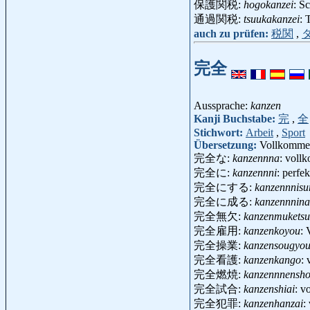
保護関税:
hogokanzei
: S
通過関税:
tsuukakanzei
: 
auch zu prüfen:
税関
,
完全
Aussprache:
kanzen
Kanji Buchstabe:
完
,
全
Stichwort:
Arbeit
,
Sport
Übersetzung:
Vollkommenh
完全な:
kanzennna
: vollk
完全に:
kanzennni
: perfek
完全にする:
kanzennnisu
完全に成る:
kanzennnina
完全無欠:
kanzenmuketsu
完全雇用:
kanzenkoyou
: 
完全操業:
kanzensougyo
完全看護:
kanzenkango
:
完全燃焼:
kanzennnensh
完全試合:
kanzenshiai
: v
完全犯罪:
kanzenhanzai
: