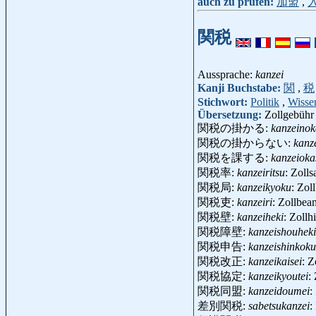
auch zu prüfen:
加盟
,
関税
Aussprache:
kanzei
Kanji Buchstabe:
関
,
税
Stichwort:
Politik
,
Wisse
Übersetzung:
Zollgebühr
関税の掛かる:
kanzeino
関税の掛からない:
kanz
関税を課する:
kanzeioka
関税率:
kanzeiritsu
: Zoll
関税局:
kanzeikyoku
: Zol
関税吏:
kanzeiri
: Zollbe
関税壁:
kanzeiheki
: Zoll
関税障壁:
kanzeishouheki
関税申告:
kanzeishinkoku
関税改正:
kanzeikaisei
: 
関税協定:
kanzeikyoutei
:
関税同盟:
kanzeidoumei
:
差別関税:
sabetsukanzei
: