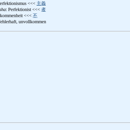
Perfektionismus <<<
主義
sha
: Perfektionist <<<
者
llkommenheit <<<
不
 fehlerhaft, unvollkommen