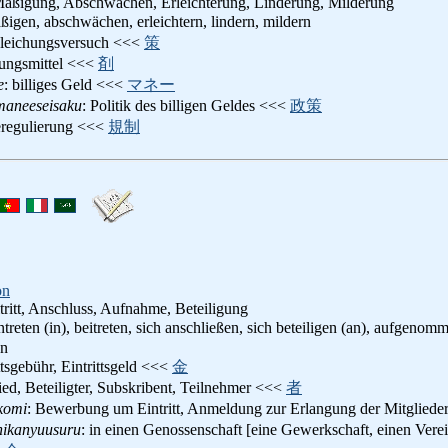
äßigung, Abschwächen, Erleichterung, Linderung, Milderung
ßigen, abschwächen, erleichtern, lindern, mildern
gleichungsversuch <<<
策
rungsmittel <<<
剤
e
: billiges Geld <<<
マネー
aneeseisaku
: Politik des billigen Geldes <<<
政策
eregulierung <<<
規制
on
eitritt, Anschluss, Aufnahme, Beteiligung
intreten (in), beitreten, sich anschließen, sich beteiligen (an), aufgen
en
ittsgebühr, Eintrittsgeld <<<
金
lied, Beteiligter, Subskribent, Teilnehmer <<<
者
komi
: Bewerbung um Eintritt, Anmeldung zur Erlangung der Mitgliede
nikanyuusuru
: in einen Genossenschaft [eine Gewerkschaft, einen Vere