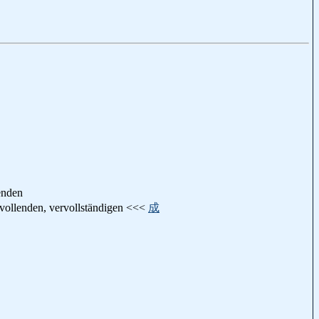
enden
 vollenden, vervollständigen <<<
成