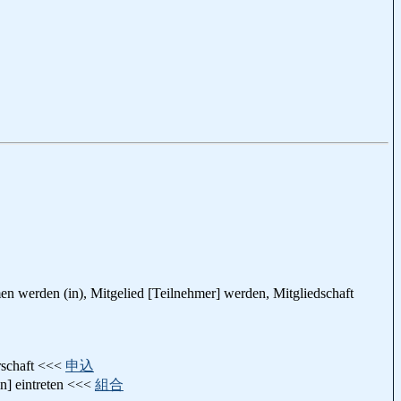
ommen werden (in), Mitgelied [Teilnehmer] werden, Mitgliedschaft
rschaft <<<
申込
in] eintreten <<<
組合