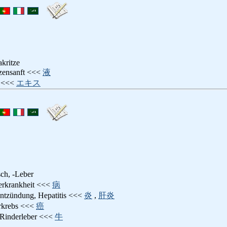
kritze
tzensanft <<<
液
<<<
エキス
sch, -Leber
erkrankheit <<<
病
entzündung, Hepatitis <<<
炎
,
肝炎
rkrebs <<<
癌
 Rinderleber <<<
牛