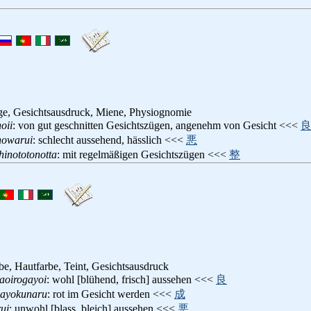
ge, Gesichtsausdruck, Miene, Physiognomie
oii
: von gut geschnitten Gesichtszügen, angenehm von Gesicht <<<
nowarui
: schlecht aussehend, hässlich <<<
悪
inototonotta
: mit regelmäßigen Gesichtszügen <<<
整
be, Hautfarbe, Teint, Gesichtsausdruck
kaoirogayoi
: wohl [blühend, frisch] aussehen <<<
良
gayokunaru
: rot im Gesicht werden <<<
成
ui
: unwohl [blass, bleich] aussehen <<<
悪