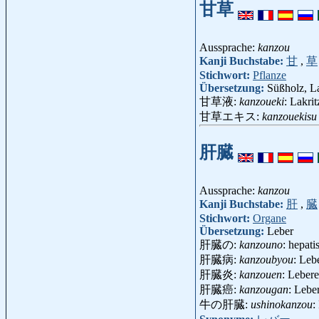
甘草
Aussprache:
kanzou
Kanji Buchstabe:
甘
,
草
Stichwort:
Pflanze
Übersetzung:
Süßholz, La
甘草液:
kanzoueki
: Lakri
甘草エキス:
kanzouekisu
肝臓
Aussprache:
kanzou
Kanji Buchstabe:
肝
,
臓
Stichwort:
Organe
Übersetzung:
Leber
肝臓の:
kanzouno
: hepati
肝臓病:
kanzoubyou
: Leb
肝臓炎:
kanzouen
: Leber
肝臓癌:
kanzougan
: Lebe
牛の肝臓:
ushinokanzou
: