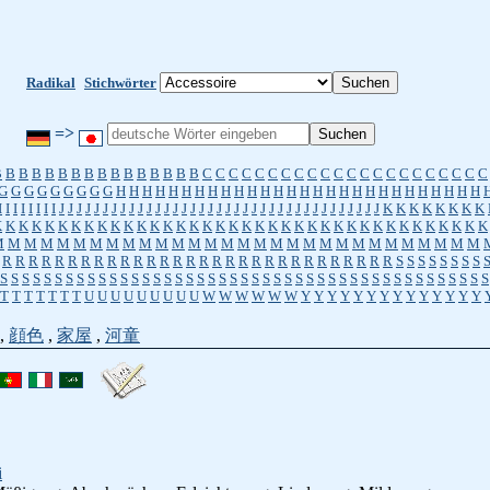
Radikal
Stichwörter
=>
B
B
B
B
B
B
B
B
B
B
B
B
B
B
B
B
C
C
C
C
C
C
C
C
C
C
C
C
C
C
C
C
C
C
C
C
C
C
G
G
G
G
G
G
G
G
G
H
H
H
H
H
H
H
H
H
H
H
H
H
H
H
H
H
H
H
H
H
H
H
H
H
H
H
H
I
I
I
I
I
I
I
I
J
J
J
J
J
J
J
J
J
J
J
J
J
J
J
J
J
J
J
J
J
J
J
J
J
J
J
J
J
J
J
J
J
J
J
J
J
K
K
K
K
K
K
K
K
K
K
K
K
K
K
K
K
K
K
K
K
K
K
K
K
K
K
K
K
K
K
K
K
K
K
K
K
K
K
K
K
K
K
K
K
K
K
M
M
M
M
M
M
M
M
M
M
M
M
M
M
M
M
M
M
M
M
M
M
M
M
M
M
M
M
M
M
R
R
R
R
R
R
R
R
R
R
R
R
R
R
R
R
R
R
R
R
R
R
R
R
R
R
R
R
R
R
S
S
S
S
S
S
S
S
S
S
S
S
S
S
S
S
S
S
S
S
S
S
S
S
S
S
S
S
S
S
S
S
S
S
S
S
S
S
S
S
S
S
S
S
S
S
S
S
S
S
S
S
S
T
T
T
T
T
T
T
U
U
U
U
U
U
U
U
U
W
W
W
W
W
W
Y
Y
Y
Y
Y
Y
Y
Y
Y
Y
Y
Y
Y
Y
,
顔色
,
家屋
,
河童
i