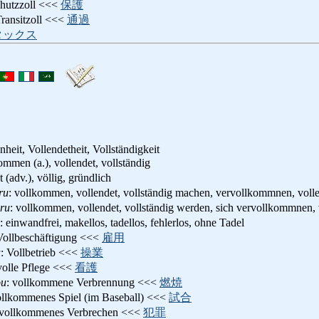
chutzzoll <<<
保護
Transitzoll <<<
通過
タックス
eit, Vollendetheit, Vollständigkeit
ommen (a.), vollendet, vollständig
t (adv.), völlig, gründlich
ru
: vollkommen, vollendet, vollständig machen, vervollkommnen, voll
ru
: vollkommen, vollendet, vollständig werden, sich vervollkommnen,
: einwandfrei, makellos, tadellos, fehlerlos, ohne Tadel
Vollbeschäftigung <<<
雇用
u
: Vollbetrieb <<<
操業
 volle Pflege <<<
看護
ou
: vollkommene Verbrennung <<<
燃焼
ollkommenes Spiel (im Baseball) <<<
試合
 vollkommenes Verbrechen <<<
犯罪