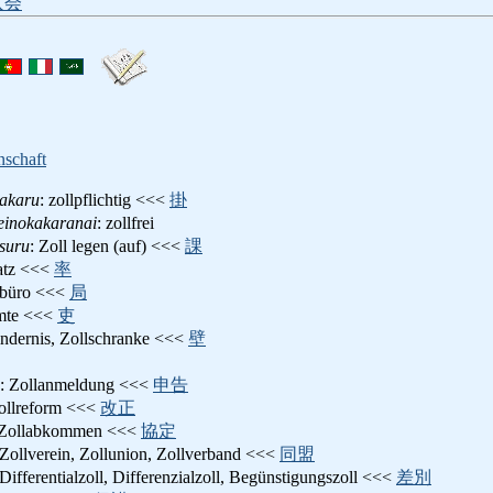
入会
nschaft
kakaru
: zollpflichtig <<<
掛
einokakaranai
: zollfrei
suru
: Zoll legen (auf) <<<
課
satz <<<
率
lbüro <<<
局
amte <<<
吏
hindernis, Zollschranke <<<
壁
: Zollanmeldung <<<
申告
Zollreform <<<
改正
 Zollabkommen <<<
協定
 Zollverein, Zollunion, Zollverband <<<
同盟
 Differentialzoll, Differenzialzoll, Begünstigungszoll <<<
差別