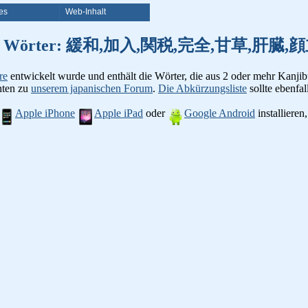
es
Web-Inhalt
on Kanji Wörter: 緩和,加入,関税,完全,甘草,
re
entwickelt wurde und enthält die Wörter, die aus 2 oder mehr Kanjib
chten zu
unserem japanischen Forum
.
Die Abkürzungsliste
sollte ebenfall
Apple iPhone
Apple iPad
oder
Google Android
installiere