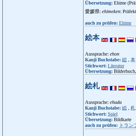
Übersetzung:
Ehime (Prä
愛媛県:
ehimeken
: Präfe
auch zu prüfen:
Ehime
絵本
Aussprache:
ehon
Kanji Buchstabe:
絵
,
本
Stichwort:
Literatur
Übersetzung:
Bilderbuch,
絵札
Aussprache:
ehuda
Kanji Buchstabe:
絵
,
札
Stichwort:
Spiel
Übersetzung:
Bildkarte
auch zu prüfen:
トラン