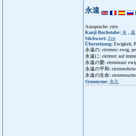
永遠
Aussprache:
eien
Kanji Buchstabe:
永
,
遠
Stichwort:
Zeit
Übersetzung:
Ewigkeit, P
永遠の:
eiennno
: ewig, pe
永遠に:
eiennni
: auf imme
永遠の愛:
eiennnoai
: ew
永遠の平和:
eiennnohei
永遠の生命:
eiennnoseim
Synonyme:
永久