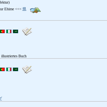
fektur)
ktur Ehime <<<
県
 illustriertes Buch
プ