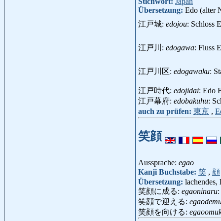
Stichwort:
Japan
Übersetzung:
Edo (alter
江戸城:
edojou
: Schloss
江戸川:
edogawa
: Fluss
江戸川区:
edogawaku
: S
江戸時代:
edojidai
: Edo 
江戸幕府:
edobakuhu
: S
auch zu prüfen:
東京
,
E
笑顔
Aussprache:
egao
Kanji Buchstabe:
笑
,
顔
Übersetzung:
lachendes, 
笑顔に成る:
egaoninaru
:
笑顔で迎える:
egaodemu
笑顔を向ける:
egaoomuk