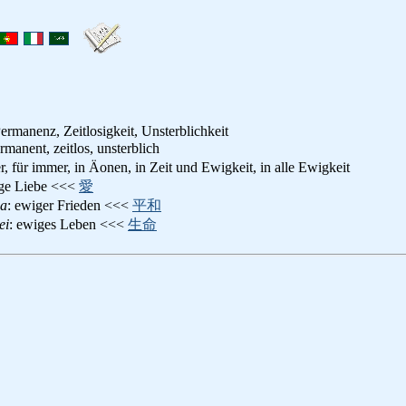
ermanenz, Zeitlosigkeit, Unsterblichkeit
rmanent, zeitlos, unsterblich
r, für immer, in Äonen, in Zeit und Ewigkeit, in alle Ewigkeit
ige Liebe <<<
愛
wa
: ewiger Frieden <<<
平和
ei
: ewiges Leben <<<
生命