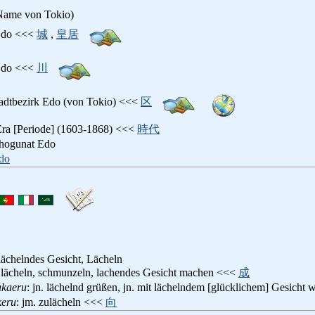
 Name von Tokio)
 Edo <<<
城
,
皇居
 Edo <<<
川
tadtbezirk Edo (von Tokio) <<<
区
Era [Periode] (1603-1868) <<<
時代
chogunat Edo
do
lächelndes Gesicht, Lächeln
 lächeln, schmunzeln, lachendes Gesicht machen <<<
成
kaeru
: jn. lächelnd grüßen, jn. mit lächelndem [glücklichem] Gesich
eru
: jm. zulächeln <<<
向