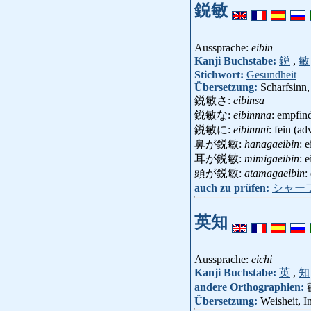
鋭敏
Aussprache:
eibin
Kanji Buchstabe:
鋭
,
敏
Stichwort:
Gesundheit
Übersetzung:
Scharfsinn,
鋭敏さ:
eibinsa
鋭敏な:
eibinnna
: empfind
鋭敏に:
eibinnni
: fein (ad
鼻が鋭敏:
hanagaeibin
: 
耳が鋭敏:
mimigaeibin
: 
頭が鋭敏:
atamagaeibin
:
auch zu prüfen:
シャー
英知
Aussprache:
eichi
Kanji Buchstabe:
英
,
知
andere Orthographien:
Übersetzung:
Weisheit, I