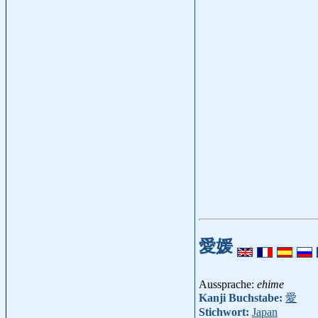
愛媛
Aussprache:
ehime
Kanji Buchstabe:
愛
Stichwort:
Japan