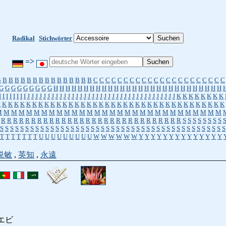
Radikal
Stichwörter
=>
B
B
B
B
B
B
B
B
B
B
B
B
B
B
B
B
C
C
C
C
C
C
C
C
C
C
C
C
C
C
C
C
C
C
C
C
C
C
G
G
G
G
G
G
G
G
G
H
H
H
H
H
H
H
H
H
H
H
H
H
H
H
H
H
H
H
H
H
H
H
H
H
H
H
H
I
I
I
I
I
I
I
I
J
J
J
J
J
J
J
J
J
J
J
J
J
J
J
J
J
J
J
J
J
J
J
J
J
J
J
J
J
J
J
J
J
J
J
J
J
K
K
K
K
K
K
K
K
K
K
K
K
K
K
K
K
K
K
K
K
K
K
K
K
K
K
K
K
K
K
K
K
K
K
K
K
K
K
K
K
K
K
K
K
K
K
M
M
M
M
M
M
M
M
M
M
M
M
M
M
M
M
M
M
M
M
M
M
M
M
M
M
M
M
M
M
R
R
R
R
R
R
R
R
R
R
R
R
R
R
R
R
R
R
R
R
R
R
R
R
R
R
R
R
R
R
S
S
S
S
S
S
S
S
S
S
S
S
S
S
S
S
S
S
S
S
S
S
S
S
S
S
S
S
S
S
S
S
S
S
S
S
S
S
S
S
S
S
S
S
S
S
S
S
S
S
S
S
S
T
T
T
T
T
T
T
U
U
U
U
U
U
U
U
U
W
W
W
W
W
W
Y
Y
Y
Y
Y
Y
Y
Y
Y
Y
Y
Y
Y
Y
鋭敏
,
英知
,
永遠
エビ