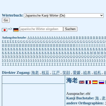
Wörterbuch:
=>
Anfangsbuchstabe
:
A
A
A
A
A
A
A
A
A
A
A
A
A
A
A
A
A
A
B
B
B
B
B
B
B
B
B
B
B
B
E
E
E
E
E
E
G
G
G
G
G
G
G
G
G
G
G
G
G
G
G
G
G
G
G
G
G
G
G
G
G
G
G
G
G
G
G
H
H
H
H
H
H
H
H
H
H
H
H
H
H
H
H
H
H
H
H
H
H
H
H
H
H
I
I
I
I
I
I
I
I
I
I
I
I
I
I
I
I
I
I
K
K
K
K
K
K
K
K
K
K
K
K
K
K
K
K
K
K
K
K
K
K
K
K
K
K
K
K
K
K
K
K
K
K
K
K
K
K
K
K
K
K
K
K
K
K
K
K
K
K
K
K
K
K
K
K
K
K
K
K
K
K
K
K
K
K
K
M
M
M
M
N
N
N
N
N
N
N
N
N
N
N
N
N
N
N
N
O
O
O
O
O
O
O
O
O
O
O
O
O
O
O
O
O
O
O
O
P
S
S
S
S
S
S
S
S
S
S
S
S
S
S
S
S
S
S
S
S
S
S
S
S
S
S
S
S
S
S
S
S
S
S
S
S
S
S
S
S
S
S
S
S
T
T
T
T
T
T
T
T
T
T
T
T
T
T
T
T
T
T
T
T
T
T
T
T
T
T
T
T
T
T
T
T
T
T
T
T
T
T
T
T
Direkter Zugang:
海老
,
枝豆
,
江戸
,
笑顔
,
愛媛
,
絵本
,
絵札
,
海老
Aussprache:
ebi
Kanji Buchstabe:
海
,
老
andere Orthographien: