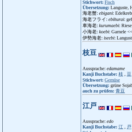
Stichwort:
Fisch
Übersetzung:
Languste, 
海老蟹:
ebigani
: Edelkre
海老フライ:
ebihurai
: g
車海老:
kurumaebi
: Ries
小海老:
koebi
: Garnele 
伊勢海老:
iseebi
: Langus
枝豆
Aussprache:
edamame
Kanji Buchstabe:
枝
,
豆
Stichwort:
Gemüse
Übersetzung:
grüne Soja
auch zu prüfen:
青豆
江戸
Aussprache:
edo
Kanji Buchstabe:
江
,
戸