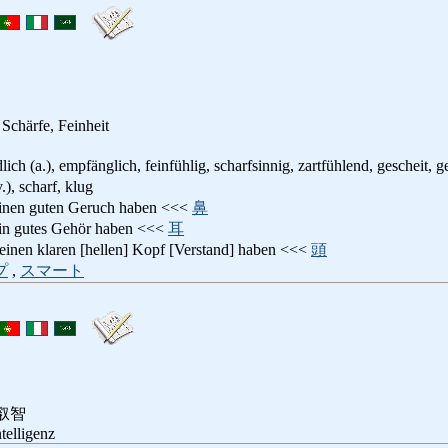
 Schärfe, Feinheit
lich (a.), empfänglich, feinfühlig, scharfsinnig, zartfühlend, gescheit, g
v.), scharf, klug
einen guten Geruch haben <<<
鼻
ein gutes Gehör haben <<<
耳
 einen klaren [hellen] Kopf [Verstand] haben <<<
頭
プ
,
スマート
叡智
ntelligenz