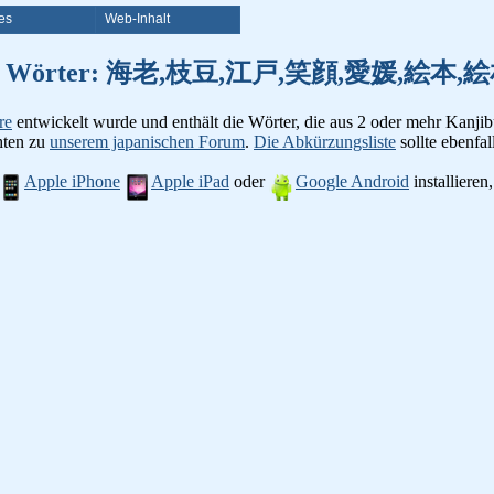
es
Web-Inhalt
on Kanji Wörter: 海老,枝豆,江戸,笑顔,愛媛,
re
entwickelt wurde und enthält die Wörter, die aus 2 oder mehr Kanjib
chten zu
unserem japanischen Forum
.
Die Abkürzungsliste
sollte ebenfall
Apple iPhone
Apple iPad
oder
Google Android
installiere