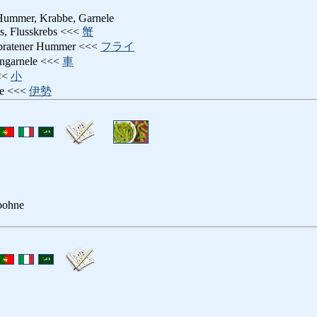
Hummer, Krabbe, Garnele
bs, Flusskrebs <<<
蟹
ebratener Hummer <<<
フライ
engarnele <<<
車
<<<
小
te <<<
伊勢
bohne