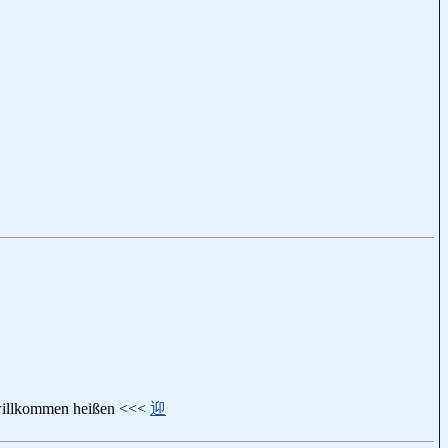
t willkommen heißen <<<
迎