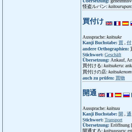
Übersetzung:
geheimnisvo
怪盗ルパン:
kaitourupan
買付け
Aussprache:
kaitsuke
Kanji Buchstabe:
買
,
付
andere Orthographien:
Stichwort:
Geschäft
Übersetzung:
Ankauf, An
買付ける:
kaitsukeru
: an
買付けの店:
kaitsukenom
auch zu prüfen:
買物
開通
Aussprache:
kaitsuu
Kanji Buchstabe:
開
,
通
Stichwort:
Transport
Übersetzung:
Eröffnung [
開通する:
kaitsuusuru
: e