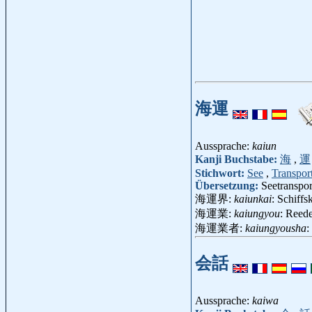
海運
Aussprache:
kaiun
Kanji Buchstabe:
海
,
運
Stichwort:
See
,
Transpor
Übersetzung:
Seetranspor
海運界:
kaiunkai
: Schiff
海運業:
kaiungyou
: Reed
海運業者:
kaiungyousha
:
会話
Aussprache:
kaiwa