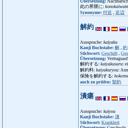
Übersetzung:
Nachbarsc
此の界隈に:
konokaiwain
Synonyme:
付近
,
近辺
解約
Aussprache:
kaiyaku
Kanji Buchstabe:
解
,
約
Stichwort:
Geschäft
,
Ges
Übersetzung:
Vertragsau
解約する:
kaiyakusuru
: 
解約料:
kaiyakuryou
: Ann
保険を解約する:
hokenn
auch zu prüfen:
契約
潰瘍
Aussprache:
kaiyou
Kanji Buchstabe:
潰
Stichwort:
Krankheit
Übersetzung:
Geschwür