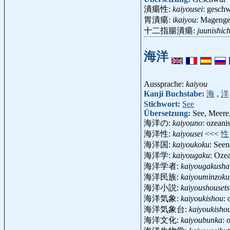
潰瘍性:
kaiyousei
: gesch
胃潰瘍:
ikaiyou
: Mageng
十二指腸潰瘍:
juunishic
海洋
Aussprache:
kaiyou
Kanji Buchstabe:
海
,
洋
Stichwort:
See
Übersetzung:
See, Meere
海洋の:
kaiyouno
: ozeani
海洋性:
kaiyousei
<<<
性
海洋国:
kaiyoukoku
: See
海洋学:
kaiyougaku
: Oze
海洋学者:
kaiyougakusha
海洋民族:
kaiyouminzoku
海洋小説:
kaiyoushouset
海洋気象:
kaiyoukishou
:
海洋気象台:
kaiyoukisho
海洋文化:
kaiyoubunka
: 