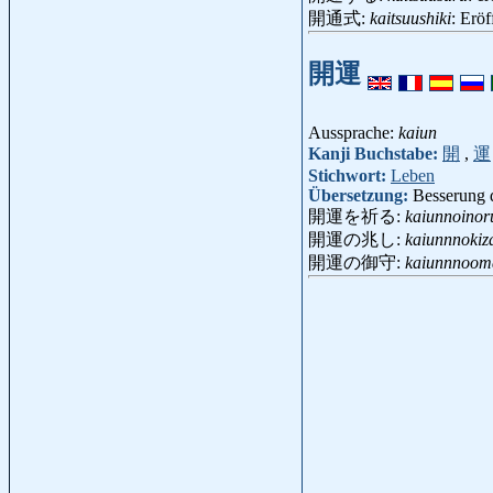
開通式:
kaitsuushiki
: Erö
開運
Aussprache:
kaiun
Kanji Buchstabe:
開
,
運
Stichwort:
Leben
Übersetzung:
Besserung 
開運を祈る:
kaiunnoinor
開運の兆し:
kaiunnnokiz
開運の御守:
kaiunnnoom