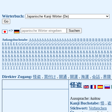
Wörterbuch:
=>
Anfangsbuchstabe
:
A
A
A
A
A
A
A
A
A
A
A
A
A
A
A
A
A
A
B
B
B
B
B
B
B
B
B
B
B
B
E
E
E
E
E
E
G
G
G
G
G
G
G
G
G
G
G
G
G
G
G
G
G
G
G
G
G
G
G
G
G
G
G
G
G
G
G
H
H
H
H
H
H
H
H
H
H
H
H
H
H
H
H
H
H
H
H
H
H
H
H
H
H
I
I
I
I
I
I
I
I
I
I
I
I
I
I
I
I
I
I
K
K
K
K
K
K
K
K
K
K
K
K
K
K
K
K
K
K
K
K
K
K
K
K
K
K
K
K
K
K
K
K
K
K
K
K
K
K
K
K
K
K
K
K
K
K
K
K
K
K
K
K
K
K
K
K
K
K
K
K
K
K
K
K
K
K
K
M
M
M
M
N
N
N
N
N
N
N
N
N
N
N
N
N
N
N
N
O
O
O
O
O
O
O
O
O
O
O
O
O
O
O
O
O
O
O
O
P
S
S
S
S
S
S
S
S
S
S
S
S
S
S
S
S
S
S
S
S
S
S
S
S
S
S
S
S
S
S
S
S
S
S
S
S
S
S
S
S
S
S
S
S
T
T
T
T
T
T
T
T
T
T
T
T
T
T
T
T
T
T
T
T
T
T
T
T
T
T
T
T
T
T
T
T
T
T
T
T
T
T
T
T
Direkter Zugang:
怪盗
,
買付け
,
開通
,
開運
,
海運
,
会話
,
界隈
怪盗
Aussprache:
kaitou
Kanji Buchstabe:
怪
,
盗
Stichwort:
Verbrechen