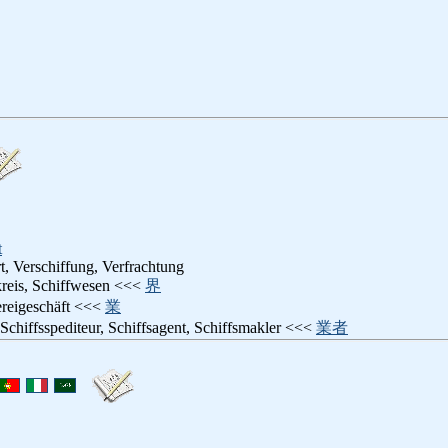
t
t, Verschiffung, Verfrachtung
skreis, Schiffwesen <<<
界
ereigeschäft <<<
業
 Schiffsspediteur, Schiffsagent, Schiffsmakler <<<
業者