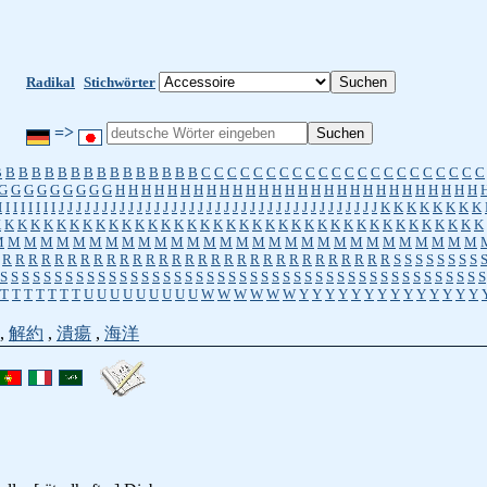
Radikal
Stichwörter
=>
B
B
B
B
B
B
B
B
B
B
B
B
B
B
B
B
C
C
C
C
C
C
C
C
C
C
C
C
C
C
C
C
C
C
C
C
C
C
G
G
G
G
G
G
G
G
G
H
H
H
H
H
H
H
H
H
H
H
H
H
H
H
H
H
H
H
H
H
H
H
H
H
H
H
H
I
I
I
I
I
I
I
I
J
J
J
J
J
J
J
J
J
J
J
J
J
J
J
J
J
J
J
J
J
J
J
J
J
J
J
J
J
J
J
J
J
J
J
J
J
K
K
K
K
K
K
K
K
K
K
K
K
K
K
K
K
K
K
K
K
K
K
K
K
K
K
K
K
K
K
K
K
K
K
K
K
K
K
K
K
K
K
K
K
K
K
M
M
M
M
M
M
M
M
M
M
M
M
M
M
M
M
M
M
M
M
M
M
M
M
M
M
M
M
M
M
R
R
R
R
R
R
R
R
R
R
R
R
R
R
R
R
R
R
R
R
R
R
R
R
R
R
R
R
R
R
S
S
S
S
S
S
S
S
S
S
S
S
S
S
S
S
S
S
S
S
S
S
S
S
S
S
S
S
S
S
S
S
S
S
S
S
S
S
S
S
S
S
S
S
S
S
S
S
S
S
S
S
S
T
T
T
T
T
T
T
U
U
U
U
U
U
U
U
U
W
W
W
W
W
W
Y
Y
Y
Y
Y
Y
Y
Y
Y
Y
Y
Y
Y
Y
,
解約
,
潰瘍
,
海洋