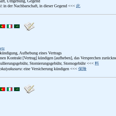
haft, Umgebung, Gegend
i
: in der Nachbarschaft, in dieser Gegend <<<
此
etz
fkündigung, Aufhebung eines Vertrags
einen Kontrakt [Vertrag] kündigen [aufheben], das Versprechen zurück
ullierungsgebühr, Stornierungsgebühr, Stornogebühr <<<
料
okaiyakusuru
: eine Versicherung kündigen <<<
保険