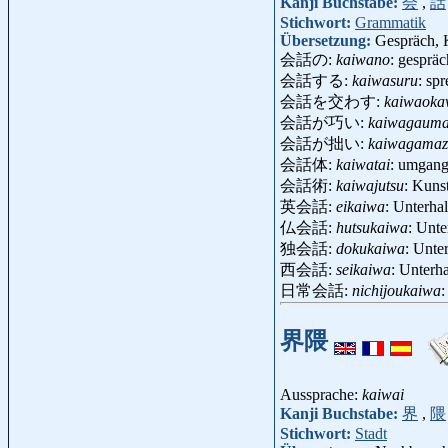
Kanji Buchstabe:
会
,
話
Stichwort:
Grammatik
Übersetzung:
Gespräch, 
会話の:
kaiwano
: gesprä
会話する:
kaiwasuru
: sp
会話を交わす:
kaiwaoka
会話が巧い:
kaiwagauma
会話が拙い:
kaiwagamaz
会話体:
kaiwatai
: umgang
会話術:
kaiwajutsu
: Kuns
英会話:
eikaiwa
: Unterha
仏会話:
hutsukaiwa
: Unt
独会話:
dokukaiwa
: Unte
西会話:
seikaiwa
: Unterh
日常会話:
nichijoukaiwa
:
界隈
Aussprache:
kaiwai
Kanji Buchstabe:
界
,
隈
Stichwort:
Stadt