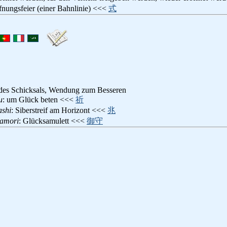
ffnungsfeier (einer Bahnlinie) <<<
式
des Schicksals, Wendung zum Besseren
u
: um Glück beten <<<
祈
ashi
: Siberstreif am Horizont <<<
兆
amori
: Glücksamulett <<<
御守