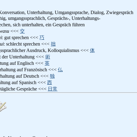
Konversation, Unterhaltung, Umgangssprache, Dialog, Zwiegespräch
chig, umgangssprachlich, Gesprächs-, Unterhaltungs-
rechen, sich unterhalten, ein Gespräch führen
wasu
<<<
交
i
: gut sprechen <<<
巧
ui
: schlecht sprechen <<<
拙
ssprachlicher Ausdruck, Kolloquialismus <<<
体
t der Unterhaltung <<<
術
ltung auf Englisch <<<
英
erhaltung auf Französisch <<<
仏
rhaltung auf Deutsch <<<
独
altung auf Spanisch <<<
西
 tägliche Gespräche <<<
日常