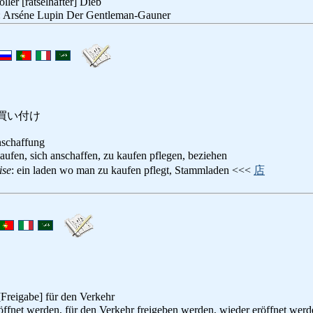
ller [rätselhafter] Dieb
: Arséne Lupin Der Gentleman-Gauner
買い付け
schaffung
kaufen, sich anschaffen, zu kaufen pflegen, beziehen
ise
: ein laden wo man zu kaufen pflegt, Stammladen <<<
店
Freigabe] für den Verkehr
röffnet werden, für den Verkehr freigeben werden, wieder eröffnet werd