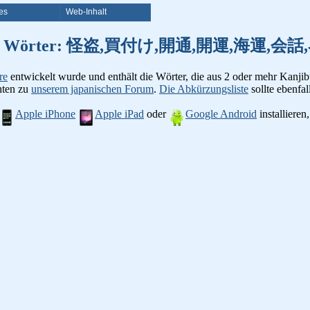
es
Web-Inhalt
on Kanji Wörter: 怪盗,買付け,開通,開運,海運
re
entwickelt wurde und enthält die Wörter, die aus 2 oder mehr Kanjib
chten zu
unserem japanischen Forum
.
Die Abkürzungsliste
sollte ebenfall
Apple iPhone
Apple iPad
oder
Google Android
installiere