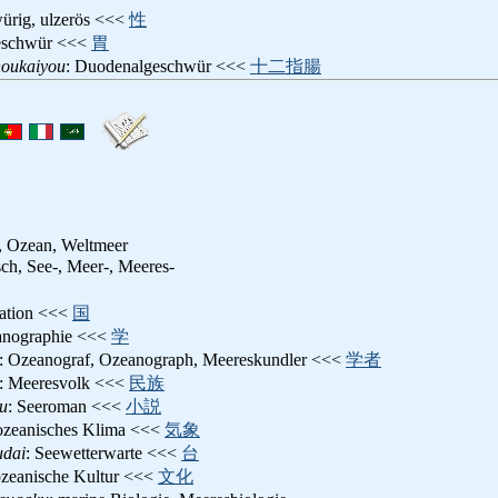
würig, ulzerös <<<
性
eschwür <<<
胃
houkaiyou
: Duodenalgeschwür <<<
十二指腸
, Ozean, Weltmeer
sch, See-, Meer-, Meeres-
nation <<<
国
anographie <<<
学
: Ozeanograf, Ozeanograph, Meereskundler <<<
学者
: Meeresvolk <<<
民族
su
: Seeroman <<<
小説
 ozeanisches Klima <<<
気象
udai
: Seewetterwarte <<<
台
ozeanische Kultur <<<
文化