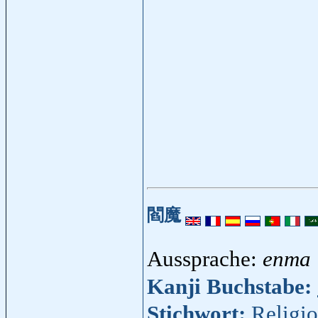
閻魔
Aussprache:
enma
Kanji Buchstabe:
Stichwort:
Religi