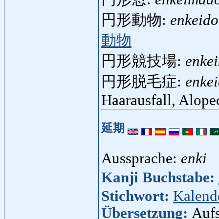
円形動物:
enkeido
動物
円形競技場:
enkei
円形脱毛症:
enke
Haarausfall, Alopec
延期
Aussprache:
enki
Kanji Buchstabe:
Stichwort:
Kalend
Übersetzung:
Aufs