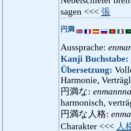
Nebelschleier breit
sagen <<<
張
円満
Aussprache:
enma
Kanji Buchstabe:
Übersetzung:
Voll
Harmonie, Verträgli
円満な:
enmannn
harmonisch, verträg
円満な人格:
enma
Charakter <<<
人