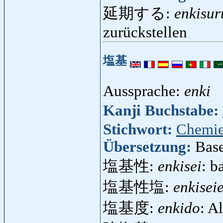
延期する:
enkisur
zurückstellen
塩基
Aussprache:
enki
Kanji Buchstabe:
Stichwort:
Chemi
Übersetzung:
Base
塩基性:
enkisei
: b
塩基性塩:
enkisei
塩基度:
enkido
: A