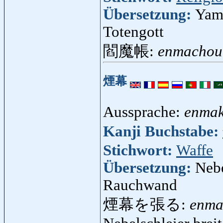
Übersetzung:
Yama
Totengott
閻魔帳:
enmachou
煙幕
Aussprache:
enma
Kanji Buchstabe:
Stichwort:
Waffe
Übersetzung:
Nebe
Rauchwand
煙幕を張る:
enma