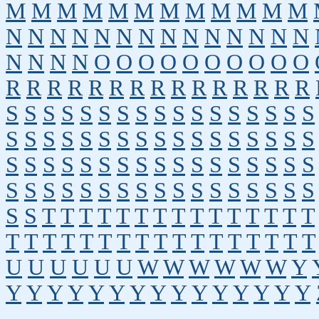
M
M
M
M
M
M
M
M
M
M
M
M
N
N
N
N
N
N
N
N
N
N
N
N
N
N
N
N
N
N
O
O
O
O
O
O
O
O
O
O
R
R
R
R
R
R
R
R
R
R
R
R
R
R
R
S
S
S
S
S
S
S
S
S
S
S
S
S
S
S
S
S
S
S
S
S
S
S
S
S
S
S
S
S
S
S
S
S
S
S
S
S
S
S
S
S
S
S
S
S
S
S
S
S
S
S
S
S
S
S
S
S
S
S
S
S
S
S
S
S
S
S
S
S
S
T
T
T
T
T
T
T
T
T
T
T
T
T
T
T
T
T
T
T
T
T
T
T
T
T
T
T
T
T
T
T
T
U
U
U
U
U
U
W
W
W
W
W
W
Y
Y
Y
Y
Y
Y
Y
Y
Y
Y
Y
Y
Y
Y
Y
Y