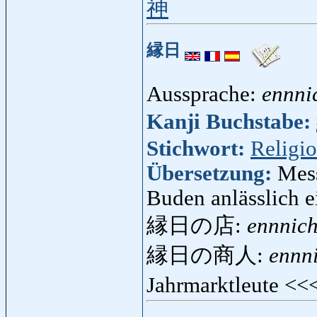
神
縁日
Aussprache:
ennni
Kanji Buchstabe:
Stichwort:
Religi
Übersetzung:
Mess
Buden anlässlich e
縁日の店:
ennnic
縁日の商人:
ennn
Jahrmarktleute <<