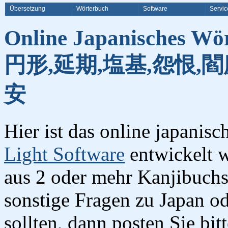
Übersetzung
Wörterbuch
Software
Servic
Online Japanisches Wö
円形,延期,塩基,怨恨,閻
安
Hier ist das online japanis
Light Software
entwickelt w
aus 2 oder mehr Kanjibuchst
sonstige Fragen zu Japan o
sollten, dann posten Sie bi