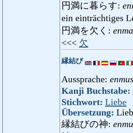
円満に暮らす:
en
ein einträchtiges 
円満を欠く:
enma
<<<
欠
縁結び
Aussprache:
enmus
Kanji Buchstabe:
Stichwort:
Liebe
Übersetzung:
Lieb
縁結びの神:
enmu