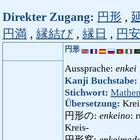
Direkter Zugang:
円形
,
円満
,
縁結び
,
縁日
,
円
円形
Aussprache:
enkei
Kanji Buchstabe:
Stichwort:
Mathem
Übersetzung:
Krei
円形の:
enkeino
: 
Kreis-
円形窓:
enkeimad