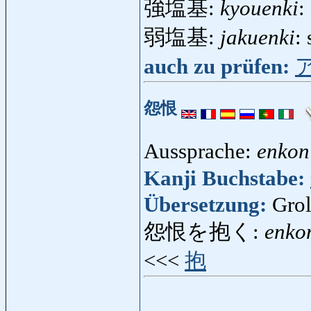
強塩基:
kyouenki
:
弱塩基:
jakuenki
:
auch zu prüfen:
怨恨
Aussprache:
enkon
Kanji Buchstabe:
Übersetzung:
Grol
怨恨を抱く:
enko
<<<
抱