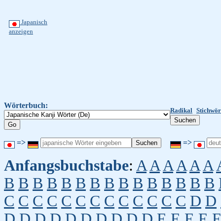
Japanisch
anzeigen
Wörterbuch:
Radikal
Stichwör
=>
=>
Anfangsbuchstabe
:
A
A
A
A
A
A
B
B
B
B
B
B
B
B
B
B
B
B
B
B
B
C
C
C
C
C
C
C
C
C
C
C
C
C
D
D
D
D
D
D
D
D
D
D
D
D
E
E
E
E