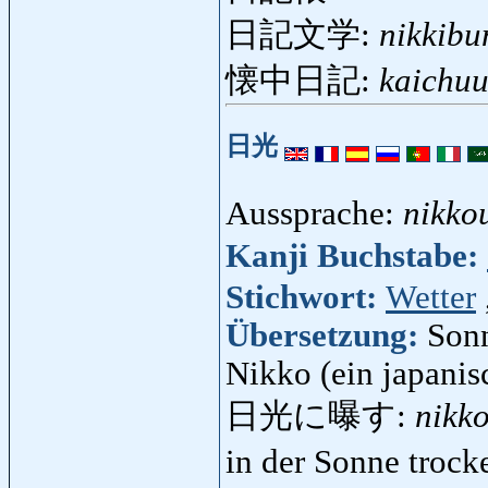
日記文学:
nikkib
懐中日記:
kaichuu
日光
Aussprache:
nikko
Kanji Buchstabe:
Stichwort:
Wetter
Übersetzung:
Sonn
Nikko (ein japanis
日光に曝す:
nikk
in der Sonne troc