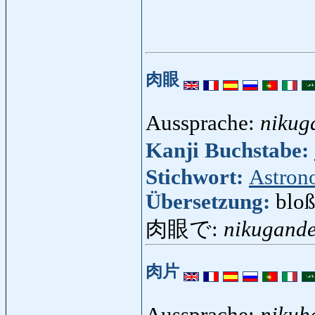
肉眼
Aussprache:
nikug
Kanji Buchstabe:
Stichwort:
Astron
Übersetzung:
blo
肉眼で:
nikugand
肉片
Aussprache:
nikuh