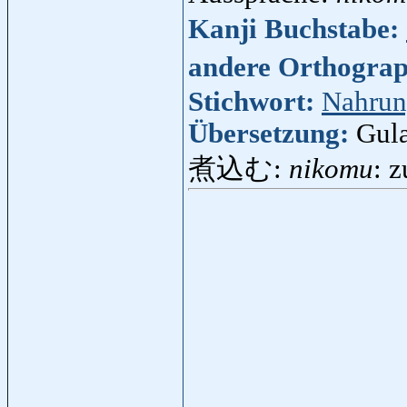
Kanji Buchstabe:
andere Orthogra
Stichwort:
Nahru
Übersetzung:
Gula
煮込む:
nikomu
: 