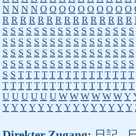
N
N
N
N
O
O
O
O
O
O
O
O
O
O
R
R
R
R
R
R
R
R
R
R
R
R
R
R
R
S
S
S
S
S
S
S
S
S
S
S
S
S
S
S
S
S
S
S
S
S
S
S
S
S
S
S
S
S
S
S
S
S
S
S
S
S
S
S
S
S
S
S
S
S
S
S
S
S
S
S
S
S
S
S
S
S
S
S
S
S
S
S
S
S
S
S
S
S
S
T
T
T
T
T
T
T
T
T
T
T
T
T
T
T
T
T
T
T
T
T
T
T
T
T
T
T
T
T
T
T
T
U
U
U
U
U
U
W
W
W
W
W
W
Y
Y
Y
Y
Y
Y
Y
Y
Y
Y
Y
Y
Y
Y
Y
Y
Direkter Zugang:
日記
,