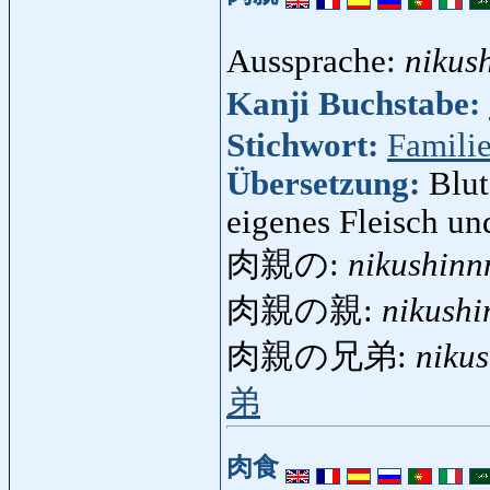
Aussprache:
nikus
Kanji Buchstabe:
Stichwort:
Famili
Übersetzung:
Blut
eigenes Fleisch un
肉親の:
nikushinn
肉親の親:
nikush
肉親の兄弟:
niku
弟
肉食