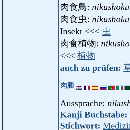
肉食鳥:
nikushok
肉食虫:
nikushok
Insekt <<<
虫
肉食植物:
nikush
<<<
植物
auch zu prüfen:
肉腫
Aussprache:
nikus
Kanji Buchstabe:
Stichwort:
Medizi