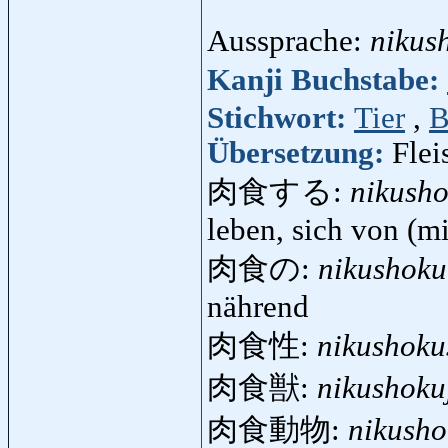
Aussprache:
nikus
Kanji Buchstabe:
Stichwort:
Tier
,
B
Übersetzung:
Flei
肉食する:
nikush
leben, sich von (mi
肉食の:
nikushok
nährend
肉食性:
nikushoku
肉食獣:
nikushoku
肉食動物:
nikush