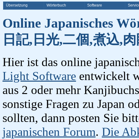
Übersetzung
Wörterbuch
Software
Servic
Online Japanisches Wö
日記,日光,二個,煮込,肉
Hier ist das online japanis
Light Software
entwickelt w
aus 2 oder mehr Kanjibuchst
sonstige Fragen zu Japan o
sollten, dann posten Sie bi
japanischen Forum
.
Die Abk