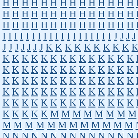
H
H
H
H
H
H
H
H
H
H
H
H
H
H
H
H
H
H
H
H
H
H
H
H
H
H
H
H
H
H
H
H
H
H
H
H
H
H
H
H
H
H
I
I
I
I
I
I
I
I
I
I
I
I
I
I
I
I
I
I
I
J
J
J
J
J
J
J
J
J
J
J
K
K
K
K
K
K
K
K
K
K
K
K
K
K
K
K
K
K
K
K
K
K
K
K
K
K
K
K
K
K
K
K
K
K
K
K
K
K
K
K
K
K
K
K
K
K
K
K
K
K
K
K
K
K
K
K
K
K
K
K
K
K
K
K
K
K
K
K
K
K
K
K
K
K
K
K
K
K
K
K
K
K
K
K
M
M
M
M
M
M
M
M
M
M
M
M
M
M
M
M
M
M
M
M
N
N
N
N
N
N
N
N
N
N
N
N
N
N