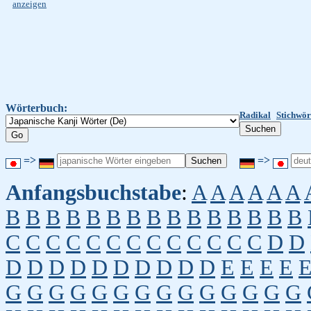
anzeigen
Wörterbuch:
Radikal
Stichwör
=>
=>
Anfangsbuchstabe
:
A
A
A
A
A
A
B
B
B
B
B
B
B
B
B
B
B
B
B
B
B
C
C
C
C
C
C
C
C
C
C
C
C
C
D
D
D
D
D
D
D
D
D
D
D
D
E
E
E
E
G
G
G
G
G
G
G
G
G
G
G
G
G
G