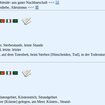
shimide
: aus guter Nachbarschaft <<<
誼
enliebe, Altruismus <<<
愛
, Sterbestunde, letzte Stunde
, letzte, letzter
d, auf dem Totenbett, beim Sterben [Hinscheiden, Tod], in der Todesst
üstengebiet, Küstenstrich, Strandgebiet
See [Künste] gelegen, am Meer, Küsten-, Strand-