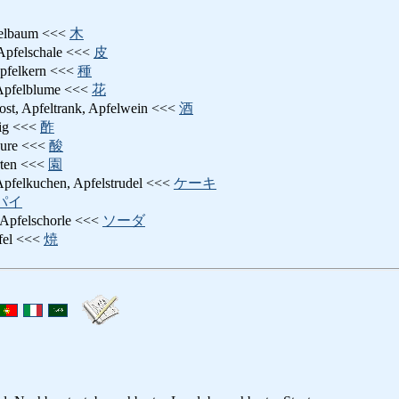
felbaum <<<
木
 Apfelschale <<<
皮
Apfelkern <<<
種
 Apfelblume <<<
花
ost, Apfeltrank, Apfelwein <<<
酒
sig <<<
酢
äure <<<
酸
rten <<<
園
Apfelkuchen, Apfelstrudel <<<
ケーキ
パイ
 Apfelschorle <<<
ソーダ
pfel <<<
焼