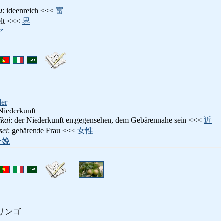
u
: ideenreich <<<
富
elt <<<
界
ア
der
Niederkunft
ikai
: der Niederkunft entgegensehen, dem Gebärennahe sein <<<
近
sei
: gebärende Frau <<<
女性
分娩
リンゴ