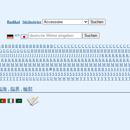
Radikal
Stichwörter
=>
B
B
B
B
B
B
B
B
B
B
B
B
B
B
B
B
C
C
C
C
C
C
C
C
C
C
C
C
C
C
C
C
C
C
C
C
C
C
G
G
G
G
G
G
G
G
G
H
H
H
H
H
H
H
H
H
H
H
H
H
H
H
H
H
H
H
H
H
H
H
H
H
H
H
H
I
I
I
I
I
I
I
I
J
J
J
J
J
J
J
J
J
J
J
J
J
J
J
J
J
J
J
J
J
J
J
J
J
J
J
J
J
J
J
J
J
J
J
J
J
K
K
K
K
K
K
K
K
K
K
K
K
K
K
K
K
K
K
K
K
K
K
K
K
K
K
K
K
K
K
K
K
K
K
K
K
K
K
K
K
K
K
K
K
K
K
M
M
M
M
M
M
M
M
M
M
M
M
M
M
M
M
M
M
M
M
M
M
M
M
M
M
M
M
M
M
R
R
R
R
R
R
R
R
R
R
R
R
R
R
R
R
R
R
R
R
R
R
R
R
R
R
R
R
R
R
S
S
S
S
S
S
S
S
S
S
S
S
S
S
S
S
S
S
S
S
S
S
S
S
S
S
S
S
S
S
S
S
S
S
S
S
S
S
S
S
S
S
S
S
S
S
S
S
S
S
S
S
S
T
T
T
T
T
T
T
U
U
U
U
U
U
U
U
U
W
W
W
W
W
W
Y
Y
Y
Y
Y
Y
Y
Y
Y
Y
Y
Y
Y
Y
臨海
,
臨界
,
輪郭