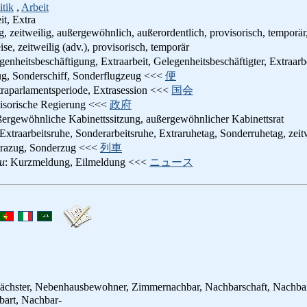
itik
,
Arbeit
t, Extra
ig, zeitweilig, außergewöhnlich, außerordentlich, provisorisch, temporär
ise, zeitweilig (adv.), provisorisch, temporär
genheitsbeschäftigung, Extraarbeit, Gelegenheitsbeschäftigter, Extraar
ug, Sonderschiff, Sonderflugzeug <<<
便
traparlamentsperiode, Extrasession <<<
国会
visorische Regierung <<<
政府
ßergewöhnliche Kabinettssitzung, außergewöhnlicher Kabinettsrat
 Extraarbeitsruhe, Sonderarbeitsruhe, Extraruhetag, Sonderruhetag, ze
trazug, Sonderzug <<<
列車
su
: Kurzmeldung, Eilmeldung <<<
ニュース
ächster, Nebenhausbewohner, Zimmernachbar, Nachbarschaft, Nachbars
bart, Nachbar-