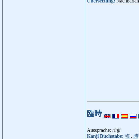
Übersetzung:
Nachbarland
臨時
Aussprache:
rinji
Kanji Buchstabe:
臨
,
時