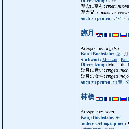
Übersetzung:
Idee
理念に富む:
rinennnitom
理念界:
rinenkai
: Ideenw
auch zu prüfen:
アイデ
臨月
Aussprache:
ringetsu
Kanji Buchstabe:
臨
,
月
Stichwort:
Medizin
,
Kin
Übersetzung:
Monat der 
臨月に近い:
ringetsunich
臨月の女性:
ringetsunojo
auch zu prüfen:
出産
,
林檎
Aussprache:
ringo
Kanji Buchstabe:
林
andere Orthographien: