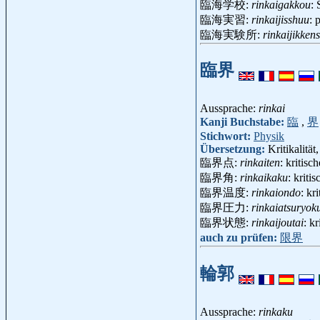
臨海学校:
rinkaigakkou
:
臨海実習:
rinkaijisshuu
: 
臨海実験所:
rinkaijikken
臨界
Aussprache:
rinkai
Kanji Buchstabe:
臨
,
界
Stichwort:
Physik
Übersetzung:
Kritikalität,
臨界点:
rinkaiten
: kritis
臨界角:
rinkaikaku
: krit
臨界温度:
rinkaiondo
: kr
臨界圧力:
rinkaiatsuryok
臨界状態:
rinkaijoutai
: k
auch zu prüfen:
限界
輪郭
Aussprache:
rinkaku