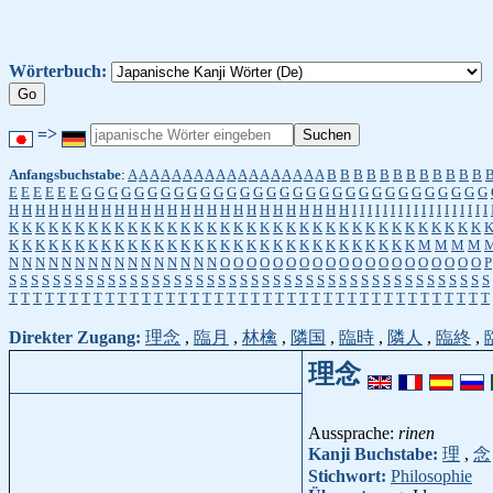
Wörterbuch:
=>
Anfangsbuchstabe
:
A
A
A
A
A
A
A
A
A
A
A
A
A
A
A
A
A
A
B
B
B
B
B
B
B
B
B
B
B
B
E
E
E
E
E
E
G
G
G
G
G
G
G
G
G
G
G
G
G
G
G
G
G
G
G
G
G
G
G
G
G
G
G
G
G
G
G
H
H
H
H
H
H
H
H
H
H
H
H
H
H
H
H
H
H
H
H
H
H
H
H
H
H
I
I
I
I
I
I
I
I
I
I
I
I
I
I
I
I
I
I
K
K
K
K
K
K
K
K
K
K
K
K
K
K
K
K
K
K
K
K
K
K
K
K
K
K
K
K
K
K
K
K
K
K
K
K
K
K
K
K
K
K
K
K
K
K
K
K
K
K
K
K
K
K
K
K
K
K
K
K
K
K
K
K
K
K
K
M
M
M
M
N
N
N
N
N
N
N
N
N
N
N
N
N
N
N
N
O
O
O
O
O
O
O
O
O
O
O
O
O
O
O
O
O
O
O
O
P
S
S
S
S
S
S
S
S
S
S
S
S
S
S
S
S
S
S
S
S
S
S
S
S
S
S
S
S
S
S
S
S
S
S
S
S
S
S
S
S
S
S
S
S
T
T
T
T
T
T
T
T
T
T
T
T
T
T
T
T
T
T
T
T
T
T
T
T
T
T
T
T
T
T
T
T
T
T
T
T
T
T
T
T
Direkter Zugang:
理念
,
臨月
,
林檎
,
隣国
,
臨時
,
隣人
,
臨終
,
理念
Aussprache:
rinen
Kanji Buchstabe:
理
,
念
Stichwort:
Philosophie