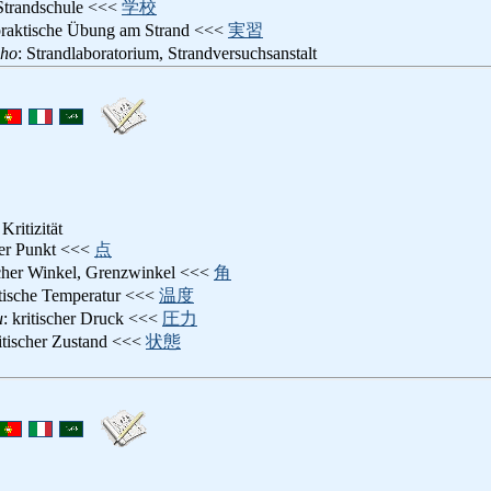
 Strandschule <<<
学校
praktische Übung am Strand <<<
実習
sho
: Strandlaboratorium, Strandversuchsanstalt
 Kritizität
cher Punkt <<<
点
ischer Winkel, Grenzwinkel <<<
角
itische Temperatur <<<
温度
u
: kritischer Druck <<<
圧力
ritischer Zustand <<<
状態