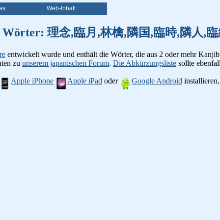
es
Web-Inhalt
on Kanji Wörter: 理念,臨月,林檎,隣国,臨時,
re
entwickelt wurde und enthält die Wörter, die aus 2 oder mehr Kanjib
chten zu
unserem japanischen Forum
.
Die Abkürzungsliste
sollte ebenfall
Apple iPhone
Apple iPad
oder
Google Android
installiere