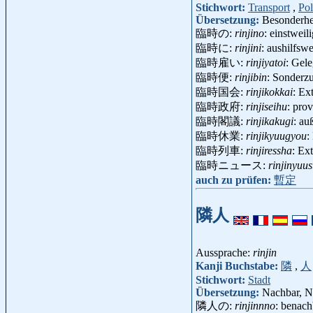
Stichwort:
Transport
,
Pol
Übersetzung:
Besonderhei
臨時の:
rinjino
: einstweil
臨時に:
rinjini
: aushilfswe
臨時雇い:
rinjiyatoi
: Gele
臨時便:
rinjibin
: Sonderz
臨時国会:
rinjikokkai
: Ex
臨時政府:
rinjiseihu
: pro
臨時閣議:
rinjikakugi
: au
臨時休業:
rinjikyuugyou
:
臨時列車:
rinjiressha
: Ex
臨時ニュース:
rinjinyuu
auch zu prüfen:
暫定
隣人
Aussprache:
rinjin
Kanji Buchstabe:
隣
,
人
Stichwort:
Stadt
Übersetzung:
Nachbar, N
隣人の:
rinjinnno
: benach