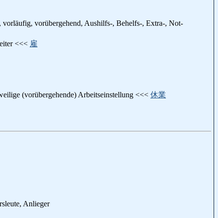
, vorläufig, vorübergehend, Aushilfs-, Behelfs-, Extra-, Not-
beiter <<<
雇
itweilige (vorübergehende) Arbeitseinstellung <<<
休業
leute, Anlieger