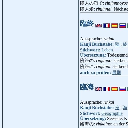
隣人の誼で:
rinjinnnoyo
隣人愛:
rinjinnai
: Nächst
臨終
Aussprache:
rinjuu
Kanji Buchstabe:
臨
,
終
Stichwort:
Leben
Übersetzung:
Todesstunde
臨終の:
rinjuuno
: sterbend
臨終に:
rinjuuni
: sterben
auch zu prüfen:
最期
臨海
Aussprache:
rinkai
Kanji Buchstabe:
臨
,
海
Stichwort:
Geographie
Übersetzung:
Seeseite, K
臨海の:
rinkaino
: an der 