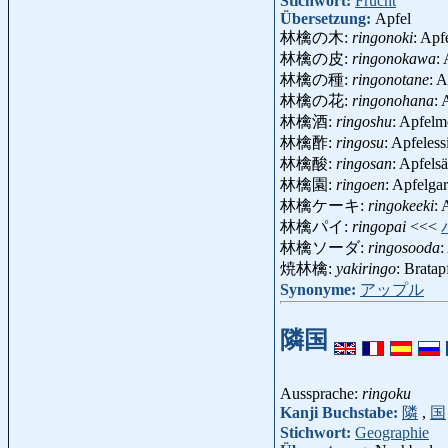
Stichwort:
Frucht
Übersetzung:
Apfel
林檎の木:
ringonoki
: Ap
林檎の皮:
ringonokawa
:
林檎の種:
ringonotane
: 
林檎の花:
ringonohana
:
林檎酒:
ringoshu
: Apfelm
林檎酢:
ringosu
: Apfeles
林檎酸:
ringosan
: Apfels
林檎園:
ringoen
: Apfelga
林檎ケーキ:
ringokeeki
: 
林檎パイ:
ringopai
<<<
林檎ソーダ:
ringosooda
:
焼林檎:
yakiringo
: Brata
Synonyme:
アップル
隣国
Aussprache:
ringoku
Kanji Buchstabe:
隣
,
国
Stichwort:
Geographie