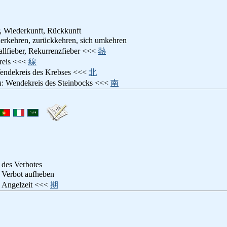
, Wiederkunft, Rückkunft
derkehren, zurückkehren, sich umkehren
allfieber, Rekurrenzfieber <<<
熱
reis <<<
線
endekreis des Krebses <<<
北
n
: Wendekreis des Steinbocks <<<
南
des Verbotes
s Verbot aufheben
t, Angelzeit <<<
期