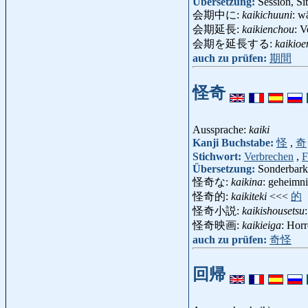
Übersetzung:
Session, Si
会期中に:
kaikichuuni
: w
会期延長:
kaikienchou
: 
会期を延長する:
kaikio
auch zu prüfen:
期間
怪奇
Aussprache:
kaiki
Kanji Buchstabe:
怪
,
奇
Stichwort:
Verbrechen
,
F
Übersetzung:
Sonderbarke
怪奇な:
kaikina
: geheimni
怪奇的:
kaikiteki
<<<
的
怪奇小説:
kaikishousetsu
怪奇映画:
kaikieiga
: Hor
auch zu prüfen:
奇怪
回帰