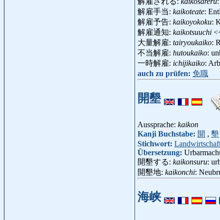
解雇される:
kaikosareru
解雇手当:
kaikoteate
: En
解雇予告:
kaikoyokoku
: 
解雇通知:
kaikotsuuchi
<
大量解雇:
tairyoukaiko
: 
不当解雇:
hutoukaiko
: u
一時解雇:
ichijikaiko
: Ar
auch zu prüfen:
免職
開墾
Aussprache:
kaikon
Kanji Buchstabe:
開
,
墾
Stichwort:
Landwirtschaf
Übersetzung:
Urbarmach
開墾する:
kaikonsuru
: u
開墾地:
kaikonchi
: Neubr
海峡