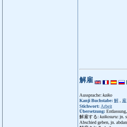
解雇
Aussprache:
kaiko
Kanji Buchstabe:
解
,
雇
Stichwort:
Arbeit
Übersetzung:
Entlassung
解雇する:
kaikosuru
: jn.
Abschied geben, jn. abda