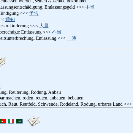
: entlassen werden, seinen Abschied bekommen
tlassungsentschädigung, Entlassungsgeld <<<
手当
Kündigung <<<
予告
<<
通知
Restrukturierung <<<
大量
nberechtigte Entlassung <<<
不当
beitsunterbrechung, Entlassung <<<
一時
t
ung, Reuterung, Rodung, Anbau
rbar machen, roden, reuten, anbauen, bebauen
uch, Reut, Reutfeld, Schwende, Rodeland, Rodung, urbares Land <<<