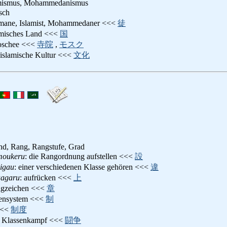
amismus, Mohammedanismus
isch
mane, Islamist, Mohammedaner <<<
徒
lamisches Land <<<
国
oschee <<<
寺院
,
モスク
 islamische Kultur <<<
文化
and, Rang, Rangstufe, Grad
moukeru
: die Rangordnung aufstellen <<<
設
igau
: einer verschiedenen Klasse gehören <<<
違
aagaru
: aufrücken <<<
上
ngzeichen <<<
章
sensystem <<<
制
<<
制度
: Klassenkampf <<<
闘争