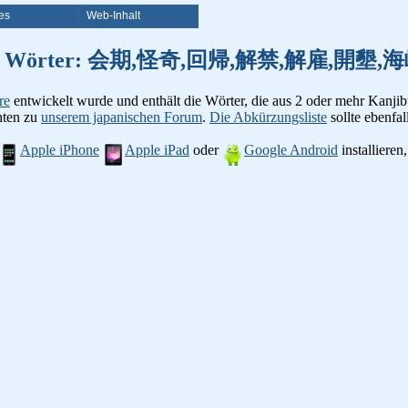
es
Web-Inhalt
on Kanji Wörter: 会期,怪奇,回帰,解禁,解雇,
re
entwickelt wurde und enthält die Wörter, die aus 2 oder mehr Kanjib
chten zu
unserem japanischen Forum
.
Die Abkürzungsliste
sollte ebenfall
Apple iPhone
Apple iPad
oder
Google Android
installiere