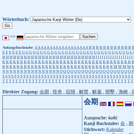
Wörterbuch:
=>
Anfangsbuchstabe
:
A
A
A
A
A
A
A
A
A
A
A
A
A
A
A
A
A
A
B
B
B
B
B
B
B
B
B
B
B
B
E
E
E
E
E
E
G
G
G
G
G
G
G
G
G
G
G
G
G
G
G
G
G
G
G
G
G
G
G
G
G
G
G
G
G
G
G
H
H
H
H
H
H
H
H
H
H
H
H
H
H
H
H
H
H
H
H
H
H
H
H
H
H
I
I
I
I
I
I
I
I
I
I
I
I
I
I
I
I
I
I
K
K
K
K
K
K
K
K
K
K
K
K
K
K
K
K
K
K
K
K
K
K
K
K
K
K
K
K
K
K
K
K
K
K
K
K
K
K
K
K
K
K
K
K
K
K
K
K
K
K
K
K
K
K
K
K
K
K
K
K
K
K
K
K
K
K
K
M
M
M
M
N
N
N
N
N
N
N
N
N
N
N
N
N
N
N
N
O
O
O
O
O
O
O
O
O
O
O
O
O
O
O
O
O
O
O
O
P
S
S
S
S
S
S
S
S
S
S
S
S
S
S
S
S
S
S
S
S
S
S
S
S
S
S
S
S
S
S
S
S
S
S
S
S
S
S
S
S
S
S
S
S
T
T
T
T
T
T
T
T
T
T
T
T
T
T
T
T
T
T
T
T
T
T
T
T
T
T
T
T
T
T
T
T
T
T
T
T
T
T
T
T
Direkter Zugang:
会期
,
怪奇
,
回帰
,
解禁
,
解雇
,
開墾
,
海峡
,
会期
Aussprache:
kaiki
Kanji Buchstabe:
会
,
期
Stichwort:
Kalender