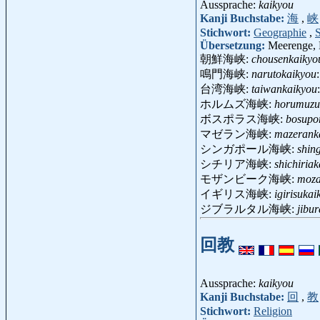
Aussprache:
kaikyou
Kanji Buchstabe:
海
,
峡
Stichwort:
Geographie
,
Übersetzung:
Meerenge, 
朝鮮海峡:
chousenkaikyo
鳴門海峡:
narutokaikyou
台湾海峡:
taiwankaikyou
ホルムズ海峡:
horumuzu
ボスポラス海峡:
bosupo
マゼラン海峡:
mazerank
シンガポール海峡:
shin
シチリア海峡:
shichiria
モザンビーク海峡:
moza
イギリス海峡:
igirisukai
ジブラルタル海峡:
jibu
回教
Aussprache:
kaikyou
Kanji Buchstabe:
回
,
教
Stichwort:
Religion