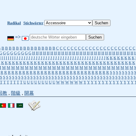
Radikal
Stichwörter
=>
B
B
B
B
B
B
B
B
B
B
B
B
B
B
B
B
C
C
C
C
C
C
C
C
C
C
C
C
C
C
C
C
C
C
C
C
C
C
G
G
G
G
G
G
G
G
G
H
H
H
H
H
H
H
H
H
H
H
H
H
H
H
H
H
H
H
H
H
H
H
H
H
H
H
H
I
I
I
I
I
I
I
I
J
J
J
J
J
J
J
J
J
J
J
J
J
J
J
J
J
J
J
J
J
J
J
J
J
J
J
J
J
J
J
J
J
J
J
J
J
K
K
K
K
K
K
K
K
K
K
K
K
K
K
K
K
K
K
K
K
K
K
K
K
K
K
K
K
K
K
K
K
K
K
K
K
K
K
K
K
K
K
K
K
K
K
M
M
M
M
M
M
M
M
M
M
M
M
M
M
M
M
M
M
M
M
M
M
M
M
M
M
M
M
M
M
R
R
R
R
R
R
R
R
R
R
R
R
R
R
R
R
R
R
R
R
R
R
R
R
R
R
R
R
R
R
S
S
S
S
S
S
S
S
S
S
S
S
S
S
S
S
S
S
S
S
S
S
S
S
S
S
S
S
S
S
S
S
S
S
S
S
S
S
S
S
S
S
S
S
S
S
S
S
S
S
S
S
S
T
T
T
T
T
T
T
U
U
U
U
U
U
U
U
U
W
W
W
W
W
W
Y
Y
Y
Y
Y
Y
Y
Y
Y
Y
Y
Y
Y
Y
回教
,
階級
,
開幕