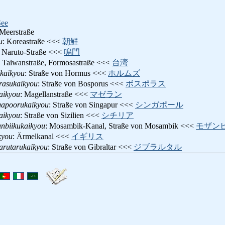
See
Meerstraße
u
: Koreastraße <<<
朝鮮
: Naruto-Straße <<<
鳴門
: Taiwanstraße, Formosastraße <<<
台湾
kaikyou
: Straße von Hormus <<<
ホルムズ
rasukaikyou
: Straße von Bosporus <<<
ボスポラス
aikyou
: Magellanstraße <<<
マゼラン
gapoorukaikyou
: Straße von Singapur <<<
シンガポール
kaikyou
: Straße von Sizilien <<<
シチリア
nbiikukaikyou
: Mosambik-Kanal, Straße von Mosambik <<<
モザン
kyou
: Ärmelkanal <<<
イギリス
rarutarukaikyou
: Straße von Gibraltar <<<
ジブラルタル