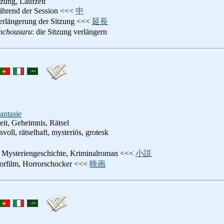
tzung, Laufzeit
ährend der Session <<<
中
Verlängerung der Sitzung <<<
延長
enchousuru
: die Sitzung verlängern
antasie
it, Geheimnis, Rätsel
svoll, rätselhaft, mysteriös, grotesk
: Mysteriengeschichte, Kriminalroman <<<
小説
rorfilm, Horrorschocker <<<
映画