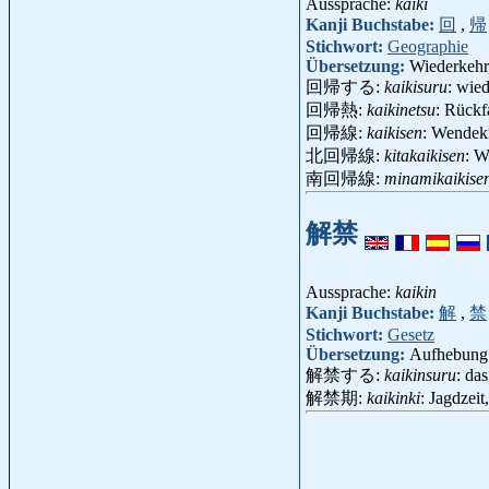
Aussprache:
kaiki
Kanji Buchstabe:
回
,
帰
Stichwort:
Geographie
Übersetzung:
Wiederkehr
回帰する:
kaikisuru
: wie
回帰熱:
kaikinetsu
: Rückf
回帰線:
kaikisen
: Wendek
北回帰線:
kitakaikisen
: W
南回帰線:
minamikaikise
解禁
Aussprache:
kaikin
Kanji Buchstabe:
解
,
禁
Stichwort:
Gesetz
Übersetzung:
Aufhebung 
解禁する:
kaikinsuru
: da
解禁期:
kaikinki
: Jagdzei