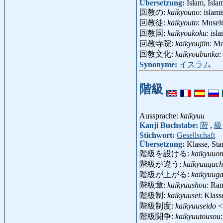
Übersetzung:
Islam, Isl
回教の:
kaikyouno
: islam
回教徒:
kaikyouto
: Musel
回教国:
kaikyoukoku
: is
回教寺院:
kaikyoujiin
: M
回教文化:
kaikyoubunka
:
Synonyme:
イスラム
階級
Aussprache:
kaikyuu
Kanji Buchstabe:
階
,
級
Stichwort:
Gesellschaft
Übersetzung:
Klasse, St
階級を設ける:
kaikyuuo
階級が違う:
kaikyuugach
階級が上がる:
kaikyuug
階級章:
kaikyuushou
: Ra
階級制:
kaikyuusei
: Klas
階級制度:
kaikyuuseido
<
階級闘争:
kaikyuutousou