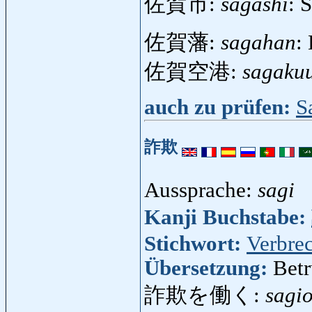
佐賀市:
sagashi
: 
佐賀藩:
sagahan
:
佐賀空港:
sagaku
auch zu prüfen:
S
詐欺
Aussprache:
sagi
Kanji Buchstabe:
Stichwort:
Verbre
Übersetzung:
Betr
詐欺を働く:
sagi