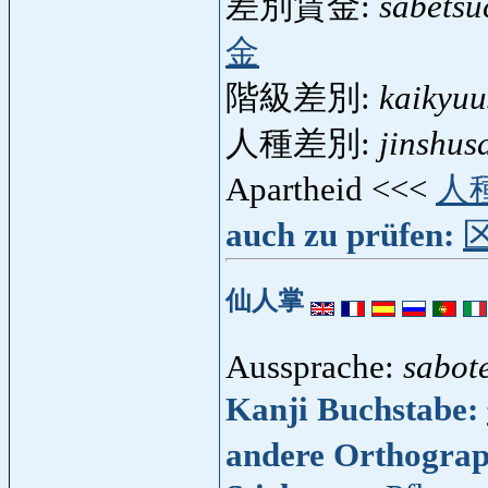
差別賃金:
sabetsu
金
階級差別:
kaikyuu
人種差別:
jinshus
Apartheid <<<
人
auch zu prüfen:
仙人掌
Aussprache:
sabot
Kanji Buchstabe:
andere Orthogra