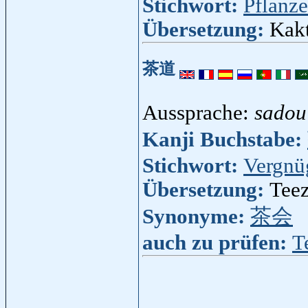
Stichwort:
Pflanze
Übersetzung:
Kakt
茶道
Aussprache:
sadou
Kanji Buchstabe:
Stichwort:
Vergnü
Übersetzung:
Tee
Synonyme:
茶会
auch zu prüfen:
T