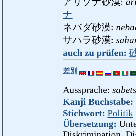
アリゾナ砂漠:
ar
ナ
ネバダ砂漠:
neba
サハラ砂漠:
saha
auch zu prüfen:
差別
Aussprache:
sabet
Kanji Buchstabe:
Stichwort:
Politik
Übersetzung:
Unte
Diskrimination, Di