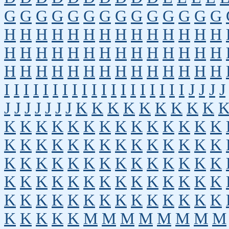
G
G
G
G
G
G
G
G
G
G
G
G
G
G
H
H
H
H
H
H
H
H
H
H
H
H
H
H
H
H
H
H
H
H
H
H
H
H
H
H
H
H
H
H
H
H
H
H
H
H
H
H
H
H
H
H
I
I
I
I
I
I
I
I
I
I
I
I
I
I
I
I
I
I
I
J
J
J
J
J
J
J
J
J
J
J
K
K
K
K
K
K
K
K
K
K
K
K
K
K
K
K
K
K
K
K
K
K
K
K
K
K
K
K
K
K
K
K
K
K
K
K
K
K
K
K
K
K
K
K
K
K
K
K
K
K
K
K
K
K
K
K
K
K
K
K
K
K
K
K
K
K
K
K
K
K
K
K
K
K
K
K
K
K
K
K
K
K
K
K
M
M
M
M
M
M
M
M