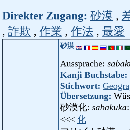
Direkter Zugang:
砂漠
,
,
詐欺
,
作業
,
作法
,
最愛
砂漠
Aussprache:
sabak
Kanji Buchstabe:
Stichwort:
Geogra
Übersetzung:
Wüs
砂漠化:
sabakuka
<<<
化