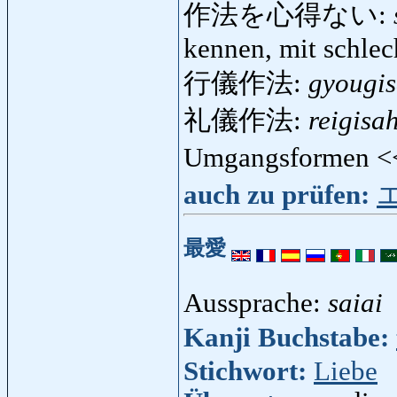
作法を心得ない:
kennen, mit schlec
行儀作法:
gyougi
礼儀作法:
reigisa
Umgangsformen 
auch zu prüfen:
最愛
Aussprache:
saiai
Kanji Buchstabe:
Stichwort:
Liebe