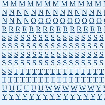
M
M
M
M
M
M
M
M
M
M
M
M
N
N
N
N
N
N
N
N
N
N
N
N
N
N
N
N
N
N
O
O
O
O
O
O
O
O
O
O
R
R
R
R
R
R
R
R
R
R
R
R
R
R
R
S
S
S
S
S
S
S
S
S
S
S
S
S
S
S
S
S
S
S
S
S
S
S
S
S
S
S
S
S
S
S
S
S
S
S
S
S
S
S
S
S
S
S
S
S
S
S
S
S
S
S
S
S
S
S
S
S
S
S
S
S
S
S
S
S
S
S
S
S
S
T
T
T
T
T
T
T
T
T
T
T
T
T
T
T
T
T
T
T
T
T
T
T
T
T
T
T
T
T
T
T
T
U
U
U
U
U
U
W
W
W
W
W
W
Y
Y
Y
Y
Y
Y
Y
Y
Y
Y
Y
Y
Y
Y
Y
Y