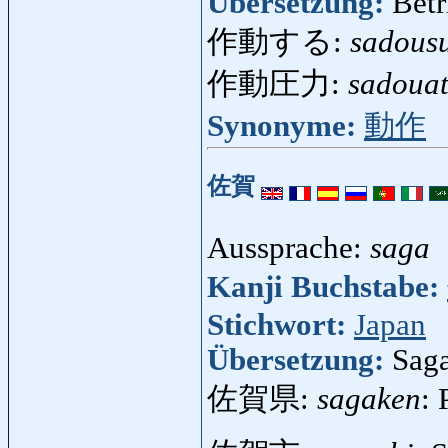
Übersetzung:
Betr
作動する:
sadous
作動圧力:
sadoua
Synonyme:
動作
佐賀
Aussprache:
saga
Kanji Buchstabe:
Stichwort:
Japan
Übersetzung:
Saga
佐賀県:
sagaken
: 