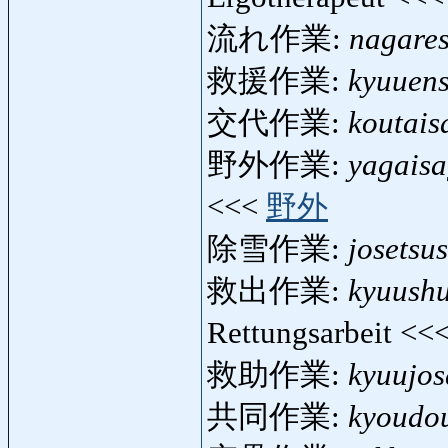
流れ作業:
nagare
救援作業:
kyuuen
交代作業:
koutais
野外作業:
yagais
<<<
野外
除雪作業:
josetsu
救出作業:
kyuush
Rettungsarbeit <<
救助作業:
kyuujo
共同作業:
kyoudo