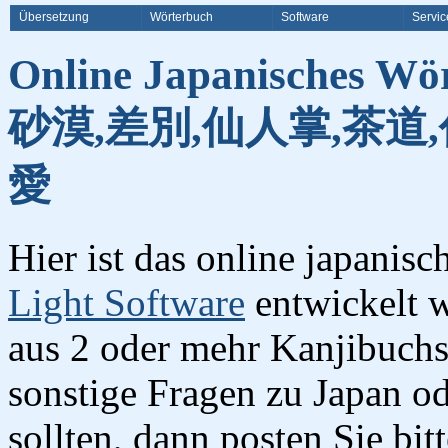
Übersetzung
Wörterbuch
Software
Servic
Online Japanisches Wö
砂漠,差別,仙人掌,茶道,
愛
Hier ist das online japanis
Light Software
entwickelt w
aus 2 oder mehr Kanjibuchst
sonstige Fragen zu Japan o
sollten, dann posten Sie bi