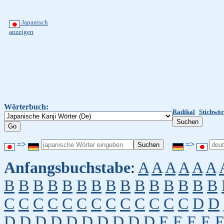
Japanisch
anzeigen
Wörterbuch:
Radikal
Stichwör
=>
=>
Anfangsbuchstabe
:
A
A
A
A
A
A
B
B
B
B
B
B
B
B
B
B
B
B
B
B
B
C
C
C
C
C
C
C
C
C
C
C
C
C
D
D
D
D
D
D
D
D
D
D
D
D
E
E
E
E