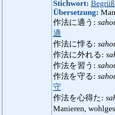
Stichwort:
Begrüß
Übersetzung:
Mani
作法に適う:
saho
適
作法に悖る:
saho
作法に外れる:
sa
作法を習う:
saho
作法を守る:
saho
守
作法を心得た:
sa
Manieren, wohlges