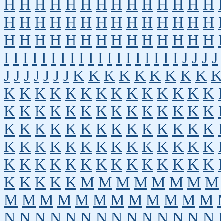
H
H
H
H
H
H
H
H
H
H
H
H
H
H
H
H
H
H
H
H
H
H
H
H
H
H
H
H
H
H
H
H
H
H
H
H
H
H
H
H
H
H
I
I
I
I
I
I
I
I
I
I
I
I
I
I
I
I
I
I
I
J
J
J
J
J
J
J
J
J
J
J
K
K
K
K
K
K
K
K
K
K
K
K
K
K
K
K
K
K
K
K
K
K
K
K
K
K
K
K
K
K
K
K
K
K
K
K
K
K
K
K
K
K
K
K
K
K
K
K
K
K
K
K
K
K
K
K
K
K
K
K
K
K
K
K
K
K
K
K
K
K
K
K
K
K
K
K
K
K
K
K
K
K
K
K
M
M
M
M
M
M
M
M
M
M
M
M
M
M
M
M
M
M
M
M
N
N
N
N
N
N
N
N
N
N
N
N
N
N