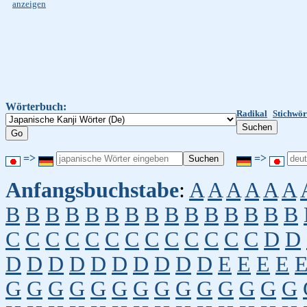
anzeigen
Wörterbuch:
Radikal
Stichwör
=>
=>
Anfangsbuchstabe
:
A
A
A
A
A
A
B
B
B
B
B
B
B
B
B
B
B
B
B
B
B
C
C
C
C
C
C
C
C
C
C
C
C
C
D
D
D
D
D
D
D
D
D
D
D
D
E
E
E
E
G
G
G
G
G
G
G
G
G
G
G
G
G
G