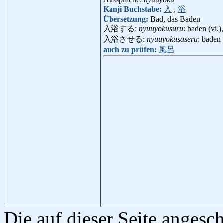
Kanji Buchstabe:
入
,
浴
Übersetzung:
Bad, das Baden
入浴する:
nyuuyokusuru
: baden (vi.
入浴させる:
nyuuyokusaseru
: baden 
auch zu prüfen:
風呂
Die auf dieser Seite anges