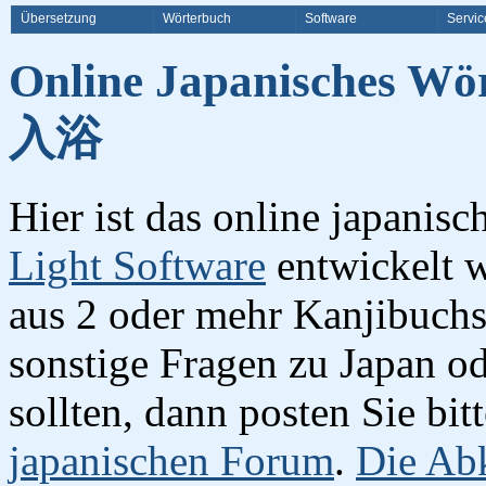
Übersetzung
Wörterbuch
Software
Servic
Online Japanisches Wö
入浴
Hier ist das online japanis
Light Software
entwickelt w
aus 2 oder mehr Kanjibuchst
sonstige Fragen zu Japan o
sollten, dann posten Sie bi
japanischen Forum
.
Die Abk