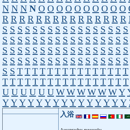
N
N
N
N
O
O
O
O
O
O
O
O
O
O
R
R
R
R
R
R
R
R
R
R
R
R
R
R
R
S
S
S
S
S
S
S
S
S
S
S
S
S
S
S
S
S
S
S
S
S
S
S
S
S
S
S
S
S
S
S
S
S
S
S
S
S
S
S
S
S
S
S
S
S
S
S
S
S
S
S
S
S
S
S
S
S
S
S
S
S
S
S
S
S
S
S
S
S
S
T
T
T
T
T
T
T
T
T
T
T
T
T
T
T
T
T
T
T
T
T
T
T
T
T
T
T
T
T
T
T
T
U
U
U
U
U
U
W
W
W
W
W
W
Y
Y
Y
Y
Y
Y
Y
Y
Y
Y
Y
Y
Y
Y
Y
Y
入浴
Aussprache:
nyuuyoku