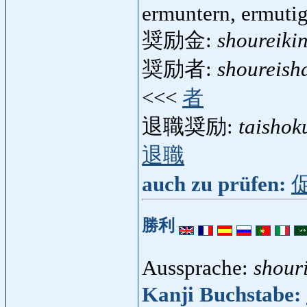
ermuntern, ermuti
奨励金:
shoureiki
奨励者:
shoureish
<<<
者
退職奨励:
taishok
退職
auch zu prüfen:
勝利
Aussprache:
shour
Kanji Buchstabe: