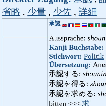
省略
,
少量
,
少佐
,
詳細
承認
Aussprache:
shoun
Kanji Buchstabe:
Stichwort:
Politik
Übersetzung:
Ane
承認する:
shouni
承認を得る:
shou
承認を求める:
sh
bitten <<<
求