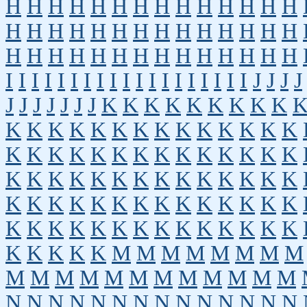
H
H
H
H
H
H
H
H
H
H
H
H
H
H
H
H
H
H
H
H
H
H
H
H
H
H
H
H
H
H
H
H
H
H
H
H
H
H
H
H
H
H
I
I
I
I
I
I
I
I
I
I
I
I
I
I
I
I
I
I
I
J
J
J
J
J
J
J
J
J
J
J
K
K
K
K
K
K
K
K
K
K
K
K
K
K
K
K
K
K
K
K
K
K
K
K
K
K
K
K
K
K
K
K
K
K
K
K
K
K
K
K
K
K
K
K
K
K
K
K
K
K
K
K
K
K
K
K
K
K
K
K
K
K
K
K
K
K
K
K
K
K
K
K
K
K
K
K
K
K
K
K
K
K
K
K
M
M
M
M
M
M
M
M
M
M
M
M
M
M
M
M
M
M
M
M
N
N
N
N
N
N
N
N
N
N
N
N
N
N