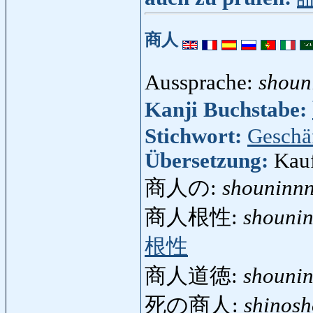
商人
Aussprache:
shoun
Kanji Buchstabe:
Stichwort:
Geschä
Übersetzung:
Kau
商人の:
shouninn
商人根性:
shouni
根性
商人道徳:
shouni
死の商人:
shinos