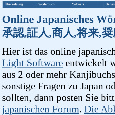
Übersetzung
Wörterbuch
Software
Servic
Online Japanisches Wö
承認,証人,商人,将来,奨
Hier ist das online japanis
Light Software
entwickelt w
aus 2 oder mehr Kanjibuchst
sonstige Fragen zu Japan o
sollten, dann posten Sie bi
japanischen Forum
.
Die Abk