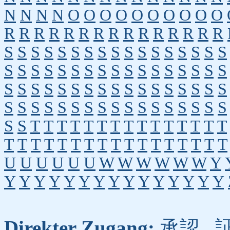
N
N
N
N
O
O
O
O
O
O
O
O
O
O
R
R
R
R
R
R
R
R
R
R
R
R
R
R
R
S
S
S
S
S
S
S
S
S
S
S
S
S
S
S
S
S
S
S
S
S
S
S
S
S
S
S
S
S
S
S
S
S
S
S
S
S
S
S
S
S
S
S
S
S
S
S
S
S
S
S
S
S
S
S
S
S
S
S
S
S
S
S
S
S
S
S
S
S
S
T
T
T
T
T
T
T
T
T
T
T
T
T
T
T
T
T
T
T
T
T
T
T
T
T
T
T
T
T
T
T
T
U
U
U
U
U
U
W
W
W
W
W
W
Y
Y
Y
Y
Y
Y
Y
Y
Y
Y
Y
Y
Y
Y
Y
Y
Direkter Zugang:
承認
,