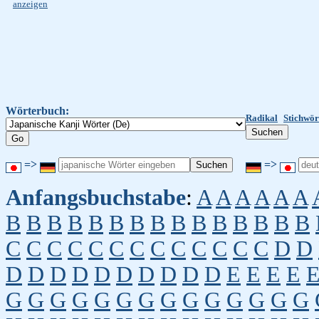
anzeigen
Wörterbuch:
Radikal
Stichwör
=>
=>
Anfangsbuchstabe
:
A
A
A
A
A
A
B
B
B
B
B
B
B
B
B
B
B
B
B
B
B
C
C
C
C
C
C
C
C
C
C
C
C
C
D
D
D
D
D
D
D
D
D
D
D
D
E
E
E
E
G
G
G
G
G
G
G
G
G
G
G
G
G
G