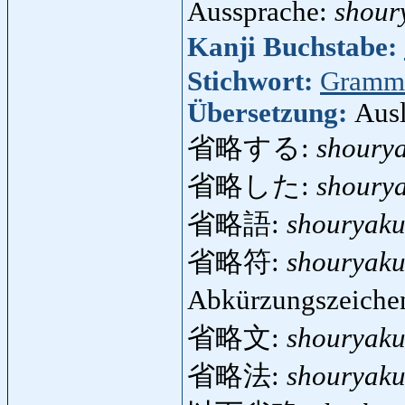
Aussprache:
shour
Kanji Buchstabe:
Stichwort:
Gramm
Übersetzung:
Aus
省略する:
shoury
省略した:
shourya
省略語:
shouryak
省略符:
shouryak
Abkürzungszeich
省略文:
shouryak
省略法:
shouryak