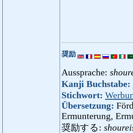
奨励
Aussprache:
shour
Kanji Buchstabe:
Stichwort:
Werbu
Übersetzung:
Förd
Ermunterung, Erm
奨励する:
shourei