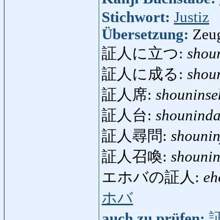
Stichwort:
Justiz
Übersetzung:
Zeu
証人に立つ:
shou
証人に成る:
shou
証人席:
shouninse
証人台:
shouninda
証人尋問:
shouni
証人召喚:
shouni
エホバの証人:
eh
ホバ
auch zu prüfen: