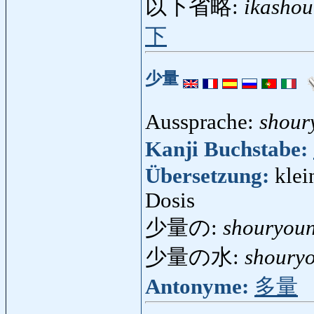
以下省略:
ikashou
下
少量
Aussprache:
shour
Kanji Buchstabe:
Übersetzung:
klei
Dosis
少量の:
shouryou
少量の水:
shoury
Antonyme:
多量