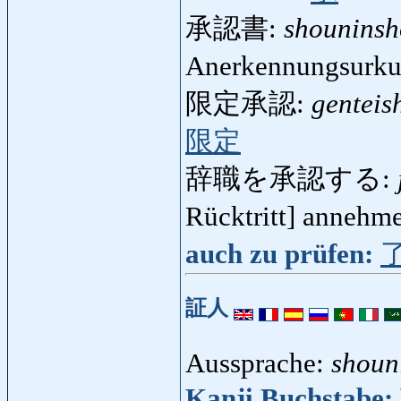
承認書:
shouninsh
Anerkennungsurk
限定承認:
genteis
限定
辞職を承認する:
Rücktritt] anneh
auch zu prüfen:
証人
Aussprache:
shoun
Kanji Buchstabe: