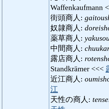
Waffenkaufmann 
街頭商人:
gaitous
奴隷商人:
doreish
薬草商人:
yakuso
中間商人:
chuuka
露店商人:
rotensh
Standkrämer <<<
近江商人:
oumish
江
天性の商人:
tens