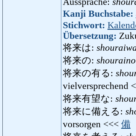
Aussprache:
shour
Kanji Buchstabe:
Stichwort:
Kalend
Übersetzung:
Zuk
将来は:
shouraiw
将来の:
shouraino
将来の有る:
shou
vielversprechend 
将来有望な:
shou
将来に備える:
sh
vorsorgen <<<
備