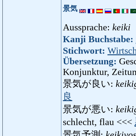
景気
Aussprache:
keiki
Kanji Buchstabe:
Stichwort:
Wirtsch
Übersetzung:
Gesc
Konjunktur, Zeitu
景気が良い:
keiki
良
景気が悪い:
keik
schlecht, flau <<<
景気予測:
keikiyo