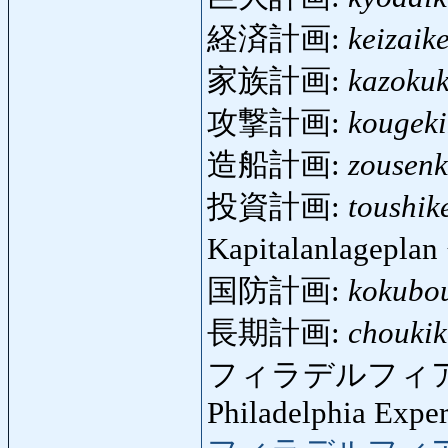
経済計画:
keizaik
家族計画:
kazokuk
攻撃計画:
kougeki
造船計画:
zousenk
投資計画:
toushik
Kapitalanlagepla
国防計画:
kokubo
長期計画:
choukik
フィラデルフィ
Philadelphia Expe