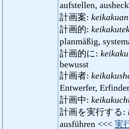
aufstellen, aushec
計画案:
keikakuan
計画的:
keikakutek
planmäßig, system
計画的に:
keikaku
bewusst
計画者:
keikakush
Entwerfer, Erfind
計画中:
keikakuch
計画を実行する:
ausführen <<<
実