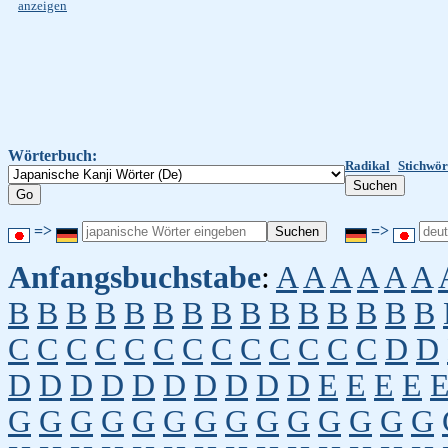
anzeigen
Wörterbuch:
Radikal
Stichwör
=>
=>
Anfangsbuchstabe
:
A
A
A
A
A
A
B
B
B
B
B
B
B
B
B
B
B
B
B
B
B
C
C
C
C
C
C
C
C
C
C
C
C
C
D
D
D
D
D
D
D
D
D
D
D
D
E
E
E
E
G
G
G
G
G
G
G
G
G
G
G
G
G
G