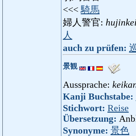
<<<
騎馬
婦人警官:
hujinke
人
auch zu prüfen:
景観
Aussprache:
keika
Kanji Buchstabe:
Stichwort:
Reise
Übersetzung:
Anbl
Synonyme:
景色