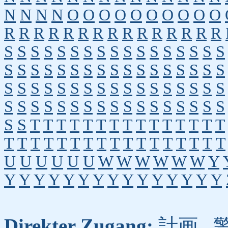
N
N
N
N
O
O
O
O
O
O
O
O
O
O
R
R
R
R
R
R
R
R
R
R
R
R
R
R
R
S
S
S
S
S
S
S
S
S
S
S
S
S
S
S
S
S
S
S
S
S
S
S
S
S
S
S
S
S
S
S
S
S
S
S
S
S
S
S
S
S
S
S
S
S
S
S
S
S
S
S
S
S
S
S
S
S
S
S
S
S
S
S
S
S
S
S
S
S
S
T
T
T
T
T
T
T
T
T
T
T
T
T
T
T
T
T
T
T
T
T
T
T
T
T
T
T
T
T
T
T
T
U
U
U
U
U
U
W
W
W
W
W
W
Y
Y
Y
Y
Y
Y
Y
Y
Y
Y
Y
Y
Y
Y
Y
Y
Direkter Zugang:
計画
,