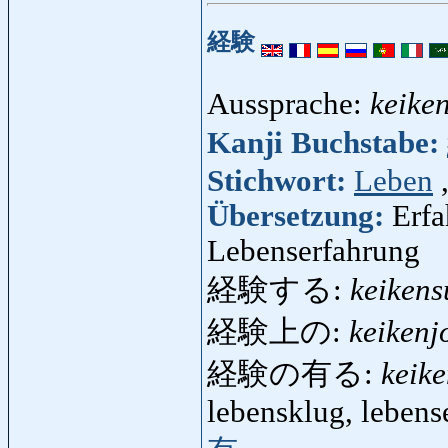
経験
Aussprache:
keike
Kanji Buchstabe:
Stichwort:
Leben
Übersetzung:
Erfa
Lebenserfahrung
経験する:
keikens
経験上の:
keikenj
経験の有る:
keik
lebensklug, lebense