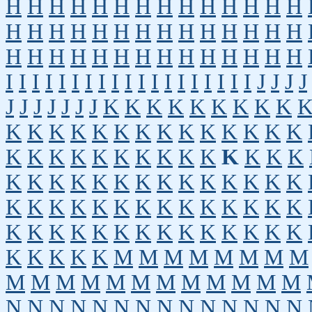
H
H
H
H
H
H
H
H
H
H
H
H
H
H
H
H
H
H
H
H
H
H
H
H
H
H
H
H
H
H
H
H
H
H
H
H
H
H
H
H
H
H
I
I
I
I
I
I
I
I
I
I
I
I
I
I
I
I
I
I
I
J
J
J
J
J
J
J
J
J
J
J
K
K
K
K
K
K
K
K
K
K
K
K
K
K
K
K
K
K
K
K
K
K
K
K
K
K
K
K
K
K
K
K
K
K
K
K
K
K
K
K
K
K
K
K
K
K
K
K
K
K
K
K
K
K
K
K
K
K
K
K
K
K
K
K
K
K
K
K
K
K
K
K
K
K
K
K
K
K
K
K
K
K
K
K
M
M
M
M
M
M
M
M
M
M
M
M
M
M
M
M
M
M
M
M
N
N
N
N
N
N
N
N
N
N
N
N
N
N