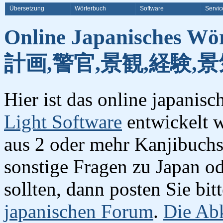
Übersetzung
Wörterbuch
Software
Servic
Online Japanisches Wö
計画,警官,景観,経験,景
Hier ist das online japanis
Light Software
entwickelt w
aus 2 oder mehr Kanjibuchst
sonstige Fragen zu Japan o
sollten, dann posten Sie bi
japanischen Forum
.
Die Abk