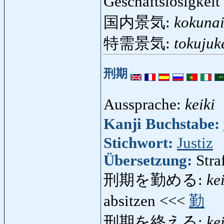
Geschäftslosigkei
国内景気:
kokunai
特需景気:
tokujuk
刑期
Aussprache:
keiki
Kanji Buchstabe:
Stichwort:
Justiz
Übersetzung:
Stra
刑期を勤める:
ke
absitzen <<<
勤
刑期を終える:
ke