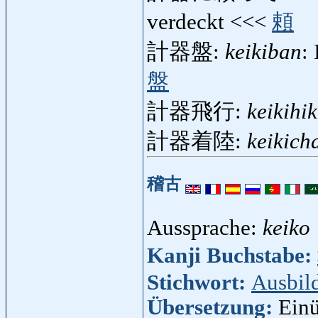
verdeckt <<<
頼
計器盤:
keikiban
:
盤
計器飛行:
keikihi
計器着陸:
keikich
稽古
Aussprache:
keiko
Kanji Buchstabe:
Stichwort:
Ausbil
Übersetzung:
Einü