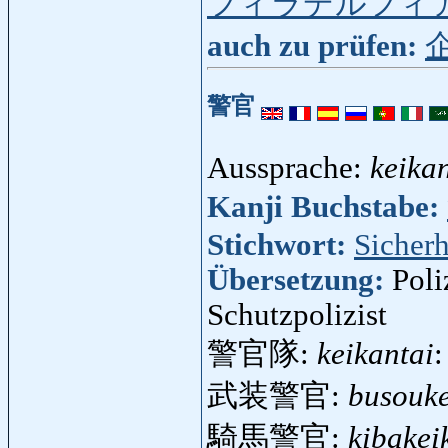
フィラデルフィ
auch zu prüfen:
警官
Aussprache:
keika
Kanji Buchstabe:
Stichwort:
Sicherh
Übersetzung:
Poli
Schutzpolizist
警官隊:
keikantai
:
武装警官:
busouk
騎馬警官:
kibakei