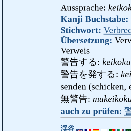
Aussprache:
keiko
Kanji Buchstabe:
Stichwort:
Verbre
Übersetzung:
Ver
Verweis
警告する:
keikoku
警告を発する:
ke
senden (schicken, 
無警告:
mukeikok
auch zu prüfen:
渓谷