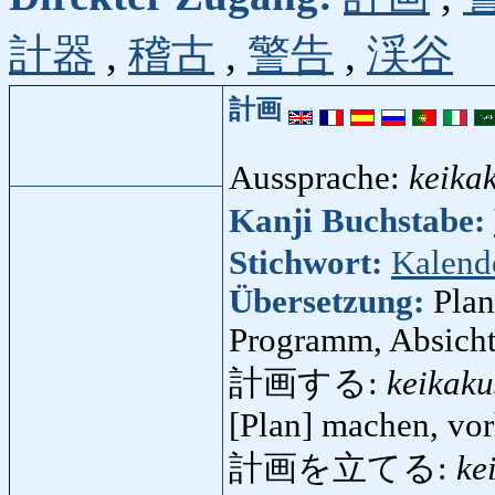
計器
,
稽古
,
警告
,
渓谷
計画
Aussprache:
keika
Kanji Buchstabe:
Stichwort:
Kalend
Übersetzung:
Plan
Programm, Absicht
計画する:
keikaku
[Plan] machen, vor
計画を立てる:
ke