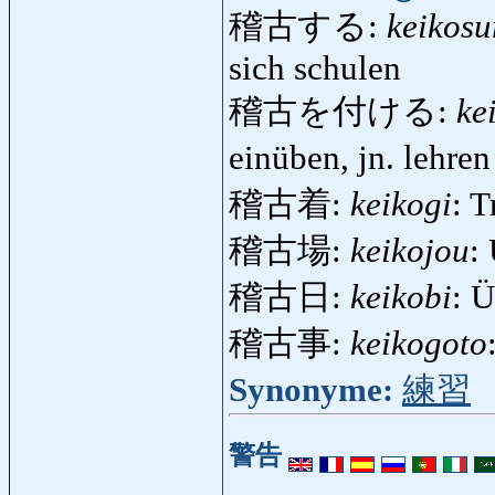
稽古する:
keikosu
sich schulen
稽古を付ける:
ke
einüben, jn. lehre
稽古着:
keikogi
: 
稽古場:
keikojou
:
稽古日:
keikobi
: 
稽古事:
keikogoto
Synonyme:
練習
警告