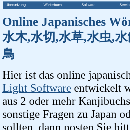
Übersetzung
Wörterbuch
Software
Servic
Online Japanisches Wö
水木,水切,水草,水虫,水
鳥
Hier ist das online japanis
Light Software
entwickelt w
aus 2 oder mehr Kanjibuchst
sonstige Fragen zu Japan o
sollten, dann posten Sie bi