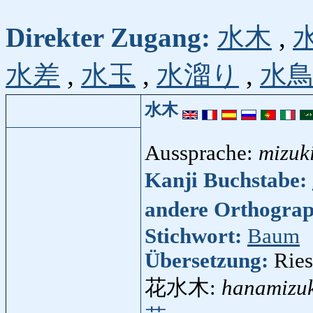
Direkter Zugang:
水木
,
水差
,
水玉
,
水溜り
,
水
水木
Aussprache:
mizuk
Kanji Buchstabe:
andere Orthogra
Stichwort:
Baum
Übersetzung:
Ries
花水木:
hanamizu