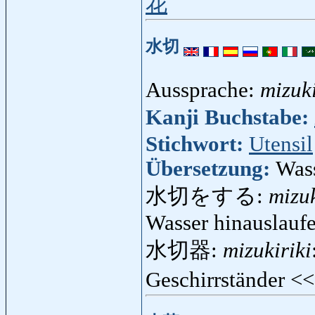
花
水切
Aussprache:
mizuki
Kanji Buchstabe:
Stichwort:
Utensil
Übersetzung:
Wass
水切をする:
mizu
Wasser hinauslaufe
水切器:
mizukiriki
Geschirrständer <