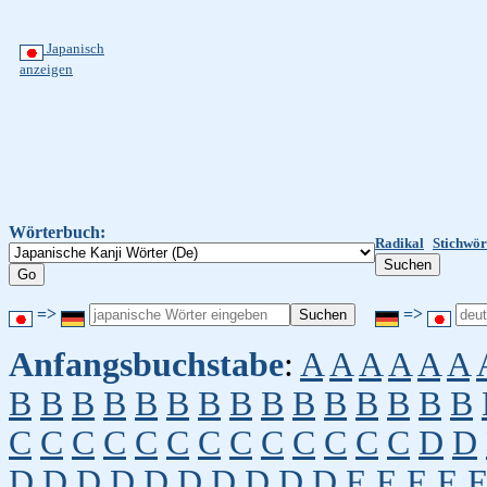
Japanisch
anzeigen
Wörterbuch:
Radikal
Stichwör
=>
=>
Anfangsbuchstabe
:
A
A
A
A
A
A
B
B
B
B
B
B
B
B
B
B
B
B
B
B
B
C
C
C
C
C
C
C
C
C
C
C
C
C
D
D
D
D
D
D
D
D
D
D
D
D
E
E
E
E