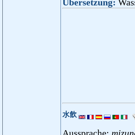
Übersetzung:
Wass
水飲
Aussprache:
mizun