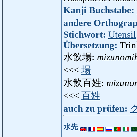
Kanji Buchstabe:
andere Orthogra
Stichwort:
Utensil
Übersetzung:
Trin
水飲場:
mizunomi
<<<
場
水飲百姓:
mizuno
<<<
百姓
auch zu prüfen:
水先