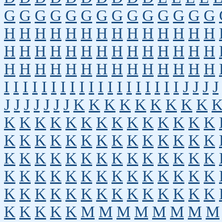
G
G
G
G
G
G
G
G
G
G
G
G
G
G
H
H
H
H
H
H
H
H
H
H
H
H
H
H
H
H
H
H
H
H
H
H
H
H
H
H
H
H
H
H
H
H
H
H
H
H
H
H
H
H
H
H
I
I
I
I
I
I
I
I
I
I
I
I
I
I
I
I
I
I
I
J
J
J
J
J
J
J
J
J
J
J
K
K
K
K
K
K
K
K
K
K
K
K
K
K
K
K
K
K
K
K
K
K
K
K
K
K
K
K
K
K
K
K
K
K
K
K
K
K
K
K
K
K
K
K
K
K
K
K
K
K
K
K
K
K
K
K
K
K
K
K
K
K
K
K
K
K
K
K
K
K
K
K
K
K
K
K
K
K
K
K
K
K
K
K
M
M
M
M
M
M
M
M