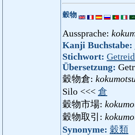
穀物
Aussprache:
kokum
Kanji Buchstabe:
Stichwort:
Getrei
Übersetzung:
Getr
穀物倉:
kokumots
Silo <<<
倉
穀物市場:
kokumot
穀物取引:
kokumot
Synonyme:
穀類