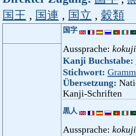
国王
,
国連
,
国立
,
穀類
国字
Aussprache:
kokuji
Kanji Buchstabe:
Stichwort:
Gramm
Übersetzung:
Nati
Kanji-Schriften
黒人
Aussprache:
kokuj