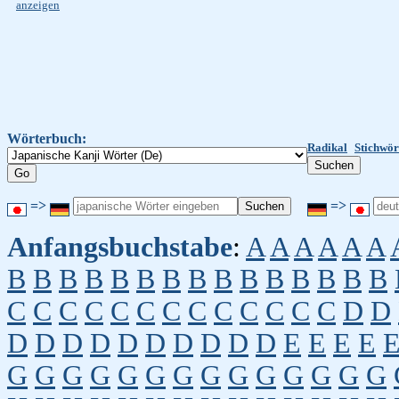
anzeigen
Wörterbuch:
Radikal
Stichwör
=>
=>
Anfangsbuchstabe
:
A
A
A
A
A
A
B
B
B
B
B
B
B
B
B
B
B
B
B
B
B
C
C
C
C
C
C
C
C
C
C
C
C
C
D
D
D
D
D
D
D
D
D
D
D
D
E
E
E
E
G
G
G
G
G
G
G
G
G
G
G
G
G
G