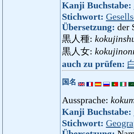
Kanji Buchstabe:
Stichwort:
Gesells
Übersetzung:
der 
黒人種:
kokujinsh
黒人女:
kokujinon
auch zu prüfen:
国名
Aussprache:
kokum
Kanji Buchstabe:
Stichwort:
Geogra
Übersetzung:
Name