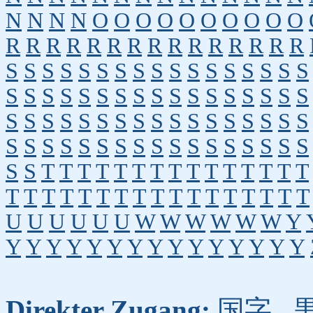
N
N
N
N
O
O
O
O
O
O
O
O
O
O
R
R
R
R
R
R
R
R
R
R
R
R
R
R
R
S
S
S
S
S
S
S
S
S
S
S
S
S
S
S
S
S
S
S
S
S
S
S
S
S
S
S
S
S
S
S
S
S
S
S
S
S
S
S
S
S
S
S
S
S
S
S
S
S
S
S
S
S
S
S
S
S
S
S
S
S
S
S
S
S
S
S
S
S
S
T
T
T
T
T
T
T
T
T
T
T
T
T
T
T
T
T
T
T
T
T
T
T
T
T
T
T
T
T
T
T
T
U
U
U
U
U
U
W
W
W
W
W
W
Y
Y
Y
Y
Y
Y
Y
Y
Y
Y
Y
Y
Y
Y
Y
Y
Direkter Zugang:
国字
,