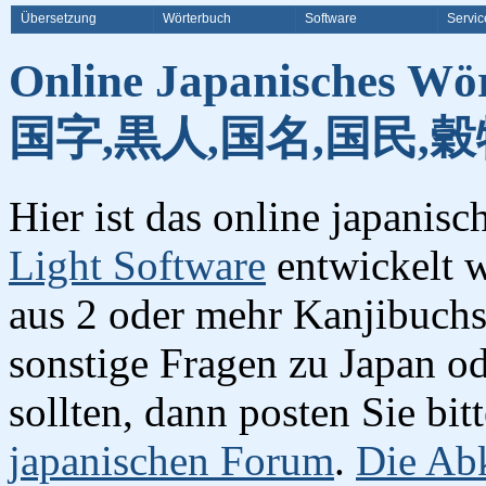
Übersetzung
Wörterbuch
Software
Servic
Online Japanisches Wö
国字,黒人,国名,国民,穀
Hier ist das online japanis
Light Software
entwickelt w
aus 2 oder mehr Kanjibuchst
sonstige Fragen zu Japan o
sollten, dann posten Sie bi
japanischen Forum
.
Die Abk