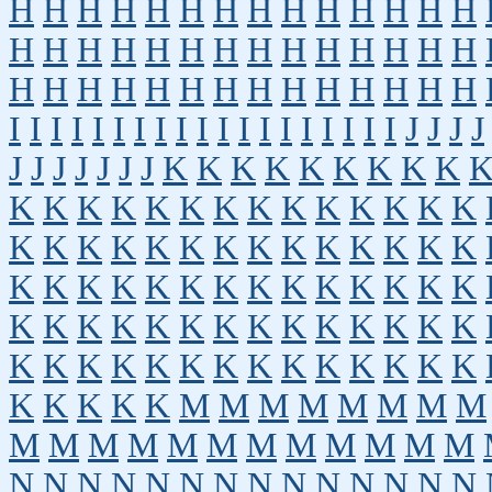
H
H
H
H
H
H
H
H
H
H
H
H
H
H
H
H
H
H
H
H
H
H
H
H
H
H
H
H
H
H
H
H
H
H
H
H
H
H
H
H
H
H
I
I
I
I
I
I
I
I
I
I
I
I
I
I
I
I
I
I
I
J
J
J
J
J
J
J
J
J
J
J
K
K
K
K
K
K
K
K
K
K
K
K
K
K
K
K
K
K
K
K
K
K
K
K
K
K
K
K
K
K
K
K
K
K
K
K
K
K
K
K
K
K
K
K
K
K
K
K
K
K
K
K
K
K
K
K
K
K
K
K
K
K
K
K
K
K
K
K
K
K
K
K
K
K
K
K
K
K
K
K
K
K
K
K
M
M
M
M
M
M
M
M
M
M
M
M
M
M
M
M
M
M
M
M
N
N
N
N
N
N
N
N
N
N
N
N
N
N