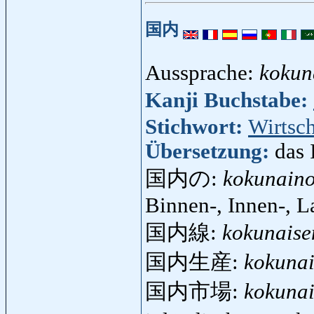
国内
Aussprache:
kokun
Kanji Buchstabe:
Stichwort:
Wirtsch
Übersetzung:
das 
国内の:
kokunain
Binnen-, Innen-, L
国内線:
kokunaise
国内生産:
kokunai
国内市場:
kokunai