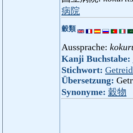
病院
穀類
Aussprache:
kokur
Kanji Buchstabe:
Stichwort:
Getrei
Übersetzung:
Getr
Synonyme:
穀物