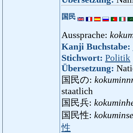
国民
Aussprache:
kokum
Kanji Buchstabe:
Stichwort:
Politik
Übersetzung:
Nati
国民の:
kokuminn
staatlich
国民兵:
kokuminh
国民性:
kokuminse
性