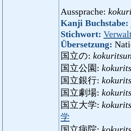
Aussprache:
kokur
Kanji Buchstabe:
Stichwort:
Verwal
Übersetzung:
Nati
国立の:
kokuritsu
国立公園:
kokurit
国立銀行:
kokurit
国立劇場:
kokurit
国立大学:
kokurit
学
国立病院:
kokurit