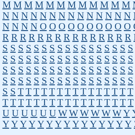
M
M
M
M
M
M
M
M
M
M
M
M
N
N
N
N
N
N
N
N
N
N
N
N
N
N
N
N
N
N
O
O
O
O
O
O
O
O
O
O
R
R
R
R
R
R
R
R
R
R
R
R
R
R
R
S
S
S
S
S
S
S
S
S
S
S
S
S
S
S
S
S
S
S
S
S
S
S
S
S
S
S
S
S
S
S
S
S
S
S
S
S
S
S
S
S
S
S
S
S
S
S
S
S
S
S
S
S
S
S
S
S
S
S
S
S
S
S
S
S
S
S
S
S
S
T
T
T
T
T
T
T
T
T
T
T
T
T
T
T
T
T
T
T
T
T
T
T
T
T
T
T
T
T
T
T
T
U
U
U
U
U
U
W
W
W
W
W
W
Y
Y
Y
Y
Y
Y
Y
Y
Y
Y
Y
Y
Y
Y
Y
Y