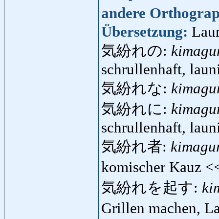
andere Orthogra
Übersetzung:
Laun
気紛れの:
kimagu
schrullenhaft, laun
気紛れな:
kimagu
気紛れに:
kimagu
schrullenhaft, laun
気紛れ者:
kimagu
komischer Kauz 
気紛れを起す:
ki
Grillen machen, 