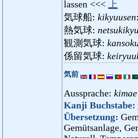
lassen <<<
上
気球船:
kikyuusen
熱気球:
netsukiky
観測気球:
kansok
係留気球:
keiryuu
気前
Aussprache:
kimae
Kanji Buchstabe:
Übersetzung:
Gemü
Gemütsanlage, Gem