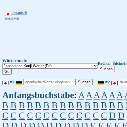
Japanisch
anzeigen
Wörterbuch:
Radikal
Stichwör
=>
=>
Anfangsbuchstabe
:
A
A
A
A
A
A
B
B
B
B
B
B
B
B
B
B
B
B
B
B
B
C
C
C
C
C
C
C
C
C
C
C
C
C
D
D
D
D
D
D
D
D
D
D
D
D
E
E
E
E