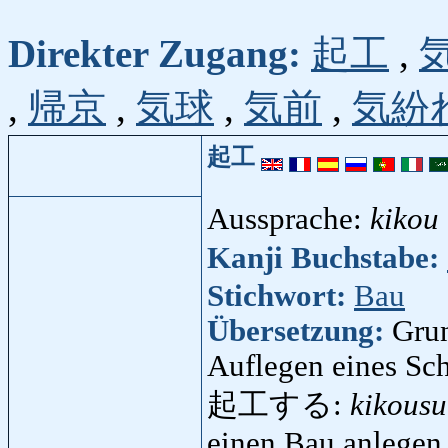
Direkter Zugang:
起工
,
,
帰京
,
気球
,
気前
,
気紛
起工
Aussprache:
kikou
Kanji Buchstabe:
Stichwort:
Bau
Übersetzung:
Grun
Auflegen eines Sch
起工する:
kikousu
einen Bau anlegen,