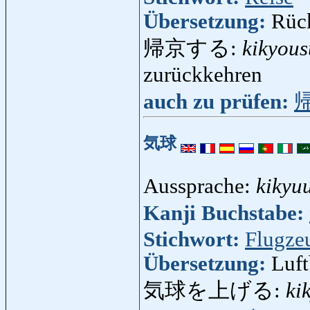
Übersetzung:
Rück
帰京する:
kikyous
zurückkehren
auch zu prüfen:
気球
Aussprache:
kikyu
Kanji Buchstabe:
Stichwort:
Flugze
Übersetzung:
Luft
気球を上げる:
ki