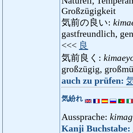
Naturell, Temperam
Großzügigkeit
気前の良い:
kima
gastfreundlich, ge
<<<
良
気前良く:
kimaey
großzügig, großmü
auch zu prüfen:
気紛れ
Aussprache:
kimag
Kanji Buchstabe: