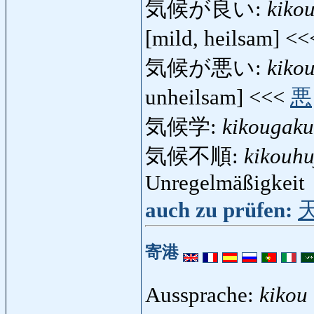
気候が良い:
kikou
[mild, heilsam] <
気候が悪い:
kiko
unheilsam] <<<
悪
気候学:
kikougaku
気候不順:
kikouhu
Unregelmäßigkeit
auch zu prüfen:
寄港
Aussprache:
kikou