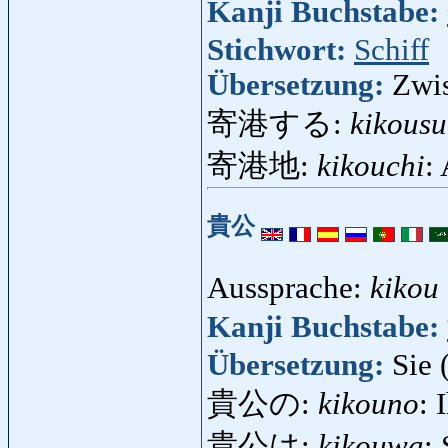
Kanji Buchstabe:
Stichwort:
Schiff
Übersetzung:
Zwi
寄港する:
kikousu
寄港地:
kikouchi
:
貴公
Aussprache:
kikou
Kanji Buchstabe:
Übersetzung:
Sie 
貴公の:
kikouno
: 
貴公は:
kikouwa
: 