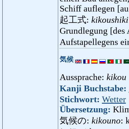
Schiff auflegen [au
起工式:
kikoushiki
Grundlegung [des 
Aufstapellegens ei
気候
Aussprache:
kikou
Kanji Buchstabe:
Stichwort:
Wetter
Übersetzung:
Klim
気候の:
kikouno
: 