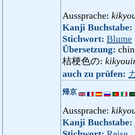
Aussprache:
kikyo
Kanji Buchstabe:
Stichwort:
Blume
Übersetzung:
chi
桔梗色の:
kikyoui
auch zu prüfen:
帰京
Aussprache:
kikyo
Kanji Buchstabe:
Stichwort:
Reise