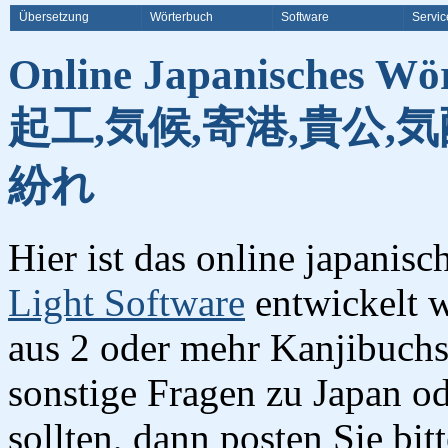
Übersetzung
Wörterbuch
Software
Servic
Online Japanisches Wö
起工,気候,寄港,貴公,気
紛れ
Hier ist das online japanis
Light Software
entwickelt w
aus 2 oder mehr Kanjibuchst
sonstige Fragen zu Japan o
sollten, dann posten Sie bi