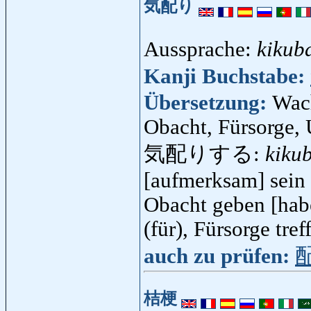
気配り
Aussprache:
kikub
Kanji Buchstabe:
Übersetzung:
Wac
Obacht, Fürsorge,
気配りする:
kiku
[aufmerksam] sein 
Obacht geben [habe
(für), Fürsorge tref
auch zu prüfen:
桔梗