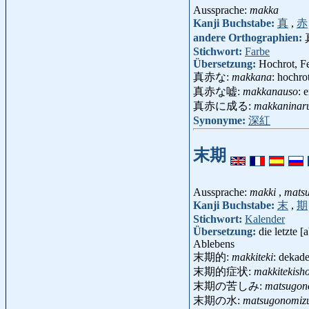
Aussprache:
makka
Kanji Buchstabe:
真
,
赤
andere Orthographien:
Stichwort:
Farbe
Übersetzung:
Hochrot, F
真赤な:
makkana
: hochrot
真赤な嘘:
makkanauso
: 
真赤に成る:
makkaninar
Synonyme:
深紅
末期
Aussprache:
makki
,
mats
Kanji Buchstabe:
末
,
期
Stichwort:
Kalender
Übersetzung:
die letzte 
Ablebens
末期的:
makkiteki
: dekad
末期的症状:
makkitekish
末期の苦しみ:
matsugon
末期の水:
matsugonomiz