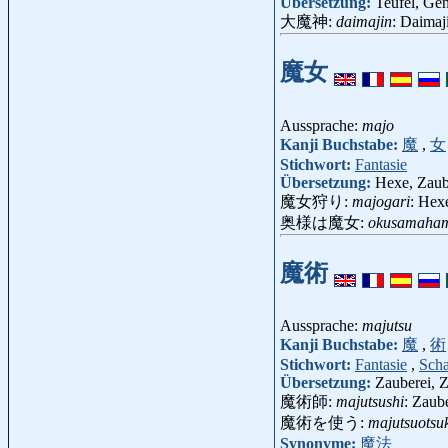
Übersetzung:
Teufel, Gen
大魔神:
daimajin
: Daimaj
魔女
Aussprache:
majo
Kanji Buchstabe:
魔
,
女
Stichwort:
Fantasie
Übersetzung:
Hexe, Zaub
魔女狩り:
majogari
: Hex
奥様は魔女:
okusamaha
魔術
Aussprache:
majutsu
Kanji Buchstabe:
魔
,
術
Stichwort:
Fantasie
,
Sch
Übersetzung:
Zauberei, 
魔術師:
majutsushi
: Zaub
魔術を使う:
majutsuotsu
Synonyme:
魔法