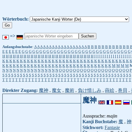
Wörterbuch:
=>
Anfangsbuchstabe
:
A
A
A
A
A
A
A
A
A
A
A
A
A
A
A
A
A
A
B
B
B
B
B
B
B
B
B
B
B
B
E
E
E
E
E
E
G
G
G
G
G
G
G
G
G
G
G
G
G
G
G
G
G
G
G
G
G
G
G
G
G
G
G
G
G
G
G
H
H
H
H
H
H
H
H
H
H
H
H
H
H
H
H
H
H
H
H
H
H
H
H
H
H
I
I
I
I
I
I
I
I
I
I
I
I
I
I
I
I
I
I
K
K
K
K
K
K
K
K
K
K
K
K
K
K
K
K
K
K
K
K
K
K
K
K
K
K
K
K
K
K
K
K
K
K
K
K
K
K
K
K
K
K
K
K
K
K
K
K
K
K
K
K
K
K
K
K
K
K
K
K
K
K
K
K
K
K
K
M
M
M
M
N
N
N
N
N
N
N
N
N
N
N
N
N
N
N
N
O
O
O
O
O
O
O
O
O
O
O
O
O
O
O
O
O
O
O
O
P
S
S
S
S
S
S
S
S
S
S
S
S
S
S
S
S
S
S
S
S
S
S
S
S
S
S
S
S
S
S
S
S
S
S
S
S
S
S
S
S
S
S
S
S
T
T
T
T
T
T
T
T
T
T
T
T
T
T
T
T
T
T
T
T
T
T
T
T
T
T
T
T
T
T
T
T
T
T
T
T
T
T
T
T
Direkter Zugang:
魔神
,
魔女
,
魔術
,
負け惜しみ
,
蒔絵
,
巻貝
,
魔神
Aussprache:
majin
Kanji Buchstabe:
魔
,
神
Stichwort:
Fantasie