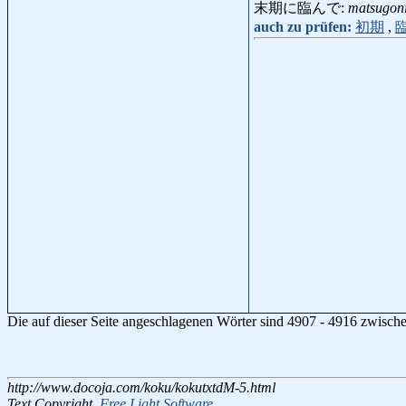
末期に臨んで:
matsugon
auch zu prüfen:
初期
,
Die auf dieser Seite angeschlagenen Wörter sind 4907 - 4916 zwisch
http://www.docoja.com/koku/kokutxtdM-5.html
Text Copyright,
Free Light Software