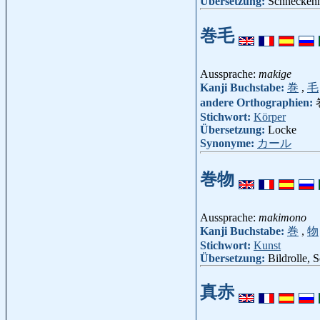
Übersetzung:
Schnecken
巻毛
Aussprache:
makige
Kanji Buchstabe:
巻
,
毛
andere Orthographien:
Stichwort:
Körper
Übersetzung:
Locke
Synonyme:
カール
巻物
Aussprache:
makimono
Kanji Buchstabe:
巻
,
物
Stichwort:
Kunst
Übersetzung:
Bildrolle, S
真赤