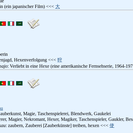
ie
in (ein japanischer Film) <<<
大
erin
enjagd, Hexenverfolgung <<<
狩
majo
: Verliebt in eine Hexe (eine amerikanische Fernsehserie, 1964-1
au
Zauberkunst, Magie, Taschenspielerei, Blendwerk, Gaukelei
erer, Magier, Nekromant, Hexer, Magiker, Taschenspieler, Gaukler, B
kau
: zaubern, Zauberei [Zauberkünste] treiben, hexen <<<
使