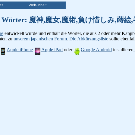
es
Web-Inhalt
von Kanji Wörter: 魔神,魔女,魔術,負け惜しみ
re
entwickelt wurde und enthält die Wörter, die aus 2 oder mehr Kanjib
chten zu
unserem japanischen Forum
.
Die Abkürzungsliste
sollte ebenfall
Apple iPhone
Apple iPad
oder
Google Android
installiere