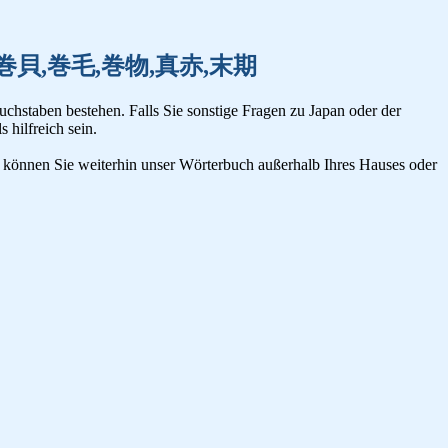
,蒔絵,巻貝,巻毛,巻物,真赤,末期
uchstaben bestehen. Falls Sie sonstige Fragen zu Japan oder der
s hilfreich sein.
n, können Sie weiterhin unser Wörterbuch außerhalb Ihres Hauses oder