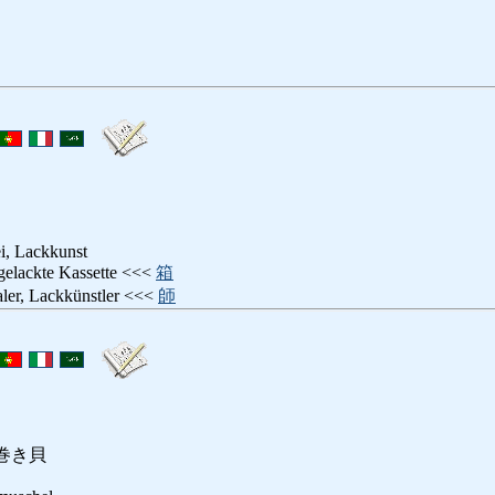
i, Lackkunst
 gelackte Kassette <<<
箱
ler, Lackkünstler <<<
師
巻き貝