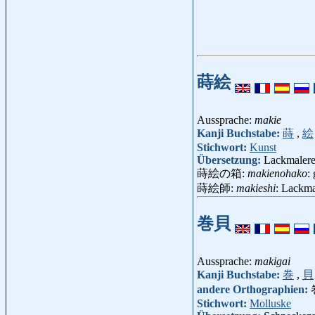
蒔絵
Aussprache:
makie
Kanji Buchstabe:
蒔
,
絵
Stichwort:
Kunst
Übersetzung:
Lackmalere
蒔絵の箱:
makienohako
:
蒔絵師:
makieshi
: Lackma
巻貝
Aussprache:
makigai
Kanji Buchstabe:
巻
,
貝
andere Orthographien:
Stichwort:
Molluske