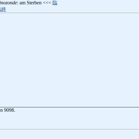
inozonde
: am Sterben <<<
臨
臨終
en 9098.