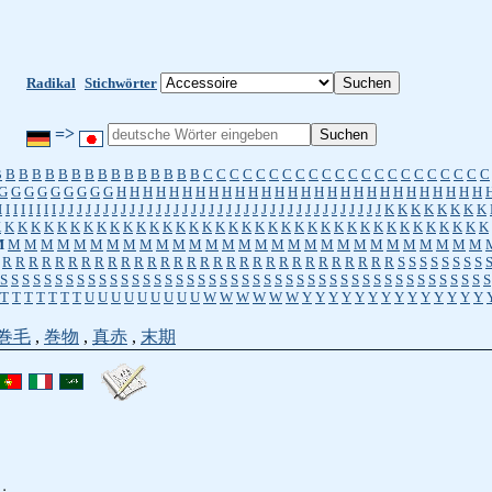
Radikal
Stichwörter
=>
B
B
B
B
B
B
B
B
B
B
B
B
B
B
B
B
C
C
C
C
C
C
C
C
C
C
C
C
C
C
C
C
C
C
C
C
C
C
G
G
G
G
G
G
G
G
G
H
H
H
H
H
H
H
H
H
H
H
H
H
H
H
H
H
H
H
H
H
H
H
H
H
H
H
H
I
I
I
I
I
I
I
I
J
J
J
J
J
J
J
J
J
J
J
J
J
J
J
J
J
J
J
J
J
J
J
J
J
J
J
J
J
J
J
J
J
J
J
J
J
K
K
K
K
K
K
K
K
K
K
K
K
K
K
K
K
K
K
K
K
K
K
K
K
K
K
K
K
K
K
K
K
K
K
K
K
K
K
K
K
K
K
K
K
K
K
M
M
M
M
M
M
M
M
M
M
M
M
M
M
M
M
M
M
M
M
M
M
M
M
M
M
M
M
M
M
R
R
R
R
R
R
R
R
R
R
R
R
R
R
R
R
R
R
R
R
R
R
R
R
R
R
R
R
R
R
S
S
S
S
S
S
S
S
S
S
S
S
S
S
S
S
S
S
S
S
S
S
S
S
S
S
S
S
S
S
S
S
S
S
S
S
S
S
S
S
S
S
S
S
S
S
S
S
S
S
S
S
S
T
T
T
T
T
T
T
U
U
U
U
U
U
U
U
U
W
W
W
W
W
W
Y
Y
Y
Y
Y
Y
Y
Y
Y
Y
Y
Y
Y
Y
巻毛
,
巻物
,
真赤
,
末期