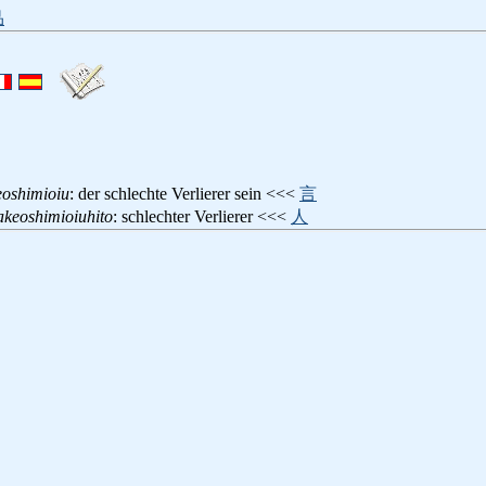
品
oshimioiu
: der schlechte Verlierer sein <<<
言
keoshimioiuhito
: schlechter Verlierer <<<
人