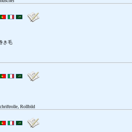
muschel
巻き毛
chriftrolle, Rollbild