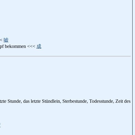
<<
嘘
n Kopf bekommen <<<
成
zte Stunde, das letzte Stündlein, Sterbestunde, Todesstunde, Zeit des
苦