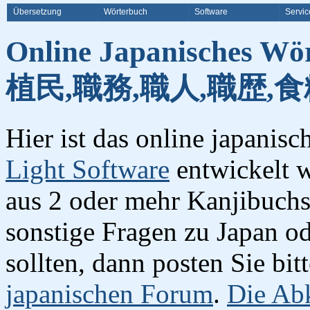
Übersetzung
Wörterbuch
Software
Servic
Online Japanisches Wö
植民,職務,職人,職歴,食
Hier ist das online japanis
Light Software
entwickelt w
aus 2 oder mehr Kanjibuchst
sonstige Fragen zu Japan o
sollten, dann posten Sie bi
japanischen Forum
.
Die Abk