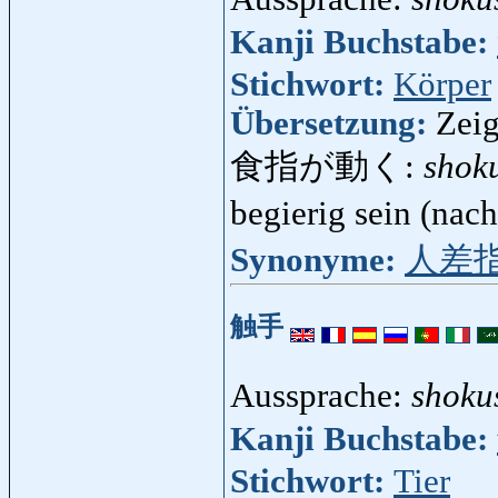
Kanji Buchstabe:
Stichwort:
Körper
Übersetzung:
Zeig
食指が動く:
shok
begierig sein (nach
Synonyme:
人差
触手
Aussprache:
shoku
Kanji Buchstabe:
Stichwort:
Tier