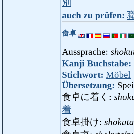
別
auch zu prüfen:
食卓
Aussprache:
shoku
Kanji Buchstabe:
Stichwort:
Möbel
Übersetzung:
Spei
食卓に着く:
shok
着
食卓掛け:
shokut