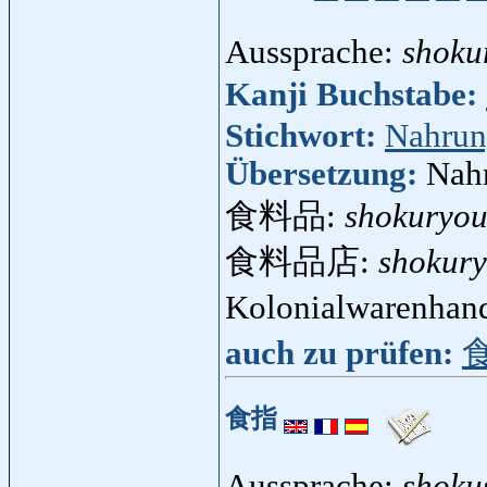
Aussprache:
shoku
Kanji Buchstabe:
Stichwort:
Nahru
Übersetzung:
Nahr
食料品:
shokuryou
食料品店:
shokury
Kolonialwarenhan
auch zu prüfen:
食指
Aussprache:
shoku