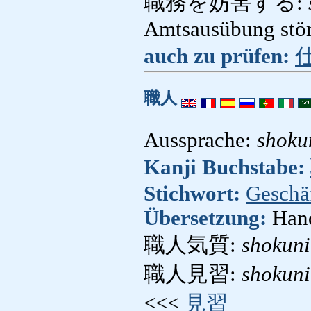
職務を妨害する:
Amtsausübung stör
auch zu prüfen:
職人
Aussprache:
shoku
Kanji Buchstabe:
Stichwort:
Geschä
Übersetzung:
Hand
職人気質:
shokuni
職人見習:
shokun
<<<
見習