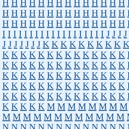
H
H
H
H
H
H
H
H
H
H
H
H
H
H
H
H
H
H
H
H
H
H
H
H
H
H
H
H
H
H
H
H
H
H
H
H
H
H
H
H
H
H
I
I
I
I
I
I
I
I
I
I
I
I
I
I
I
I
I
I
I
J
J
J
J
J
J
J
J
J
J
J
K
K
K
K
K
K
K
K
K
K
K
K
K
K
K
K
K
K
K
K
K
K
K
K
K
K
K
K
K
K
K
K
K
K
K
K
K
K
K
K
K
K
K
K
K
K
K
K
K
K
K
K
K
K
K
K
K
K
K
K
K
K
K
K
K
K
K
K
K
K
K
K
K
K
K
K
K
K
K
K
K
K
K
K
M
M
M
M
M
M
M
M
M
M
M
M
M
M
M
M
M
M
M
M
N
N
N
N
N
N
N
N
N
N
N
N
N
N