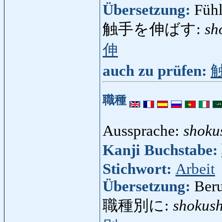
Übersetzung:
Fühl
触手を伸ばす:
sh
伸
auch zu prüfen:
職種
Aussprache:
shoku
Kanji Buchstabe:
Stichwort:
Arbeit
Übersetzung:
Beru
職種別に:
shokush