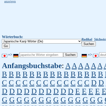
anzeigen
Wörterbuch:
Radikal
Stichwör
=>
=>
Anfangsbuchstabe
:
A
A
A
A
A
A
B
B
B
B
B
B
B
B
B
B
B
B
B
B
B
C
C
C
C
C
C
C
C
C
C
C
C
C
D
D
D
D
D
D
D
D
D
D
D
D
E
E
E
E
G
G
G
G
G
G
G
G
G
G
G
G
G
G