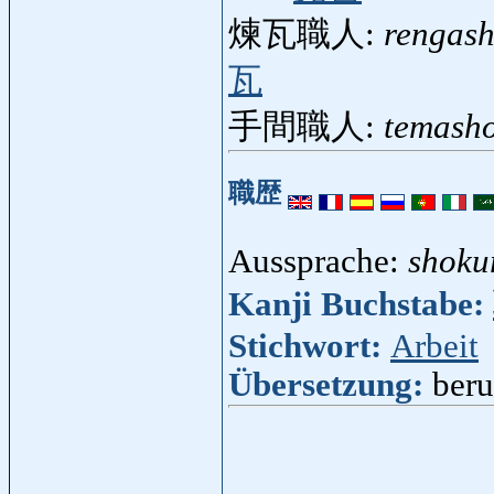
煉瓦職人:
rengas
瓦
手間職人:
temash
職歴
Aussprache:
shoku
Kanji Buchstabe:
Stichwort:
Arbeit
Übersetzung:
beru