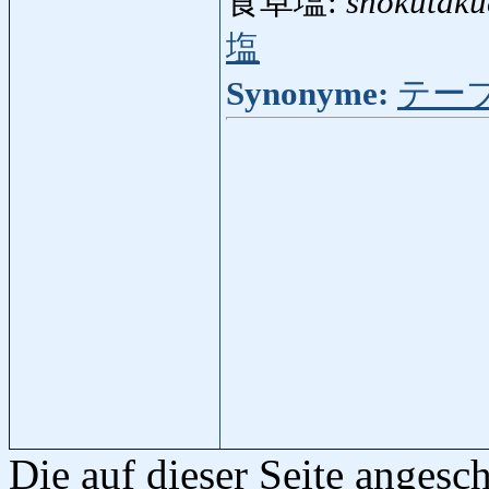
食卓塩:
shokutaku
塩
Synonyme:
テー
Die auf dieser Seite anges