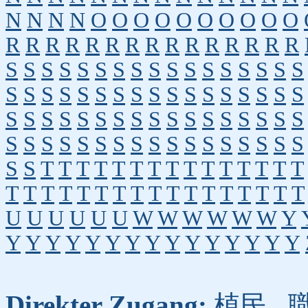
N
N
N
N
O
O
O
O
O
O
O
O
O
O
R
R
R
R
R
R
R
R
R
R
R
R
R
R
R
S
S
S
S
S
S
S
S
S
S
S
S
S
S
S
S
S
S
S
S
S
S
S
S
S
S
S
S
S
S
S
S
S
S
S
S
S
S
S
S
S
S
S
S
S
S
S
S
S
S
S
S
S
S
S
S
S
S
S
S
S
S
S
S
S
S
S
S
S
S
T
T
T
T
T
T
T
T
T
T
T
T
T
T
T
T
T
T
T
T
T
T
T
T
T
T
T
T
T
T
T
T
U
U
U
U
U
U
W
W
W
W
W
W
Y
Y
Y
Y
Y
Y
Y
Y
Y
Y
Y
Y
Y
Y
Y
Y
Direkter Zugang:
植民
,