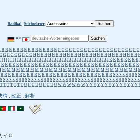
Radikal
Stichwörter
=>
B
B
B
B
B
B
B
B
B
B
B
B
B
B
B
B
C
C
C
C
C
C
C
C
C
C
C
C
C
C
C
C
C
C
C
C
C
C
G
G
G
G
G
G
G
G
G
H
H
H
H
H
H
H
H
H
H
H
H
H
H
H
H
H
H
H
H
H
H
H
H
H
H
H
H
I
I
I
I
I
I
I
I
J
J
J
J
J
J
J
J
J
J
J
J
J
J
J
J
J
J
J
J
J
J
J
J
J
J
J
J
J
J
J
J
J
J
J
J
J
K
K
K
K
K
K
K
K
K
K
K
K
K
K
K
K
K
K
K
K
K
K
K
K
K
K
K
K
K
K
K
K
K
K
K
K
K
K
K
K
K
K
K
K
K
K
M
M
M
M
M
M
M
M
M
M
M
M
M
M
M
M
M
M
M
M
M
M
M
M
M
M
M
M
M
M
R
R
R
R
R
R
R
R
R
R
R
R
R
R
R
R
R
R
R
R
R
R
R
R
R
R
R
R
R
R
S
S
S
S
S
S
S
S
S
S
S
S
S
S
S
S
S
S
S
S
S
S
S
S
S
S
S
S
S
S
S
S
S
S
S
S
S
S
S
S
S
S
S
S
S
S
S
S
S
S
S
S
S
T
T
T
T
T
T
T
U
U
U
U
U
U
U
U
U
W
W
W
W
W
W
Y
Y
Y
Y
Y
Y
Y
Y
Y
Y
Y
Y
Y
Y
快晴
,
改正
,
解析
カイロ