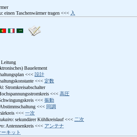
rmer
u
: einen Taschenwärmer tragen <<<
入
 Leitung
lektronisches) Bauelement
chaltungsplan <<<
設計
chaltungskonstante <<<
定数
ki
: Stromkreisabschalter
Hochspannungsstromkreis <<<
高圧
 Schwingungskreis <<<
振動
 Abstimmschaltung <<<
同調
imärkreis <<<
一次
kukairo
: sekundärer Kühlkreislauf <<<
二次
ro
: Antennenkreis <<<
アンテナ
サーキット