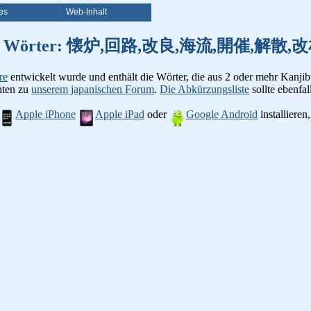
es
Web-Inhalt
on Kanji Wörter: 懐炉,回路,改良,海流,開催,
re
entwickelt wurde und enthält die Wörter, die aus 2 oder mehr Kanjib
chten zu
unserem japanischen Forum
.
Die Abkürzungsliste
sollte ebenfall
Apple iPhone
Apple iPad
oder
Google Android
installiere