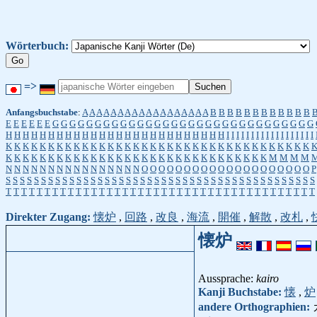
Wörterbuch:
=>
Anfangsbuchstabe
:
A
A
A
A
A
A
A
A
A
A
A
A
A
A
A
A
A
A
B
B
B
B
B
B
B
B
B
B
B
B
E
E
E
E
E
E
G
G
G
G
G
G
G
G
G
G
G
G
G
G
G
G
G
G
G
G
G
G
G
G
G
G
G
G
G
G
G
H
H
H
H
H
H
H
H
H
H
H
H
H
H
H
H
H
H
H
H
H
H
H
H
H
H
I
I
I
I
I
I
I
I
I
I
I
I
I
I
I
I
I
I
K
K
K
K
K
K
K
K
K
K
K
K
K
K
K
K
K
K
K
K
K
K
K
K
K
K
K
K
K
K
K
K
K
K
K
K
K
K
K
K
K
K
K
K
K
K
K
K
K
K
K
K
K
K
K
K
K
K
K
K
K
K
K
K
K
K
K
M
M
M
M
N
N
N
N
N
N
N
N
N
N
N
N
N
N
N
N
O
O
O
O
O
O
O
O
O
O
O
O
O
O
O
O
O
O
O
O
P
S
S
S
S
S
S
S
S
S
S
S
S
S
S
S
S
S
S
S
S
S
S
S
S
S
S
S
S
S
S
S
S
S
S
S
S
S
S
S
S
S
S
S
S
T
T
T
T
T
T
T
T
T
T
T
T
T
T
T
T
T
T
T
T
T
T
T
T
T
T
T
T
T
T
T
T
T
T
T
T
T
T
T
T
Direkter Zugang:
懐炉
,
回路
,
改良
,
海流
,
開催
,
解散
,
改札
,
懐炉
Aussprache:
kairo
Kanji Buchstabe:
懐
,
炉
andere Orthographien: