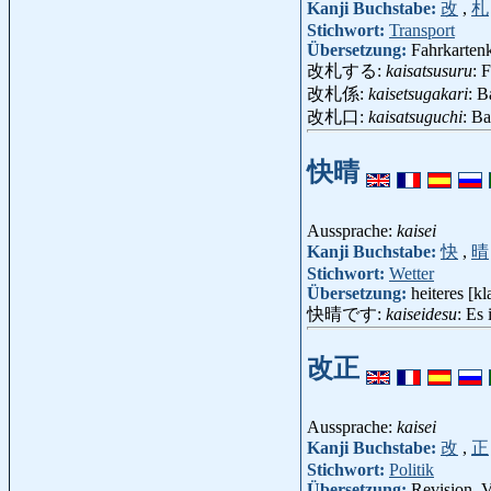
Kanji Buchstabe:
改
,
札
Stichwort:
Transport
Übersetzung:
Fahrkartenk
改札する:
kaisatsusuru
: 
改札係:
kaisetsugakari
: B
改札口:
kaisatsuguchi
: B
快晴
Aussprache:
kaisei
Kanji Buchstabe:
快
,
晴
Stichwort:
Wetter
Übersetzung:
heiteres [k
快晴です:
kaiseidesu
: Es 
改正
Aussprache:
kaisei
Kanji Buchstabe:
改
,
正
Stichwort:
Politik
Übersetzung:
Revision, 