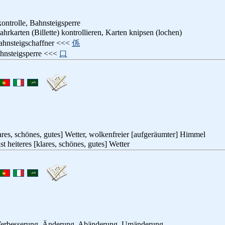
ontrolle, Bahnsteigsperre
Fahrkarten (Billette) kontrollieren, Karten knipsen (lochen)
ahnsteigschaffner <<<
係
ahnsteigsperre <<<
口
lares, schönes, gutes] Wetter, wolkenfreier [aufgeräumter] Himmel
ist heiteres [klares, schönes, gutes] Wetter
Verbesserung, Änderung, Abänderung, Umänderung