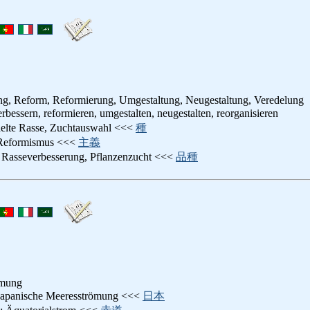
ng, Reform, Reformierung, Umgestaltung, Neugestaltung, Veredelung
erbessern, reformieren, umgestalten, neugestalten, reorganisieren
delte Rasse, Zuchtauswahl <<<
種
 Reformismus <<<
主義
: Rasseverbesserung, Pflanzenzucht <<<
品種
ömung
 japanische Meeresströmung <<<
日本