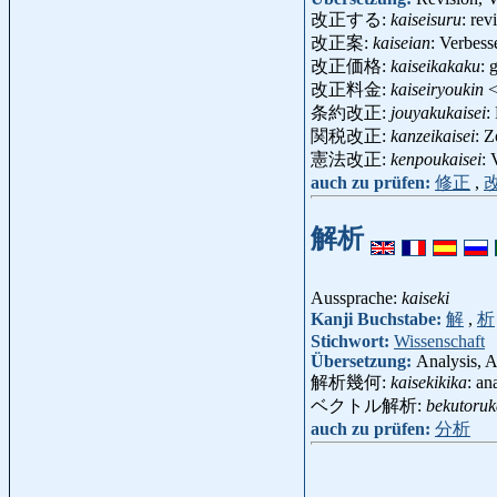
改正する:
kaiseisuru
: re
改正案:
kaiseian
: Verbes
改正価格:
kaiseikakaku
: 
改正料金:
kaiseiryoukin
<
条約改正:
jouyakukaisei
:
関税改正:
kanzeikaisei
: 
憲法改正:
kenpoukaisei
:
auch zu prüfen:
修正
,
解析
Aussprache:
kaiseki
Kanji Buchstabe:
解
,
析
Stichwort:
Wissenschaft
Übersetzung:
Analysis, A
解析幾何:
kaisekikika
: a
ベクトル解析:
bekutoruk
auch zu prüfen:
分析