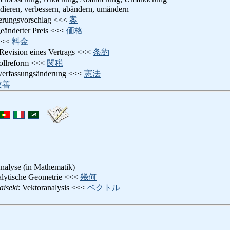
vidieren, verbessern, abändern, umändern
serungsvorschlag <<<
案
geänderter Preis <<<
価格
<<
料金
 Revision eines Vertrags <<<
条約
Zollreform <<<
関税
 Verfassungsänderung <<<
憲法
改善
nalyse (in Mathematik)
nalytische Geometrie <<<
幾何
aiseki
: Vektoranalysis <<<
ベクトル