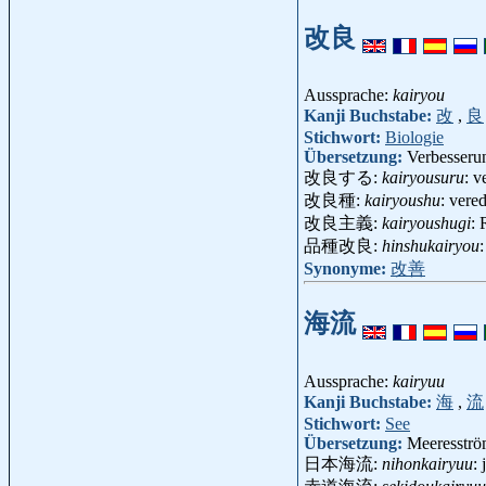
改良
Aussprache:
kairyou
Kanji Buchstabe:
改
,
良
Stichwort:
Biologie
Übersetzung:
Verbesseru
改良する:
kairyousuru
: v
改良種:
kairyoushu
: vere
改良主義:
kairyoushugi
:
品種改良:
hinshukairyou
Synonyme:
改善
海流
Aussprache:
kairyuu
Kanji Buchstabe:
海
,
流
Stichwort:
See
Übersetzung:
Meeresstr
日本海流:
nihonkairyuu
: