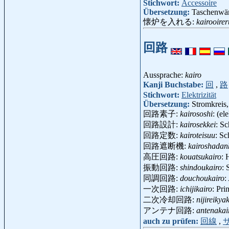
Stichwort:
Accessoire
Übersetzung:
Taschenwä
懐炉を入れる:
kairooirer
回路
Aussprache:
kairo
Kanji Buchstabe:
回
,
路
Stichwort:
Elektrizität
Übersetzung:
Stromkreis,
回路素子:
kairososhi
: (e
回路設計:
kairosekkei
: S
回路定数:
kairoteisuu
: S
回路遮断機:
kairoshadan
高圧回路:
kouatsukairo
: 
振動回路:
shindoukairo
:
同調回路:
douchoukairo
:
一次回路:
ichijikairo
: Pr
二次冷却回路:
nijireikya
アンテナ回路:
antenakai
auch zu prüfen:
回線
,