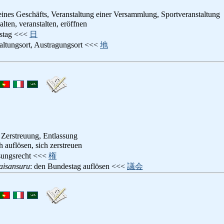
ines Geschäfts, Veranstaltung einer Versammlung, Sportveranstaltung
alten, veranstalten, eröffnen
gstag <<<
日
taltungsort, Austragungsort <<<
地
 Zerstreuung, Entlassung
ch auflösen, sich zerstreuen
sungsrecht <<<
権
aisansuru
: den Bundestag auflösen <<<
議会