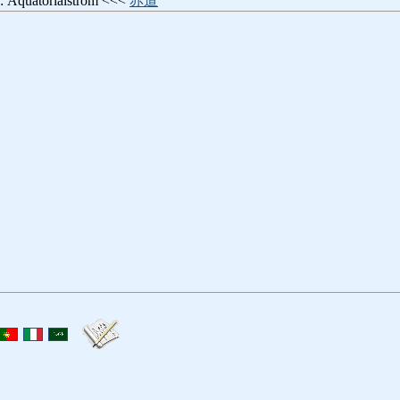
: Äquatorialstrom <<<
赤道