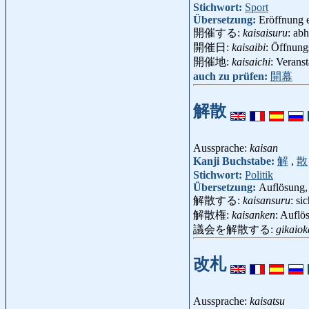
Stichwort:
Sport
Übersetzung:
Eröffnung e
開催する:
kaisaisuru
: abh
開催日:
kaisaibi
: Öffnun
開催地:
kaisaichi
: Verans
auch zu prüfen:
開幕
解散
Aussprache:
kaisan
Kanji Buchstabe:
解
,
散
Stichwort:
Politik
Übersetzung:
Auflösung,
解散する:
kaisansuru
: si
解散権:
kaisanken
: Auflö
議会を解散する:
gikaiok
改札
Aussprache:
kaisatsu