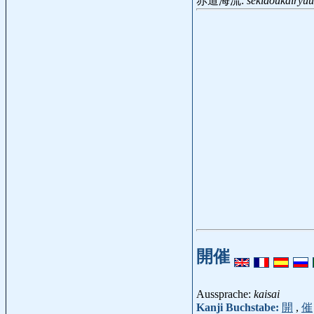
赤道海流:
sekidoukairyuu
開催
Aussprache:
kaisai
Kanji Buchstabe:
開
,
催