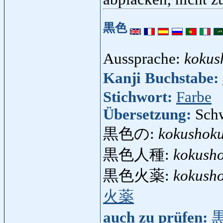
黒色
Aussprache:
kokus
Kanji Buchstabe:
Stichwort:
Farbe
Übersetzung:
Sch
黒色の:
kokushok
黒色人種:
kokusho
黒色火薬:
kokush
火薬
auch zu prüfen: