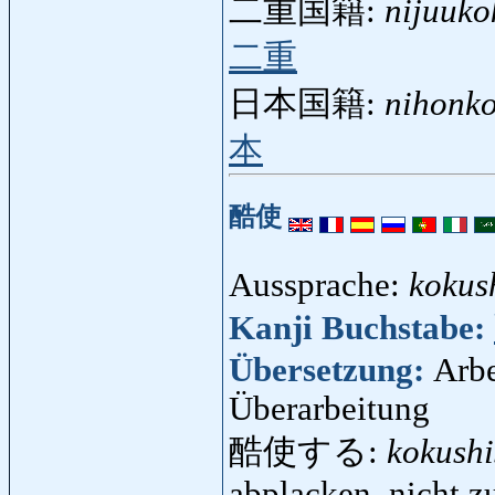
二重国籍:
nijuuko
二重
日本国籍:
nihonko
本
酷使
Aussprache:
kokus
Kanji Buchstabe:
Übersetzung:
Arbe
Überarbeitung
酷使する:
kokushi
abplacken, nicht z