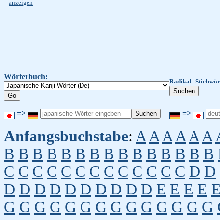
anzeigen
Wörterbuch:
Radikal
Stichwör
=>
=>
Anfangsbuchstabe
:
A
A
A
A
A
A
B
B
B
B
B
B
B
B
B
B
B
B
B
B
B
C
C
C
C
C
C
C
C
C
C
C
C
C
D
D
D
D
D
D
D
D
D
D
D
D
E
E
E
E
G
G
G
G
G
G
G
G
G
G
G
G
G
G