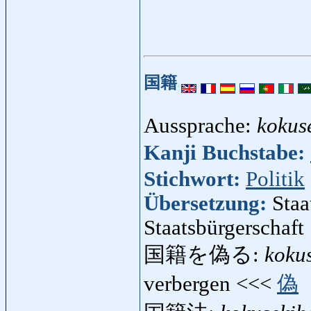
国籍
Aussprache:
kokus
Kanji Buchstabe:
Stichwort:
Politik
Übersetzung:
Staa
Staatsbürgerschaft
国籍を偽る:
koku
verbergen <<<
偽