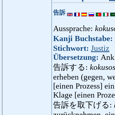
告訴
Aussprache:
kokus
Kanji Buchstabe:
Stichwort:
Justiz
Übersetzung:
Ank
告訴する:
kokuso
erheben (gegen, we
[einen Prozess] ei
Klage [einen Proze
告訴を取下げる:
zurücknehmen, ein 