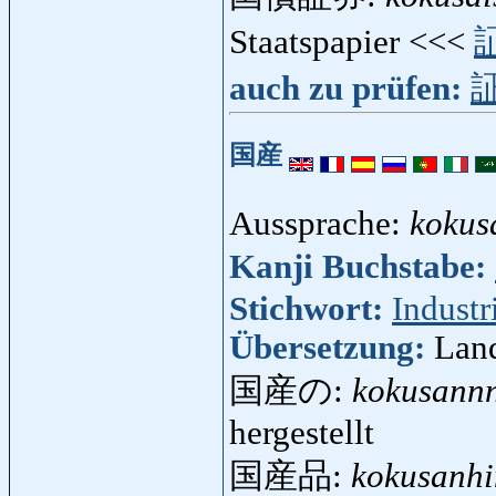
Staatspapier <<<
auch zu prüfen:
国産
Aussprache:
kokus
Kanji Buchstabe:
Stichwort:
Industr
Übersetzung:
Lan
国産の:
kokusann
hergestellt
国産品:
kokusanhi