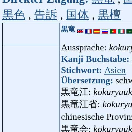
黒色
,
告訴
,
国体
,
黒檀
黒竜
Aussprache:
kokur
Kanji Buchstabe:
Stichwort:
Asien
Übersetzung:
schw
黒竜江:
kokuryuu
黒竜江省:
kokury
chinesische Provi
黒竜会:
kokuryuuk