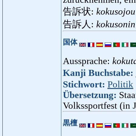
告訴状:
kokusojou
告訴人:
kokusonin
国体
Aussprache:
kokut
Kanji Buchstabe:
Stichwort:
Politik
Übersetzung:
Staa
Volkssportfest (in 
黒檀