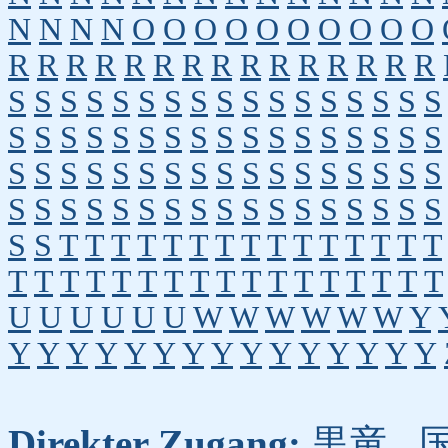
N
N
N
N
O
O
O
O
O
O
O
O
O
O
R
R
R
R
R
R
R
R
R
R
R
R
R
R
R
S
S
S
S
S
S
S
S
S
S
S
S
S
S
S
S
S
S
S
S
S
S
S
S
S
S
S
S
S
S
S
S
S
S
S
S
S
S
S
S
S
S
S
S
S
S
S
S
S
S
S
S
S
S
S
S
S
S
S
S
S
S
S
S
S
S
S
S
S
S
T
T
T
T
T
T
T
T
T
T
T
T
T
T
T
T
T
T
T
T
T
T
T
T
T
T
T
T
T
T
T
T
U
U
U
U
U
U
W
W
W
W
W
W
Y
Y
Y
Y
Y
Y
Y
Y
Y
Y
Y
Y
Y
Y
Y
Y
Direkter Zugang:
黒竜
,