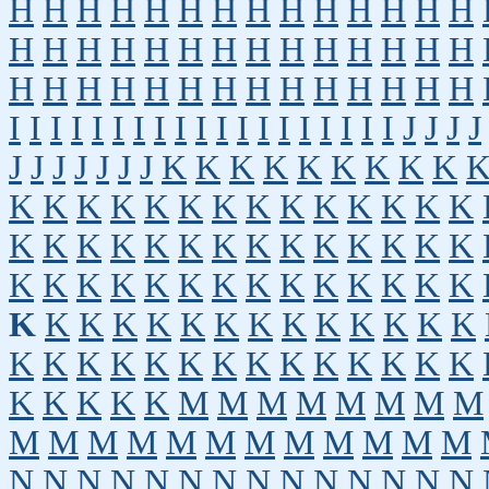
H
H
H
H
H
H
H
H
H
H
H
H
H
H
H
H
H
H
H
H
H
H
H
H
H
H
H
H
H
H
H
H
H
H
H
H
H
H
H
H
H
H
I
I
I
I
I
I
I
I
I
I
I
I
I
I
I
I
I
I
I
J
J
J
J
J
J
J
J
J
J
J
K
K
K
K
K
K
K
K
K
K
K
K
K
K
K
K
K
K
K
K
K
K
K
K
K
K
K
K
K
K
K
K
K
K
K
K
K
K
K
K
K
K
K
K
K
K
K
K
K
K
K
K
K
K
K
K
K
K
K
K
K
K
K
K
K
K
K
K
K
K
K
K
K
K
K
K
K
K
K
K
K
K
K
K
M
M
M
M
M
M
M
M
M
M
M
M
M
M
M
M
M
M
M
M
N
N
N
N
N
N
N
N
N
N
N
N
N
N