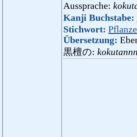
Aussprache:
kokut
Kanji Buchstabe:
Stichwort:
Pflanze
Übersetzung:
Ebe
黒檀の:
kokutann