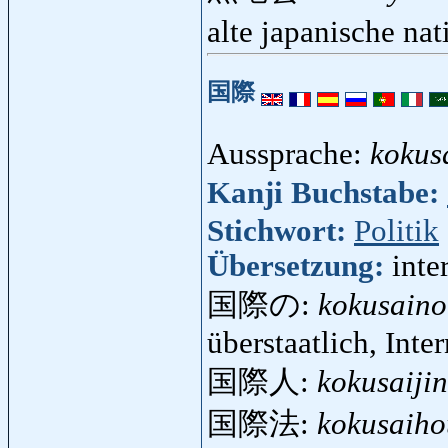
alte japanische nat
国際
Aussprache:
kokus
Kanji Buchstabe:
Stichwort:
Politik
Übersetzung:
inte
国際の:
kokusaino
überstaatlich, Inte
国際人:
kokusaijin
国際法:
kokusaiho