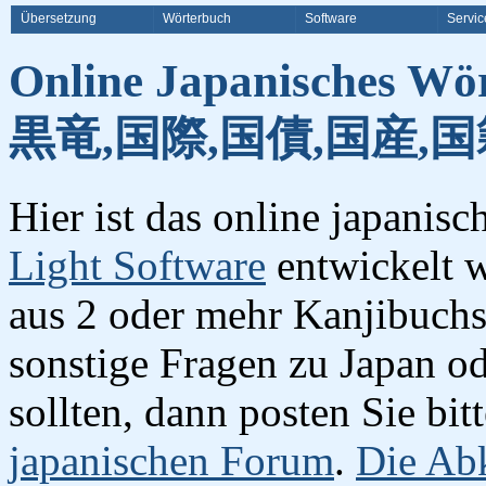
Übersetzung
Wörterbuch
Software
Servic
Online Japanisches Wö
黒竜,国際,国債,国産,国
Hier ist das online japanis
Light Software
entwickelt w
aus 2 oder mehr Kanjibuchst
sonstige Fragen zu Japan o
sollten, dann posten Sie bi
japanischen Forum
.
Die Abk