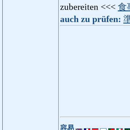
zubereiten <<<
食
auch zu prüfen:
容易