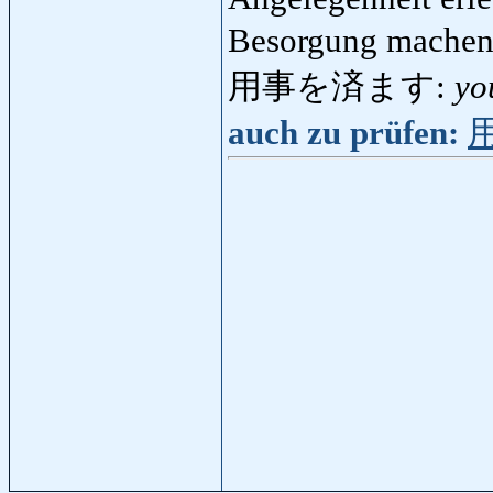
Besorgung mache
用事を済ます:
yo
auch zu prüfen: