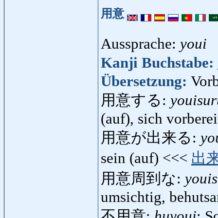
用意
Aussprache:
youi
Kanji Buchstabe:
Übersetzung:
Vorb
用意する:
youisur
(auf), sich vorbere
用意が出来る:
yo
sein (auf) <<<
出
用意周到な:
youi
umsichtig, behuts
不用意:
huyoui
: S