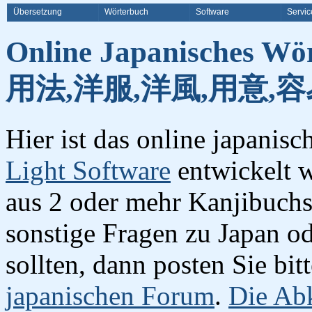
Übersetzung
Wörterbuch
Software
Servic
Online Japanisches Wö
用法,洋服,洋風,用意,容
Hier ist das online japanis
Light Software
entwickelt w
aus 2 oder mehr Kanjibuchst
sonstige Fragen zu Japan o
sollten, dann posten Sie bi
japanischen Forum
.
Die Abk