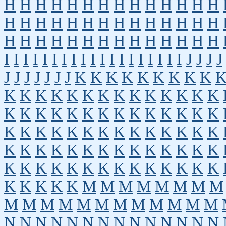
H
H
H
H
H
H
H
H
H
H
H
H
H
H
H
H
H
H
H
H
H
H
H
H
H
H
H
H
H
H
H
H
H
H
H
H
H
H
H
H
H
H
I
I
I
I
I
I
I
I
I
I
I
I
I
I
I
I
I
I
I
J
J
J
J
J
J
J
J
J
J
J
K
K
K
K
K
K
K
K
K
K
K
K
K
K
K
K
K
K
K
K
K
K
K
K
K
K
K
K
K
K
K
K
K
K
K
K
K
K
K
K
K
K
K
K
K
K
K
K
K
K
K
K
K
K
K
K
K
K
K
K
K
K
K
K
K
K
K
K
K
K
K
K
K
K
K
K
K
K
K
K
K
K
K
K
M
M
M
M
M
M
M
M
M
M
M
M
M
M
M
M
M
M
M
M
N
N
N
N
N
N
N
N
N
N
N
N
N
N