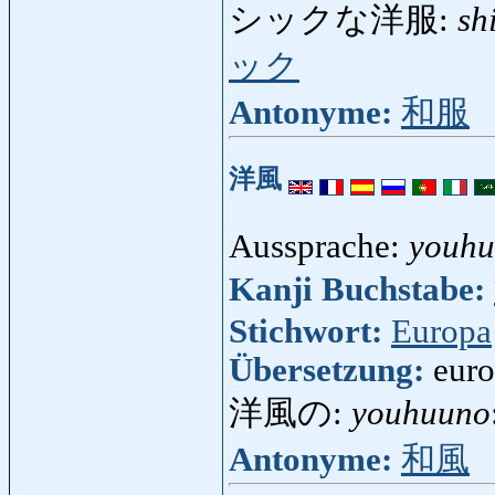
シックな洋服:
sh
ック
Antonyme:
和服
洋風
Aussprache:
youh
Kanji Buchstabe:
Stichwort:
Europa
Übersetzung:
euro
洋風の:
youhuuno
Antonyme:
和風