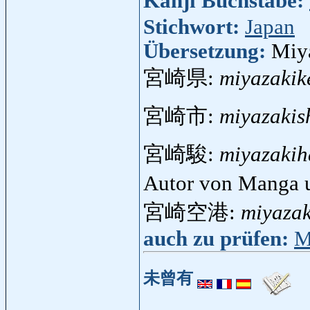
Kanji Buchstabe:
Stichwort:
Japan
Übersetzung:
Miya
宮崎県:
miyazakik
宮崎市:
miyazakis
宮崎駿:
miyazaki
Autor von Manga 
宮崎空港:
miyaza
auch zu prüfen:
M
未曾有