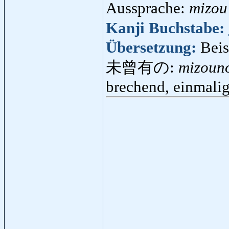
Aussprache:
mizou
Kanji Buchstabe:
Übersetzung:
Beis
未曾有の:
mizoun
brechend, einmali