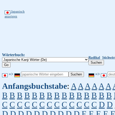
Japanisch
anzeigen
Wörterbuch:
Radikal
Stichwör
=>
=>
Anfangsbuchstabe
:
A
A
A
A
A
A
B
B
B
B
B
B
B
B
B
B
B
B
B
B
B
C
C
C
C
C
C
C
C
C
C
C
C
C
D
D
D
D
D
D
D
D
D
D
D
D
E
E
E
E