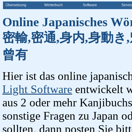
Übersetzung
Wörterbuch
Software
Servic
Online Japanisches Wö
密輸,密通,身内,身動き,
曾有
Hier ist das online japanis
Light Software
entwickelt w
aus 2 oder mehr Kanjibuchst
sonstige Fragen zu Japan o
sollten, dann posten Sie bi