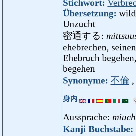
Stichwort:
Verbre
Übersetzung:
wild
Unzucht
密通する:
mittsuu
ehebrechen, seinen
Ehebruch begehen,
begehen
Synonyme:
不倫
身内
Aussprache:
miuch
Kanji Buchstabe: