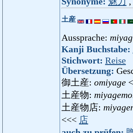
Synonyme:
魅力
土産
Aussprache:
miyag
Kanji Buchstabe:
Stichwort:
Reise
Übersetzung:
Ges
御土産:
omiyage
<
土産物:
miyagemo
土産物店:
miyage
<<<
店
auch zu prüfen: