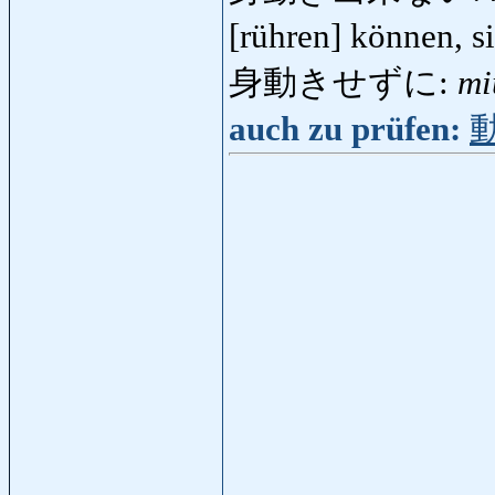
[rühren] können, 
身動きせずに:
mi
auch zu prüfen: