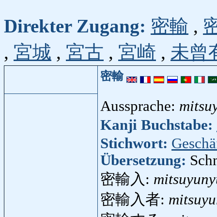
Direkter Zugang:
密輸
,
,
宮城
,
宮古
,
宮崎
,
未曾
密輸
Aussprache:
mitsu
Kanji Buchstabe:
Stichwort:
Geschä
Übersetzung:
Sch
密輸入:
mitsuyuny
密輸入者:
mitsuy