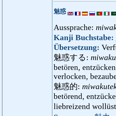
魅惑
Aussprache:
miwa
Kanji Buchstabe:
Übersetzung:
Verf
魅惑する:
miwaku
betören, entzücken,
verlocken, bezaub
魅惑的:
miwakutek
betörend, entzücke
liebreizend wollüs