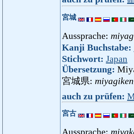
宮城
Aussprache:
miyag
Kanji Buchstabe:
Stichwort:
Japan
Übersetzung:
Miy
宮城県:
miyagiken
auch zu prüfen:
M
宮古
Aussprache:
miyak