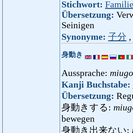
Stichwort:
Famili
Übersetzung:
Verw
Seinigen
Synonyme:
子分
身動き
Aussprache:
miugo
Kanji Buchstabe:
Übersetzung:
Reg
身動きする:
miug
bewegen
身動き出来ない: