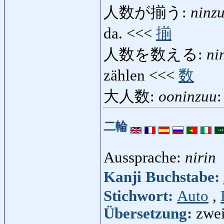
人数が揃う:
ninz
da. <<<
揃
人数を数える:
ni
zählen <<<
数
大人数:
ooninzuu
:
二輪
Aussprache:
nirin
Kanji Buchstabe:
Stichwort:
Auto
,
Übersetzung:
zwei