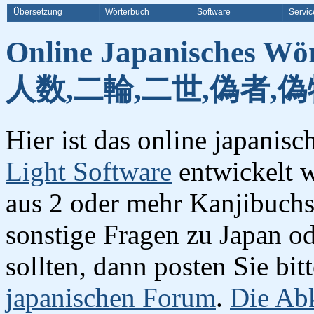
Übersetzung
Wörterbuch
Software
Servic
Online Japanisches Wö
人数,二輪,二世,偽者,偽
Hier ist das online japanis
Light Software
entwickelt w
aus 2 oder mehr Kanjibuchst
sonstige Fragen zu Japan o
sollten, dann posten Sie bi
japanischen Forum
.
Die Abk