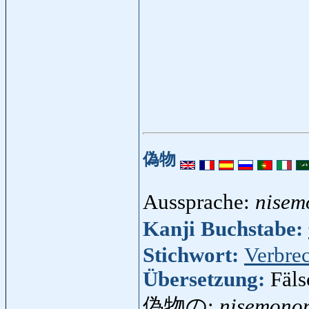
偽物
Aussprache:
nisem
Kanji Buchstabe:
Stichwort:
Verbre
Übersetzung:
Fäls
偽物の:
nisemono