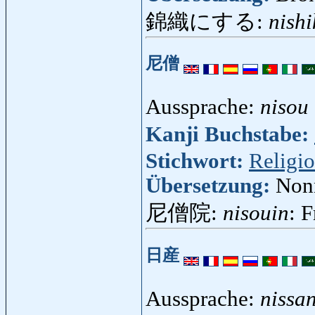
錦織にする:
nishi
尼僧
Aussprache:
nisou
Kanji Buchstabe:
Stichwort:
Religi
Übersetzung:
Nonn
尼僧院:
nisouin
: 
日産
Aussprache:
nissa