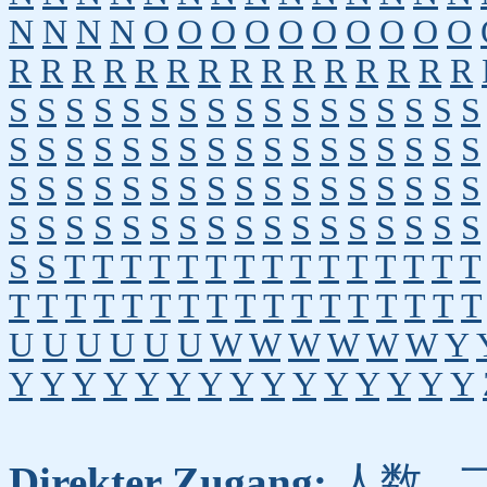
N
N
N
N
O
O
O
O
O
O
O
O
O
O
R
R
R
R
R
R
R
R
R
R
R
R
R
R
R
S
S
S
S
S
S
S
S
S
S
S
S
S
S
S
S
S
S
S
S
S
S
S
S
S
S
S
S
S
S
S
S
S
S
S
S
S
S
S
S
S
S
S
S
S
S
S
S
S
S
S
S
S
S
S
S
S
S
S
S
S
S
S
S
S
S
S
S
S
S
T
T
T
T
T
T
T
T
T
T
T
T
T
T
T
T
T
T
T
T
T
T
T
T
T
T
T
T
T
T
T
T
U
U
U
U
U
U
W
W
W
W
W
W
Y
Y
Y
Y
Y
Y
Y
Y
Y
Y
Y
Y
Y
Y
Y
Y
Direkter Zugang:
人数
,