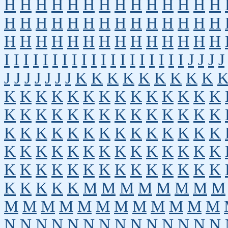
H
H
H
H
H
H
H
H
H
H
H
H
H
H
H
H
H
H
H
H
H
H
H
H
H
H
H
H
H
H
H
H
H
H
H
H
H
H
H
H
H
H
I
I
I
I
I
I
I
I
I
I
I
I
I
I
I
I
I
I
I
J
J
J
J
J
J
J
J
J
J
J
K
K
K
K
K
K
K
K
K
K
K
K
K
K
K
K
K
K
K
K
K
K
K
K
K
K
K
K
K
K
K
K
K
K
K
K
K
K
K
K
K
K
K
K
K
K
K
K
K
K
K
K
K
K
K
K
K
K
K
K
K
K
K
K
K
K
K
K
K
K
K
K
K
K
K
K
K
K
K
K
K
K
K
K
M
M
M
M
M
M
M
M
M
M
M
M
M
M
M
M
M
M
M
M
N
N
N
N
N
N
N
N
N
N
N
N
N
N