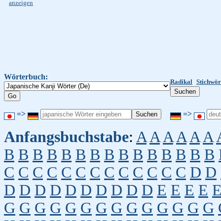
anzeigen
Wörterbuch:
Radikal
Stichwör
=>
=>
Anfangsbuchstabe
:
A
A
A
A
A
A
B
B
B
B
B
B
B
B
B
B
B
B
B
B
B
C
C
C
C
C
C
C
C
C
C
C
C
C
D
D
D
D
D
D
D
D
D
D
D
D
E
E
E
E
G
G
G
G
G
G
G
G
G
G
G
G
G
G