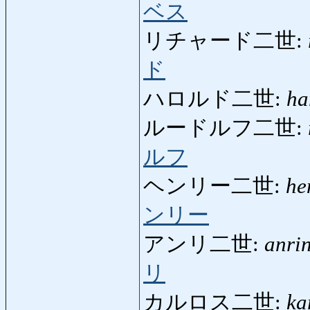
ベス
リチャード二世:
ド
ハロルド二世:
ha
ルードルフ二世:
ルフ
ヘンリー二世:
he
ンリー
アンリ二世:
anrin
リ
カルロス二世:
ka