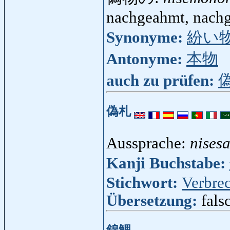
nachgeahmt, nachg
Synonyme:
紛い
Antonyme:
本物
auch zu prüfen:
偽札
Aussprache:
nisesa
Kanji Buchstabe:
Stichwort:
Verbre
Übersetzung:
fals
錦鯉