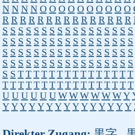
N
N
N
N
O
O
O
O
O
O
O
O
O
O
R
R
R
R
R
R
R
R
R
R
R
R
R
R
R
S
S
S
S
S
S
S
S
S
S
S
S
S
S
S
S
S
S
S
S
S
S
S
S
S
S
S
S
S
S
S
S
S
S
S
S
S
S
S
S
S
S
S
S
S
S
S
S
S
S
S
S
S
S
S
S
S
S
S
S
S
S
S
S
S
S
S
S
S
S
T
T
T
T
T
T
T
T
T
T
T
T
T
T
T
T
T
T
T
T
T
T
T
T
T
T
T
T
T
T
T
T
U
U
U
U
U
U
W
W
W
W
W
W
Y
Y
Y
Y
Y
Y
Y
Y
Y
Y
Y
Y
Y
Y
Y
Y
Direkter Zugang:
黒字
,