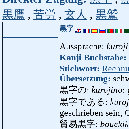
黒鷹
,
苦労
,
玄人
,
黒鷲
黒字
Aussprache:
kuroji
Kanji Buchstabe:
Stichwort:
Rechnu
Übersetzung:
sch
黒字の:
kurojino
:
黒字である:
kuro
geschrieben sein,
貿易黒字:
bouekik