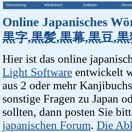
Übersetzung
Wörterbuch
Software
Servic
Online Japanisches Wö
黒字,黒髪,黒幕,黒豆,黒
Hier ist das online japanis
Light Software
entwickelt w
aus 2 oder mehr Kanjibuchst
sonstige Fragen zu Japan o
sollten, dann posten Sie bi
japanischen Forum
.
Die Abk