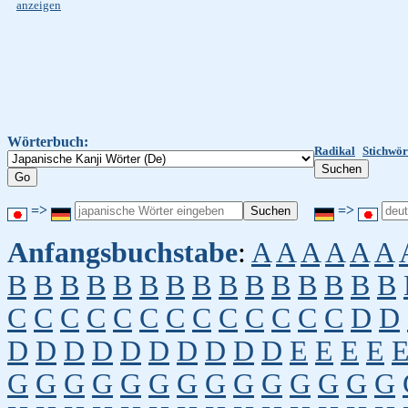
anzeigen
Wörterbuch:
Radikal
Stichwör
=>
=>
Anfangsbuchstabe
:
A
A
A
A
A
A
B
B
B
B
B
B
B
B
B
B
B
B
B
B
B
C
C
C
C
C
C
C
C
C
C
C
C
C
D
D
D
D
D
D
D
D
D
D
D
D
E
E
E
E
G
G
G
G
G
G
G
G
G
G
G
G
G
G