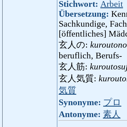
Stichwort:
Arbeit
Übersetzung:
Kenn
Sachkundige, Fachm
[öffentliches] Mä
玄人の:
kuroutono
beruflich, Berufs-
玄人筋:
kuroutosuj
玄人気質:
kurouto
気質
Synonyme:
プロ
Antonyme:
素人