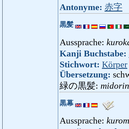
Antonyme:
赤字
黒髪
Aussprache:
kurok
Kanji Buchstabe:
Stichwort:
Körper
Übersetzung:
schw
緑の黒髪:
midori
黒幕
Aussprache:
kuro