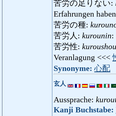
苦労の足りない:
Erfahrungen habe
苦労の種:
kuroun
苦労人:
kurounin
:
苦労性:
kurousho
Veranlagung <<<
Synonyme:
心配
玄人
Aussprache:
kurou
Kanji Buchstabe: