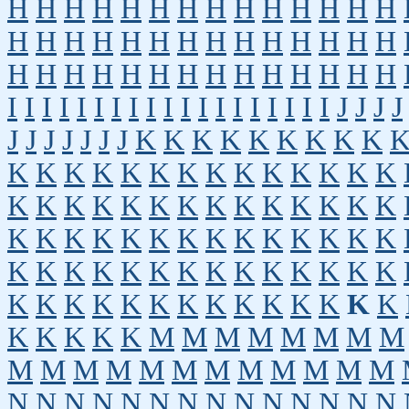
H
H
H
H
H
H
H
H
H
H
H
H
H
H
H
H
H
H
H
H
H
H
H
H
H
H
H
H
H
H
H
H
H
H
H
H
H
H
H
H
H
H
I
I
I
I
I
I
I
I
I
I
I
I
I
I
I
I
I
I
I
J
J
J
J
J
J
J
J
J
J
J
K
K
K
K
K
K
K
K
K
K
K
K
K
K
K
K
K
K
K
K
K
K
K
K
K
K
K
K
K
K
K
K
K
K
K
K
K
K
K
K
K
K
K
K
K
K
K
K
K
K
K
K
K
K
K
K
K
K
K
K
K
K
K
K
K
K
K
K
K
K
K
K
K
K
K
K
K
K
K
K
K
K
K
K
M
M
M
M
M
M
M
M
M
M
M
M
M
M
M
M
M
M
M
M
N
N
N
N
N
N
N
N
N
N
N
N
N
N