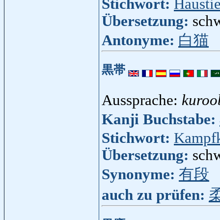
Stichwort:
Haustie
Übersetzung:
sch
Antonyme:
白猫
黒帯
Aussprache:
kuroo
Kanji Buchstabe:
Stichwort:
Kampfk
Übersetzung:
schw
Synonyme:
有段
auch zu prüfen: