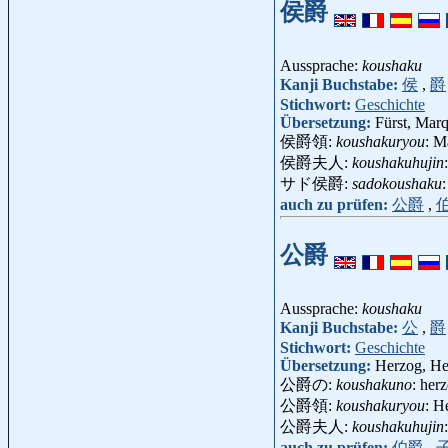
侯爵
Aussprache:
koushaku
Kanji Buchstabe:
侯
,
爵
Stichwort:
Geschichte
Übersetzung:
Fürst, Marq
侯爵領:
koushakuryou
: M
侯爵夫人:
koushakuhujin
サド侯爵:
sadokoushaku
auch zu prüfen:
公爵
,
公爵
Aussprache:
koushaku
Kanji Buchstabe:
公
,
爵
Stichwort:
Geschichte
Übersetzung:
Herzog, H
公爵の:
koushakuno
: her
公爵領:
koushakuryou
: H
公爵夫人:
koushakuhujin
auch zu prüfen:
伯爵
,