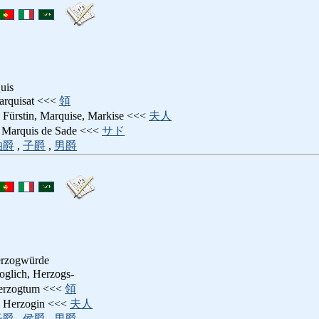
uis
arquisat <<<
領
: Fürstin, Marquise, Markise <<<
夫人
: Marquis de Sade <<<
サド
伯爵
,
子爵
,
男爵
erzogwürde
zoglich, Herzogs-
erzogtum <<<
領
: Herzogin <<<
夫人
子爵
,
侯爵
,
男爵