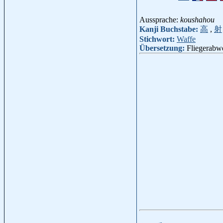
Aussprache:
koushahou
Kanji Buchstabe:
高
,
射
Stichwort:
Waffe
Übersetzung:
Fliegerabw