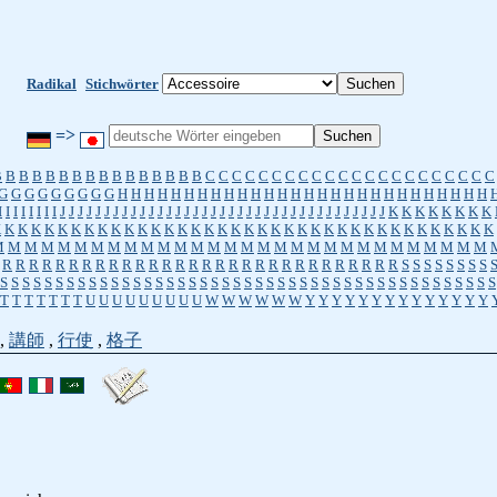
Radikal
Stichwörter
=>
B
B
B
B
B
B
B
B
B
B
B
B
B
B
B
B
C
C
C
C
C
C
C
C
C
C
C
C
C
C
C
C
C
C
C
C
C
C
G
G
G
G
G
G
G
G
G
H
H
H
H
H
H
H
H
H
H
H
H
H
H
H
H
H
H
H
H
H
H
H
H
H
H
H
H
I
I
I
I
I
I
I
I
J
J
J
J
J
J
J
J
J
J
J
J
J
J
J
J
J
J
J
J
J
J
J
J
J
J
J
J
J
J
J
J
J
J
J
J
J
K
K
K
K
K
K
K
K
K
K
K
K
K
K
K
K
K
K
K
K
K
K
K
K
K
K
K
K
K
K
K
K
K
K
K
K
K
K
K
K
K
K
K
K
K
K
M
M
M
M
M
M
M
M
M
M
M
M
M
M
M
M
M
M
M
M
M
M
M
M
M
M
M
M
M
M
R
R
R
R
R
R
R
R
R
R
R
R
R
R
R
R
R
R
R
R
R
R
R
R
R
R
R
R
R
R
S
S
S
S
S
S
S
S
S
S
S
S
S
S
S
S
S
S
S
S
S
S
S
S
S
S
S
S
S
S
S
S
S
S
S
S
S
S
S
S
S
S
S
S
S
S
S
S
S
S
S
S
S
T
T
T
T
T
T
T
U
U
U
U
U
U
U
U
U
W
W
W
W
W
W
Y
Y
Y
Y
Y
Y
Y
Y
Y
Y
Y
Y
Y
Y
,
講師
,
行使
,
格子