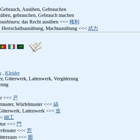
 Gebrauch, Ausüben, Gebrauchen
usüben, gebrauchen, Gebrauch machen
oushisuru
: das Recht ausüben <<<
権利
: Herrschaftsausübung, Machtausübung <<<
武力
u
,
Kleider
ter, Gitterwerk, Lattenwerk, Vergitterung
örmig
tür <<<
戸
ermuster, Würfelmuster <<<
縞
 Gitterwerk, Lattenwerk <<<
造
<<
細工
ertor <<<
門
terfenster <<<
窓
Gitterzaun <<<
囲