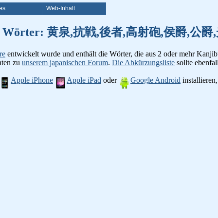
es
Web-Inhalt
on Kanji Wörter: 黄泉,抗戦,後者,高射砲,侯爵
re
entwickelt wurde und enthält die Wörter, die aus 2 oder mehr Kanjib
chten zu
unserem japanischen Forum
.
Die Abkürzungsliste
sollte ebenfall
Apple iPhone
Apple iPad
oder
Google Android
installiere