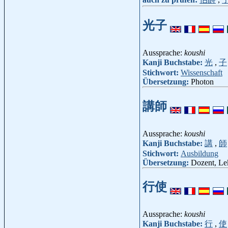
光子
Aussprache:
koushi
Kanji Buchstabe:
光
,
子
Stichwort:
Wissenschaft
Übersetzung:
Photon
講師
Aussprache:
koushi
Kanji Buchstabe:
講
,
師
Stichwort:
Ausbildung
Übersetzung:
Dozent, Le
行使
Aussprache:
koushi
Kanji Buchstabe:
行
,
使