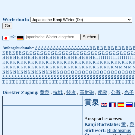
Wörterbuch:
=>
Anfangsbuchstabe
:
A
A
A
A
A
A
A
A
A
A
A
A
A
A
A
A
A
A
B
B
B
B
B
B
B
B
B
B
B
B
E
E
E
E
E
E
G
G
G
G
G
G
G
G
G
G
G
G
G
G
G
G
G
G
G
G
G
G
G
G
G
G
G
G
G
G
G
H
H
H
H
H
H
H
H
H
H
H
H
H
H
H
H
H
H
H
H
H
H
H
H
H
H
I
I
I
I
I
I
I
I
I
I
I
I
I
I
I
I
I
I
K
K
K
K
K
K
K
K
K
K
K
K
K
K
K
K
K
K
K
K
K
K
K
K
K
K
K
K
K
K
K
K
K
K
K
K
K
K
K
K
K
K
K
K
K
K
K
K
K
K
K
K
K
K
K
K
K
K
K
K
K
K
K
K
K
K
K
M
M
M
M
N
N
N
N
N
N
N
N
N
N
N
N
N
N
N
N
O
O
O
O
O
O
O
O
O
O
O
O
O
O
O
O
O
O
O
O
P
S
S
S
S
S
S
S
S
S
S
S
S
S
S
S
S
S
S
S
S
S
S
S
S
S
S
S
S
S
S
S
S
S
S
S
S
S
S
S
S
S
S
S
S
T
T
T
T
T
T
T
T
T
T
T
T
T
T
T
T
T
T
T
T
T
T
T
T
T
T
T
T
T
T
T
T
T
T
T
T
T
T
T
T
Direkter Zugang:
黄泉
,
抗戦
,
後者
,
高射砲
,
侯爵
,
公爵
,
光子
黄泉
Aussprache:
kousen
Kanji Buchstabe:
黄
,
泉
Stichwort:
Buddhismus