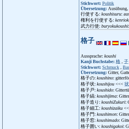
Stichwort:
Politik
Übersetzung:
Ausübung,
行使する:
koushisuru
: a
権利を行使する:
kenriok
武力行使:
buryokukoushi
格子
Aussprache:
koushi
Kanji Buchstabe:
格
,
子
Stichwort:
Schmuck
,
Ba
Übersetzung:
Gitter, Gat
格子の:
koushino
: gitterf
格子状:
koushijou
<<<
状
格子戸:
koushido
: Gitter
格子縞:
koushijima
: Gitt
格子造り:
koushiZukuri
:
格子細工:
koushizaiku
<
格子門:
koushimon
: Gitt
格子窓:
koushimado
: Git
格子囲い:
koushigakoi
: 