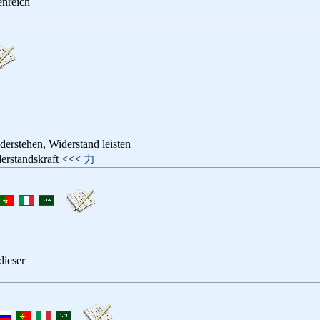
enreich
iderstehen, Widerstand leisten
derstandskraft <<<
力
dieser