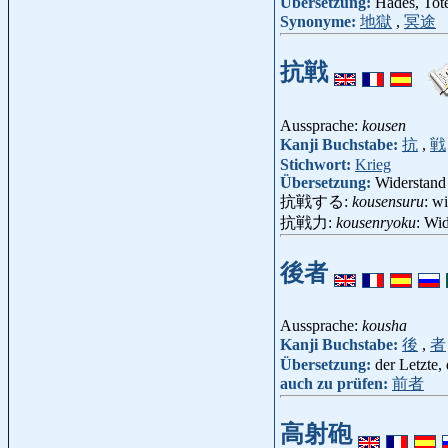
Übersetzung:
Hades, Tot
Synonyme:
地獄
,
冥途
抗戦
Aussprache:
kousen
Kanji Buchstabe:
抗
,
戦
Stichwort:
Krieg
Übersetzung:
Widerstand
抗戦する:
kousensuru
: w
抗戦力:
kousenryoku
: Wi
後者
Aussprache:
kousha
Kanji Buchstabe:
後
,
者
Übersetzung:
der Letzte, 
auch zu prüfen:
前者
高射砲