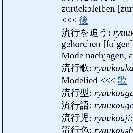
zurückbleiben [zu
<<<
後
流行を追う:
ryuu
gehorchen [folgen
Mode nachjagen, a
流行歌:
ryuukouka
Modelied <<<
歌
流行型:
ryuukoug
流行語:
ryuukoug
流行児:
ryuukouji
流行色:
ryuukous