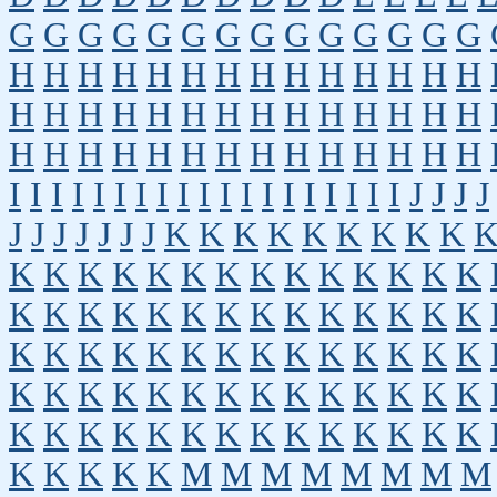
G
G
G
G
G
G
G
G
G
G
G
G
G
G
H
H
H
H
H
H
H
H
H
H
H
H
H
H
H
H
H
H
H
H
H
H
H
H
H
H
H
H
H
H
H
H
H
H
H
H
H
H
H
H
H
H
I
I
I
I
I
I
I
I
I
I
I
I
I
I
I
I
I
I
I
J
J
J
J
J
J
J
J
J
J
J
K
K
K
K
K
K
K
K
K
K
K
K
K
K
K
K
K
K
K
K
K
K
K
K
K
K
K
K
K
K
K
K
K
K
K
K
K
K
K
K
K
K
K
K
K
K
K
K
K
K
K
K
K
K
K
K
K
K
K
K
K
K
K
K
K
K
K
K
K
K
K
K
K
K
K
K
K
K
K
K
K
K
K
K
M
M
M
M
M
M
M
M