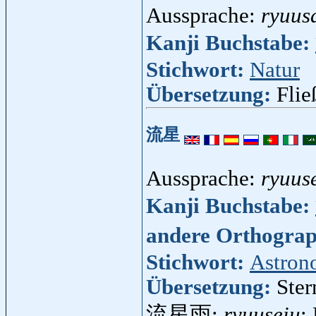
Aussprache:
ryuus
Kanji Buchstabe:
Stichwort:
Natur
Übersetzung:
Fli
流星
Aussprache:
ryuus
Kanji Buchstabe:
andere Orthogra
Stichwort:
Astron
Übersetzung:
Ster
流星雨:
ryuuseiu
: