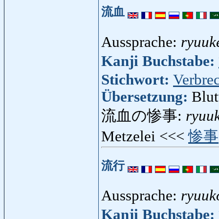
流血
Aussprache:
ryuuk
Kanji Buchstabe:
Stichwort:
Verbre
Übersetzung:
Blut
流血の惨事:
ryuuk
Metzelei <<<
惨事
流行
Aussprache:
ryuuk
Kanji Buchstabe: