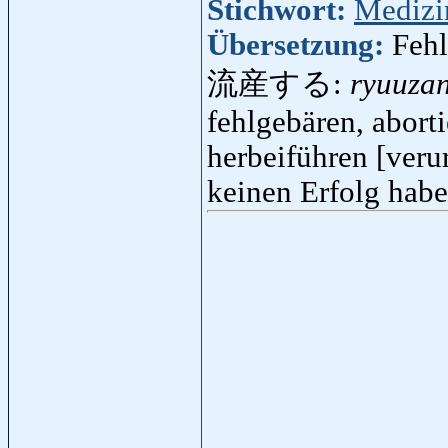
Stichwort:
Medizi
Übersetzung:
Fehl
流産する:
ryuuza
fehlgebären, aborti
herbeiführen [veru
keinen Erfolg hab