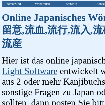
Übersetzung
Wörterbuch
Software
Servic
Online Japanisches Wö
留意,流血,流行,流入,流
流産
Hier ist das online japanis
Light Software
entwickelt w
aus 2 oder mehr Kanjibuchst
sonstige Fragen zu Japan o
sollten, dann posten Sie bi