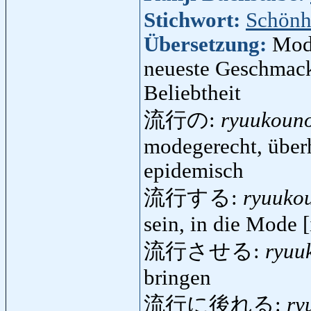
Stichwort:
Schönh
Übersetzung:
Mode
neueste Geschmack
Beliebtheit
流行の:
ryuukoun
modegerecht, über
epidemisch
流行する:
ryuuko
sein, in die Mode
流行させる:
ryuu
bringen
流行に後れる:
ry