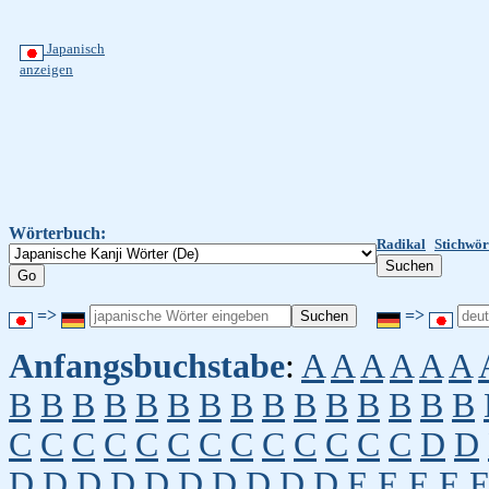
Japanisch
anzeigen
Wörterbuch:
Radikal
Stichwör
=>
=>
Anfangsbuchstabe
:
A
A
A
A
A
A
B
B
B
B
B
B
B
B
B
B
B
B
B
B
B
C
C
C
C
C
C
C
C
C
C
C
C
C
D
D
D
D
D
D
D
D
D
D
D
D
E
E
E
E