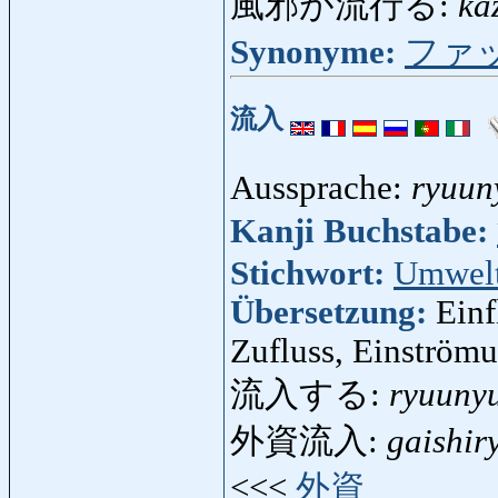
風邪が流行る:
ka
Synonyme:
ファ
流入
Aussprache:
ryuun
Kanji Buchstabe:
Stichwort:
Umwel
Übersetzung:
Einf
Zufluss, Einström
流入する:
ryuuny
外資流入:
gaishir
<<<
外資