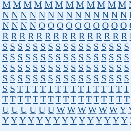
M
M
M
M
M
M
M
M
M
M
M
M
N
N
N
N
N
N
N
N
N
N
N
N
N
N
N
N
N
N
O
O
O
O
O
O
O
O
O
O
R
R
R
R
R
R
R
R
R
R
R
R
R
R
R
S
S
S
S
S
S
S
S
S
S
S
S
S
S
S
S
S
S
S
S
S
S
S
S
S
S
S
S
S
S
S
S
S
S
S
S
S
S
S
S
S
S
S
S
S
S
S
S
S
S
S
S
S
S
S
S
S
S
S
S
S
S
S
S
S
S
S
S
S
S
T
T
T
T
T
T
T
T
T
T
T
T
T
T
T
T
T
T
T
T
T
T
T
T
T
T
T
T
T
T
T
T
U
U
U
U
U
U
W
W
W
W
W
W
Y
Y
Y
Y
Y
Y
Y
Y
Y
Y
Y
Y
Y
Y
Y
Y