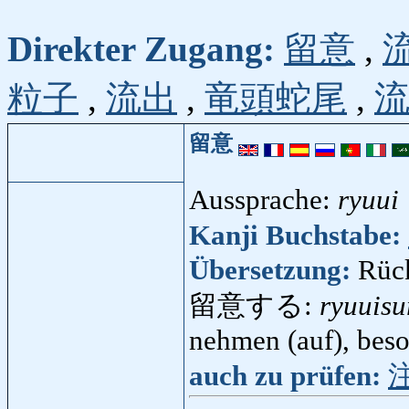
Direkter Zugang:
留意
,
粒子
,
流出
,
竜頭蛇尾
,
留意
Aussprache:
ryuui
Kanji Buchstabe:
Übersetzung:
Rück
留意する:
ryuuisu
nehmen (auf), beso
auch zu prüfen: