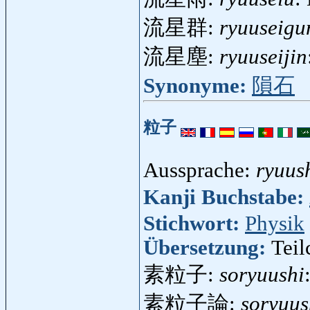
流星群:
ryuuseigu
流星塵:
ryuuseijin
Synonyme:
隕石
粒子
Aussprache:
ryuus
Kanji Buchstabe:
Stichwort:
Physik
Übersetzung:
Teil
素粒子:
soryuushi
素粒子論:
soryuus