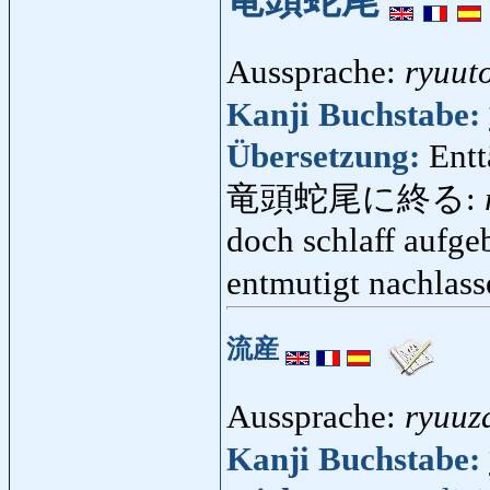
竜頭蛇尾
Aussprache:
ryuut
Kanji Buchstabe:
Übersetzung:
Entt
竜頭蛇尾に終る:
doch schlaff aufge
entmutigt nachlas
流産
Aussprache:
ryuuz
Kanji Buchstabe: