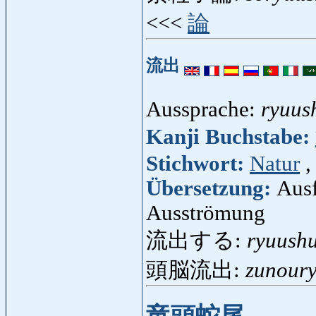
<<<
論
流出
Aussprache:
ryuus
Kanji Buchstabe:
Stichwort:
Natur
,
Übersetzung:
Ausf
Ausströmung
流出する:
ryuushu
頭脳流出:
zunour